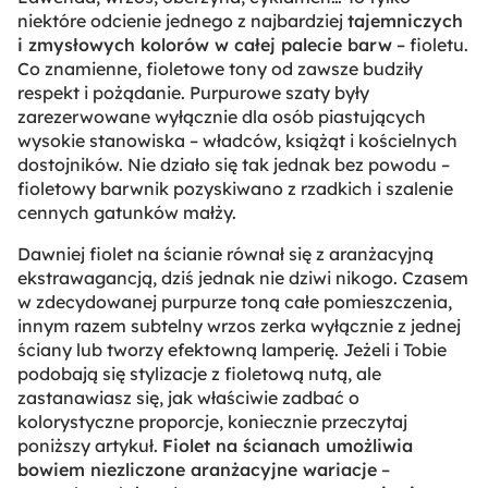
niektóre odcienie jednego z najbardziej
tajemniczych
i zmysłowych kolorów w całej palecie barw
– fioletu.
Co znamienne, fioletowe tony od zawsze budziły
respekt i pożądanie. Purpurowe szaty były
zarezerwowane wyłącznie dla osób piastujących
wysokie stanowiska – władców, książąt i kościelnych
dostojników. Nie działo się tak jednak bez powodu –
fioletowy barwnik pozyskiwano z rzadkich i szalenie
cennych gatunków małży.
Dawniej fiolet na ścianie równał się z aranżacyjną
ekstrawagancją, dziś jednak nie dziwi nikogo. Czasem
w zdecydowanej purpurze toną całe pomieszczenia,
innym razem subtelny wrzos zerka wyłącznie z jednej
ściany lub tworzy efektowną lamperię. Jeżeli i Tobie
podobają się stylizacje z fioletową nutą, ale
zastanawiasz się, jak właściwie zadbać o
kolorystyczne proporcje, koniecznie przeczytaj
poniższy artykuł.
Fiolet na ścianach umożliwia
bowiem niezliczone aranżacyjne wariacje
–