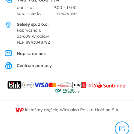
Centrum prasowe
pon. - pt.
9:00 - 17:00
Dekoracje i akcesoria
sob. - niedz.
nieczynne
Pytania i odpowiedzi
Oferta dla producentów
Selsey sp. z o.o.
Promocje
Fabryczna 6
Regulamin
53-609 Wrocław
NIP 8943048792
Polityka prywatności
Napisz do nas
Centrum pomocy
Ustawienia prywatności
Kontakt
Jesteśmy częścią Wirtualna Polska Holding S.A.