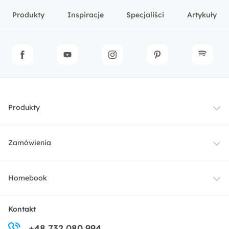
Produkty
Inspiracje
Specjaliści
Artykuły
Produkty
Meble
Zamówienia
Oświetlenie
Dostawa
Homebook
Tekstylia
Płatności i raty
O nas
Kontakt
Ogród i taras
+48 732 080 994
Zwroty