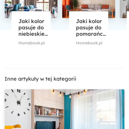
Jaki kolor
Jaki kolor
pasuje do
pasuje do
niebieskiego
pomarańczowego
we
we
Homebook.pl
Homebook.pl
wnętrzach?
wnętrzach?
Podpowiadamy
Podpowiadamy
Inne artykuły w tej kategorii