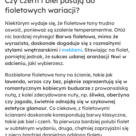
Czy czerń i biel pasują do
fioletowych wariacji?
Niektórym wydaje się, że fioletowe tony trudno
oswoić, ponieważ są szalenie temperamentne. Otóż
nic bardziej mylnego!
Barwa fioletowa, mimo że
wyrazista, doskonale dogaduje się z rozmaitymi
stylami wnętrzarskimi
i
meblami
. Stawiając na fiolet,
pamiętaj jednak, że
sukces udanej aranżacji tkwi w
odcieniu
, jaki wybierzesz.
Rozbielone fioletowe tony na ścianie, takie jak
lawenda, wrzos czy bez, pięknie zaprezentują się w
romantycznym kobiecym buduarze
z prowansalską
nutą, z kolei zdecydowane nuty, np.
śliwka, oberżyna
czy jagoda, świetnie odnajdą się w szykownej
estetyce glamour
. Co ciekawe, z fioletowymi
ścianami doskonale korespondują barwy klasyczne,
takie jak biel i czerń. Ta pierwsza bardziej polubi fiolet
w subtelnym wydaniu, druga, chętniej zaprzyjaźni się
z nieco bardziej drapieżną odsłoną fioletu.