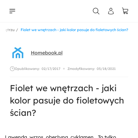
 wnętrzu
Fiolet we wnętrzach - jaki kolor pasuje do fioletowych ścian?
liści
Homebook.pl
Opublikowany:
02/17/2017
Zmodyfikowany:
05/18/2021
Fiolet we wnętrzach - jaki
kolor pasuje do fioletowych
ścian?
Lawenda, wrzos, oberżyna, cyklamen… To tylko