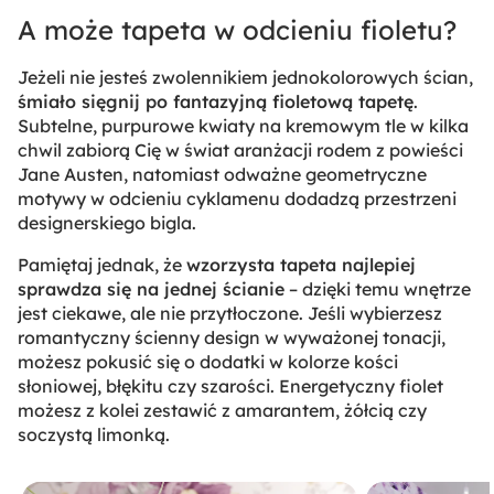
A może tapeta w odcieniu fioletu?
Jeżeli nie jesteś zwolennikiem jednokolorowych ścian,
śmiało sięgnij po fantazyjną fioletową tapetę
.
Subtelne, purpurowe kwiaty na kremowym tle w kilka
chwil zabiorą Cię w świat aranżacji rodem z powieści
Jane Austen, natomiast odważne geometryczne
motywy w odcieniu cyklamenu dodadzą przestrzeni
designerskiego bigla.
Pamiętaj jednak, że
wzorzysta tapeta najlepiej
sprawdza się na jednej ścianie
– dzięki temu wnętrze
jest ciekawe, ale nie przytłoczone. Jeśli wybierzesz
romantyczny ścienny design w wyważonej tonacji,
możesz pokusić się o dodatki w kolorze kości
słoniowej, błękitu czy szarości. Energetyczny fiolet
możesz z kolei zestawić z amarantem, żółcią czy
soczystą limonką.