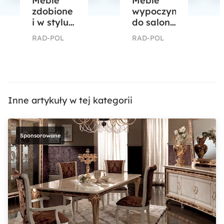
Meble
Meble
zdobione
wypoczynkowe
i w stylu
do salonu
glamour,
– zobacz
RAD-POL
RAD-POL
czyli
nietuzinkowy
sposób
design,
na
który Cię
oryginalne
zachwyci!
wnętrze –
poznaj
Inne artykuły w tej kategorii
zalety
dekoracyjnych
detali!
Sponsorowane