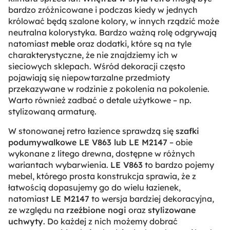
bardzo zróżnicowane i podczas kiedy w jednych
królować będą szalone kolory, w innych rządzić może
neutralna kolorystyka. Bardzo ważną rolę odgrywają
natomiast
meble
oraz dodatki, które są na tyle
charakterystyczne, że nie znajdziemy ich w
sieciowych sklepach. Wśród dekoracji często
pojawiają się niepowtarzalne przedmioty
przekazywane w rodzinie z pokolenia na pokolenie.
Warto również zadbać o detale użytkowe – np.
stylizowaną armaturę.
W stonowanej retro łazience sprawdzą się
szafki
podumywalkowe LE V863 lub LE M2147
– obie
wykonane z litego drewna, dostępne w różnych
wariantach wybarwienia.
LE V863
to bardzo pojemy
mebel, którego prosta konstrukcja sprawia, że z
łatwością dopasujemy go do wielu łazienek,
natomiast
LE M2147
to wersja bardziej dekoracyjna,
ze względu na
rzeźbione nogi
oraz
stylizowane
uchwyty
. Do każdej z nich możemy dobrać