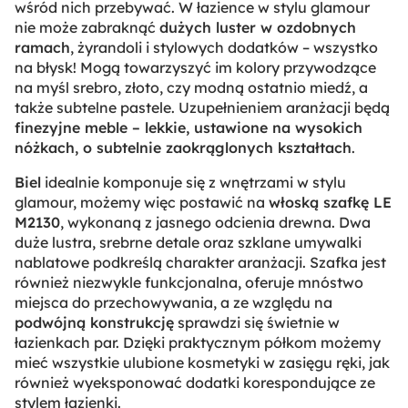
wśród nich przebywać. W łazience w stylu glamour
nie może zabraknąć
dużych luster w ozdobnych
ramach
, żyrandoli i stylowych dodatków – wszystko
na błysk! Mogą towarzyszyć im kolory przywodzące
na myśl srebro, złoto, czy modną ostatnio miedź, a
także subtelne pastele. Uzupełnieniem aranżacji będą
finezyjne meble – lekkie, ustawione na wysokich
nóżkach, o subtelnie zaokrąglonych kształtach
.
Biel
idealnie komponuje się z wnętrzami w stylu
glamour, możemy więc postawić na
włoską szafkę LE
M2130
, wykonaną z jasnego odcienia drewna. Dwa
duże lustra, srebrne detale oraz szklane umywalki
nablatowe podkreślą charakter aranżacji. Szafka jest
również niezwykle funkcjonalna, oferuje mnóstwo
miejsca do przechowywania, a ze względu na
podwójną konstrukcję
sprawdzi się świetnie w
łazienkach par. Dzięki praktycznym półkom możemy
mieć wszystkie ulubione kosmetyki w zasięgu ręki, jak
również wyeksponować dodatki korespondujące ze
stylem łazienki.