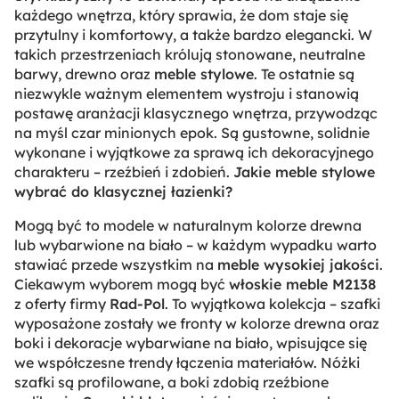
każdego wnętrza, który sprawia, że dom staje się
przytulny i komfortowy, a także bardzo elegancki. W
takich przestrzeniach królują stonowane, neutralne
barwy, drewno oraz
meble stylowe
. Te ostatnie są
niezwykle ważnym elementem wystroju i stanowią
postawę aranżacji klasycznego wnętrza, przywodząc
na myśl czar minionych epok. Są gustowne, solidnie
wykonane i wyjątkowe za sprawą ich dekoracyjnego
charakteru – rzeźbień i zdobień.
Jakie meble stylowe
wybrać do klasycznej łazienki?
Mogą być to modele w naturalnym kolorze drewna
lub wybarwione na biało – w każdym wypadku warto
stawiać przede wszystkim na
meble wysokiej jakości
.
Ciekawym wyborem mogą być
włoskie meble M2138
z oferty firmy
Rad-Pol
. To wyjątkowa kolekcja – szafki
wyposażone zostały we fronty w kolorze drewna oraz
boki i dekoracje wybarwiane na biało, wpisujące się
we współczesne trendy łączenia materiałów. Nóżki
szafki są profilowane, a boki zdobią rzeźbione