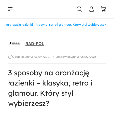
 na aranżację łazienki – klasyka, retro i glamour. Który styl wybierzesz?
liści
RAD-POL
Opublikowany:
03/04/2019
Zmodyfikowany:
05/22/2023
3 sposoby na aranżację
łazienki – klasyka, retro i
glamour. Który styl
wybierzesz?