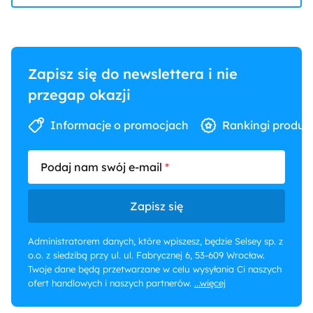
Zapisz się do newslettera i nie
przegap okazji
Informacje o promocjach
Rankingi produk
Podaj nam swój e-mail
Zapisz się
Administratorem danych, które wpiszesz, będzie Selsey sp. z
o.o. z siedzibą przy ul. ul. Fabrycznej 6, 53-609 Wrocław.
Twoje dane będą przetwarzane w celu wysyłania Ci naszych
ofert handlowych i naszych partnerów.
...więcej