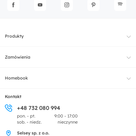
Produkty
Meble
Zamówienia
Oświetlenie
Dostawa
Homebook
Tekstylia
Płatności i raty
O nas
Kontakt
Ogród i taras
+48 732 080 994
Zwroty
Centrum prasowe
pon. - pt.
9:00 - 17:00
Dekoracje i akcesoria
sob. - niedz.
nieczynne
Pytania i odpowiedzi
Oferta dla producentów
Selsey sp. z o.o.
Promocje