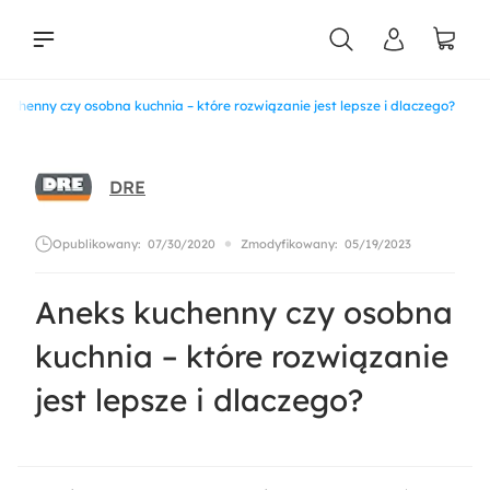
kuchenny czy osobna kuchnia – które rozwiązanie jest lepsze i dlaczego?
liści
DRE
Opublikowany:
07/30/2020
Zmodyfikowany:
05/19/2023
Aneks kuchenny czy osobna
kuchnia – które rozwiązanie
jest lepsze i dlaczego?