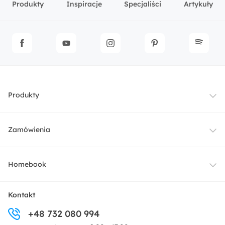
Produkty
Inspiracje
Specjaliści
Artykuły
Produkty
Meble
Zamówienia
Oświetlenie
Dostawa
Homebook
Tekstylia
Płatności i raty
O nas
Kontakt
Ogród i taras
+48 732 080 994
Zwroty
Centrum prasowe