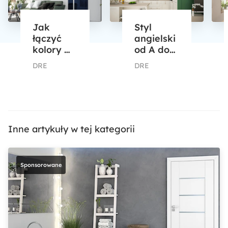
Jak
Styl
łączyć
angielski
kolory w
od A do
mieszkaniu?
Z. Czym
DRE
DRE
Zasady
się
łączenia
charakteryzuje
barw
i jakie
zimnych i
elementy
ciepłych
warto
wprowadzić
Inne artykuły w tej kategorii
do
mieszkania?
Sponsorowane