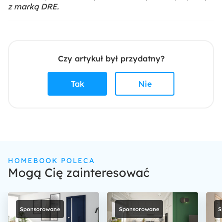
z marką DRE.
Czy artykuł był przydatny?
Tak
Nie
HOMEBOOK POLECA
Mogą Cię zainteresować
Sponsorowane
Sponsorowane
S