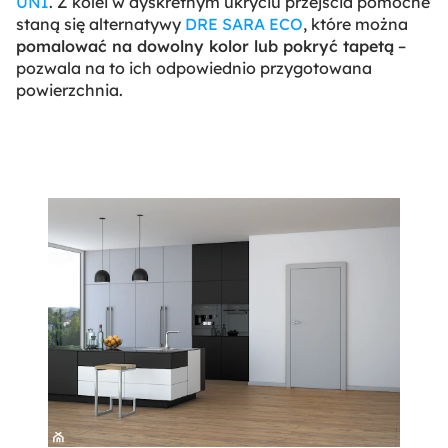
UNI
. Z kolei w dyskretnym ukryciu przejścia pomocne
staną się alternatywy
DRE SARA ECO
, które można
pomalować na dowolny kolor lub pokryć tapetą
–
pozwala na to ich odpowiednio przygotowana
powierzchnia.