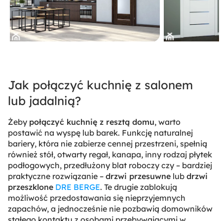
Jak połączyć kuchnię z salonem
lub jadalnią?
Żeby
połączyć kuchnię z resztą domu
, warto
postawić na wyspę lub barek. Funkcję naturalnej
bariery, która nie zabierze cennej przestrzeni, spełnią
również stół, otwarty regał, kanapa, inny rodzaj płytek
podłogowych, przedłużony blat roboczy czy – bardziej
praktyczne rozwiązanie –
drzwi przesuwne
lub
drzwi
przeszklone
DRE BERGE
. Te drugie zablokują
możliwość przedostawania się nieprzyjemnych
zapachów, a jednocześnie nie pozbawią domowników
stałego kontaktu z osobami przebywającymi w