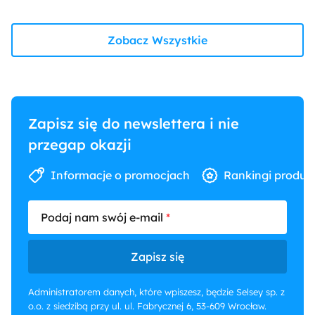
Zobacz Wszystkie
Zapisz się do newslettera i nie
przegap okazji
Informacje o promocjach
Rankingi produk
Podaj nam swój e-mail
Zapisz się
Administratorem danych, które wpiszesz, będzie Selsey sp. z
o.o. z siedzibą przy ul. ul. Fabrycznej 6, 53-609 Wrocław.