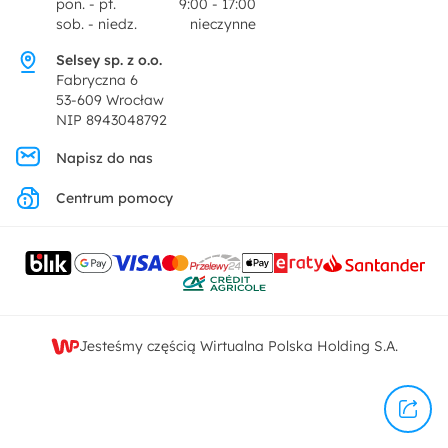
pon. - pt.
9:00 - 17:00
Dekoracje i akcesoria
sob. - niedz.
nieczynne
Pytania i odpowiedzi
Oferta dla producentów
Selsey sp. z o.o.
Promocje
Fabryczna 6
Regulamin
53-609 Wrocław
NIP 8943048792
Polityka prywatności
Napisz do nas
Centrum pomocy
Ustawienia prywatności
Kontakt
Jesteśmy częścią Wirtualna Polska Holding S.A.