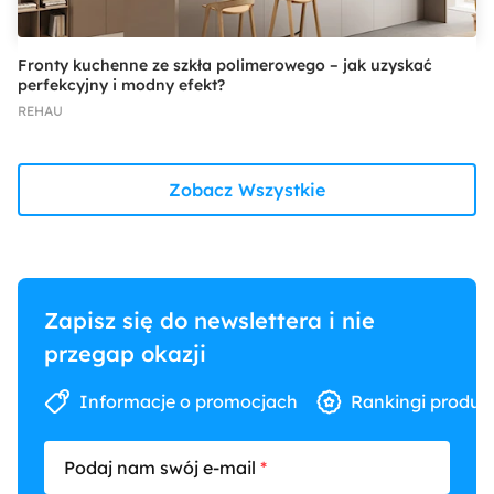
Fronty kuchenne ze szkła polimerowego – jak uzyskać
perfekcyjny i modny efekt?
REHAU
Zobacz Wszystkie
Zapisz się do newslettera i nie
przegap okazji
Informacje o promocjach
Rankingi produk
Podaj nam swój e-mail