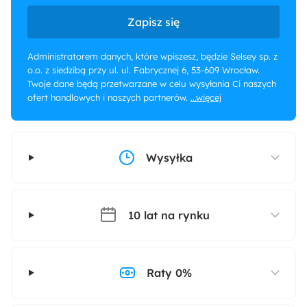
Zapisz się
Administratorem danych, które wpiszesz, będzie Selsey sp. z
o.o. z siedzibą przy ul. ul. Fabrycznej 6, 53-609 Wrocław.
Twoje dane będą przetwarzane w celu wysyłania Ci naszych
ofert handlowych i naszych partnerów.
...więcej
Wysyłka
10 lat na rynku
Raty 0%