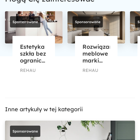
Sponsorowane
Sponsorowane
S
Estetyka
Rozwiązania
szkła bez
meblowe
ograniczeń
marki
– nowe
REHAU –
REHAU
REHAU
podejście
funkcjonalność
do
i spójny,
frontów
dopracowany
meblowych
design
dla
nowoczesnych
Inne artykuły w tej kategorii
wnętrz
Sponsorowane