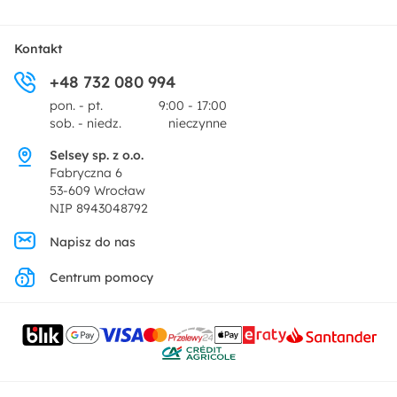
Tekstylia
Płatności i raty
O nas
Kontakt
Ogród i taras
+48 732 080 994
Zwroty
Centrum prasowe
pon. - pt.
9:00 - 17:00
Dekoracje i akcesoria
sob. - niedz.
nieczynne
Pytania i odpowiedzi
Oferta dla producentów
Selsey sp. z o.o.
Promocje
Fabryczna 6
Regulamin
53-609 Wrocław
NIP 8943048792
Polityka prywatności
Napisz do nas
Centrum pomocy
Ustawienia prywatności
Kontakt