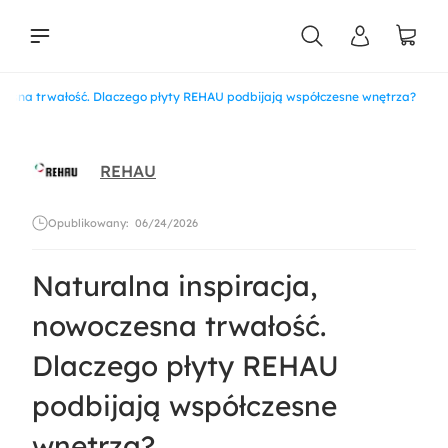
czesna trwałość. Dlaczego płyty REHAU podbijają współczesne wnętrza?
liści
REHAU
Opublikowany:
06/24/2026
Naturalna inspiracja,
nowoczesna trwałość.
Dlaczego płyty REHAU
podbijają współczesne
wnętrza?