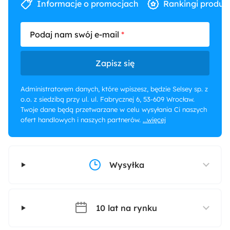
Informacje o promocjach
Rankingi produk
Podaj nam swój e-mail
Zapisz się
Administratorem danych, które wpiszesz, będzie Selsey sp. z
o.o. z siedzibą przy ul. ul. Fabrycznej 6, 53-609 Wrocław.
Twoje dane będą przetwarzane w celu wysyłania Ci naszych
ofert handlowych i naszych partnerów.
...więcej
Wysyłka
10 lat na rynku