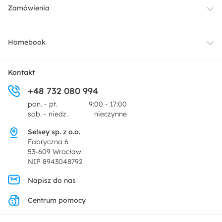
Meble
Zamówienia
Oświetlenie
Dostawa
Homebook
Tekstylia
Płatności i raty
O nas
Kontakt
Ogród i taras
+48 732 080 994
Zwroty
Centrum prasowe
pon. - pt.
9:00 - 17:00
Dekoracje i akcesoria
sob. - niedz.
nieczynne
Pytania i odpowiedzi
Oferta dla producentów
Selsey sp. z o.o.
Promocje
Fabryczna 6
Regulamin
53-609 Wrocław
NIP 8943048792
Polityka prywatności
Napisz do nas
Centrum pomocy
Ustawienia prywatności