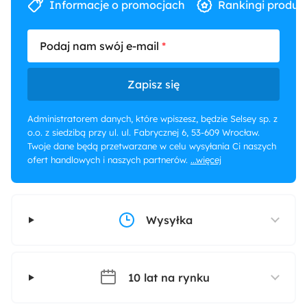
Informacje o promocjach
Rankingi produk
Podaj nam swój e-mail
Zapisz się
Administratorem danych, które wpiszesz, będzie Selsey sp. z
o.o. z siedzibą przy ul. ul. Fabrycznej 6, 53-609 Wrocław.
Twoje dane będą przetwarzane w celu wysyłania Ci naszych
ofert handlowych i naszych partnerów.
...więcej
Wysyłka
10 lat na rynku