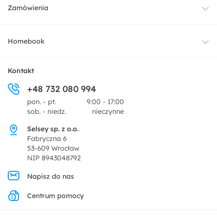
Meble
Zamówienia
Oświetlenie
Dostawa
Homebook
Tekstylia
Płatności i raty
O nas
Kontakt
Ogród i taras
+48 732 080 994
Zwroty
Centrum prasowe
pon. - pt.
9:00 - 17:00
Dekoracje i akcesoria
sob. - niedz.
nieczynne
Pytania i odpowiedzi
Oferta dla producentów
Selsey sp. z o.o.
Promocje
Fabryczna 6
Regulamin
53-609 Wrocław
NIP 8943048792
Polityka prywatności
Napisz do nas
Centrum pomocy
Ustawienia prywatności