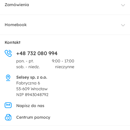
Meble
Zamówienia
Oświetlenie
Dostawa
Homebook
Tekstylia
Płatności i raty
O nas
Kontakt
Ogród i taras
+48 732 080 994
Zwroty
Centrum prasowe
pon. - pt.
9:00 - 17:00
Dekoracje i akcesoria
sob. - niedz.
nieczynne
Pytania i odpowiedzi
Oferta dla producentów
Selsey sp. z o.o.
Promocje
Fabryczna 6
Regulamin
53-609 Wrocław
NIP 8943048792
Polityka prywatności
Napisz do nas
Centrum pomocy
Ustawienia prywatności