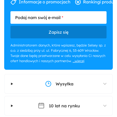
Informacje o promocjach
Rankingi produk
Podaj nam swój e-mail
Zapisz się
Administratorem danych, które wpiszesz, będzie Selsey sp. z
o.o. z siedzibą przy ul. ul. Fabrycznej 6, 53-609 Wrocław.
Twoje dane będą przetwarzane w celu wysyłania Ci naszych
ofert handlowych i naszych partnerów.
...więcej
Wysyłka
10 lat na rynku