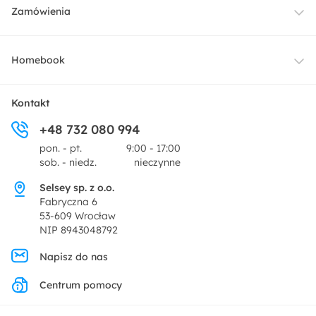
Meble
Zamówienia
Oświetlenie
Dostawa
Homebook
Tekstylia
Płatności i raty
O nas
Kontakt
Ogród i taras
+48 732 080 994
Zwroty
Centrum prasowe
pon. - pt.
9:00 - 17:00
Dekoracje i akcesoria
sob. - niedz.
nieczynne
Pytania i odpowiedzi
Oferta dla producentów
Selsey sp. z o.o.
Promocje
Fabryczna 6
Regulamin
53-609 Wrocław
NIP 8943048792
Polityka prywatności
Napisz do nas
Centrum pomocy
Ustawienia prywatności