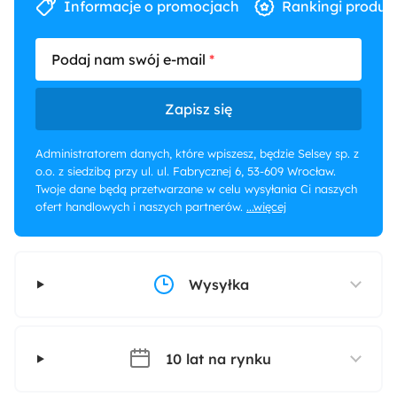
Informacje o promocjach
Rankingi produk
Podaj nam swój e-mail
Zapisz się
Administratorem danych, które wpiszesz, będzie Selsey sp. z
o.o. z siedzibą przy ul. ul. Fabrycznej 6, 53-609 Wrocław.
Twoje dane będą przetwarzane w celu wysyłania Ci naszych
ofert handlowych i naszych partnerów.
...więcej
Wysyłka
10 lat na rynku