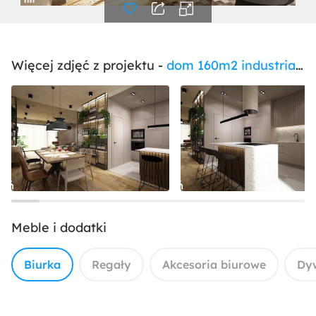
Więcej zdjęć z projektu -
dom 160m2 industrialny
Meble i dodatki
Biurka
Regały
Akcesoria biurowe
Dy