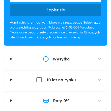
Zapisz się
Administratorem danych, które wpiszesz, będzie Selsey sp. z
o.o. z siedzibą przy ul. ul. Fabrycznej 6, 53-609 Wrocław.
Twoje dane będą przetwarzane w celu wysyłania Ci naszych
ofert handlowych i naszych partnerów.
...więcej
Wysyłka
10 lat na rynku
Raty 0%