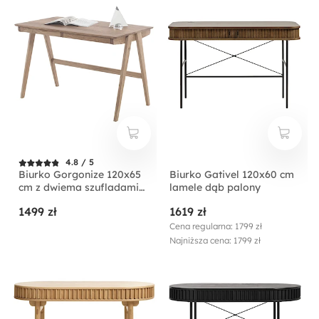
4.8 / 5
Biurko Gorgonize 120x65
Biurko Gativel 120x60 cm
cm z dwiema szufladami
lamele dąb palony
dąb sękaty
1499 zł
1619 zł
Cena regularna: 1799 zł
Najniższa cena: 1799 zł