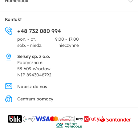
Homebook
Tekstylia
Płatności i raty
O nas
Kontakt
Ogród i taras
+48 732 080 994
Zwroty
Centrum prasowe
pon. - pt.
9:00 - 17:00
Dekoracje i akcesoria
sob. - niedz.
nieczynne
Pytania i odpowiedzi
Oferta dla producentów
Selsey sp. z o.o.
Promocje
Fabryczna 6
Regulamin
53-609 Wrocław
NIP 8943048792
Polityka prywatności
Napisz do nas
Centrum pomocy
Ustawienia prywatności
Kontakt