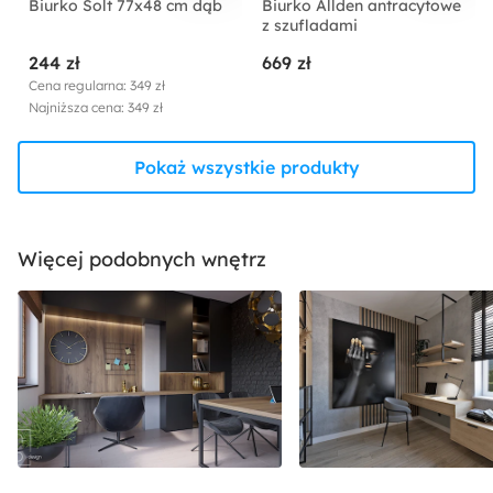
Biurko Solt 77x48 cm dąb
Biurko Allden antracytowe
z szufladami
244 zł
669 zł
Cena regularna: 349 zł
Najniższa cena: 349 zł
Pokaż wszystkie produkty
Więcej podobnych wnętrz