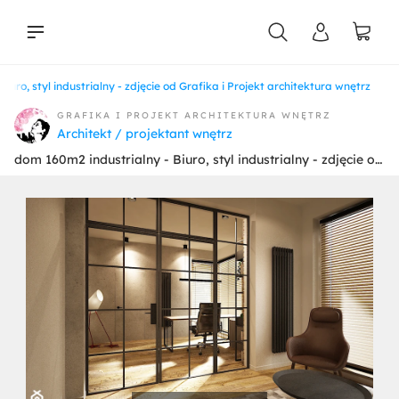
iuro, styl industrialny - zdjęcie od Grafika i Projekt architektura wnętrz
liści
GRAFIKA I PROJEKT ARCHITEKTURA WNĘTRZ
Architekt / projektant wnętrz
dom 160m2 industrialny - Biuro, styl industrialny - zdjęcie od Grafika i Projekt architektura wnętrz