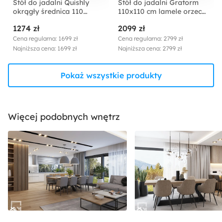
Stół do jadalni Quishly
Stół do jadalni Gratorm
okrągły średnica 110
110x110 cm lamele orzech
cm/dąb czarny
włoski
1274 zł
2099 zł
Cena regularna: 1699 zł
Cena regularna: 2799 zł
Najniższa cena: 1699 zł
Najniższa cena: 2799 zł
Pokaż wszystkie produkty
Więcej podobnych wnętrz