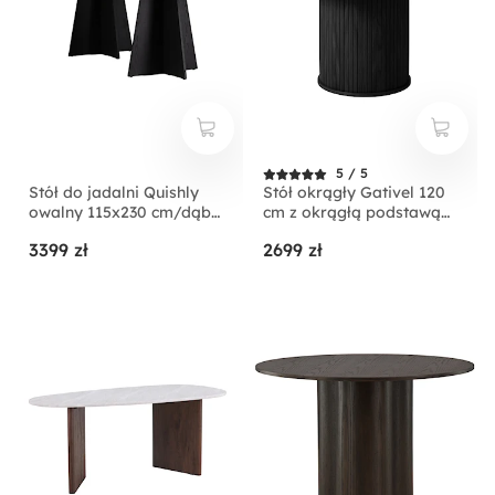
5 / 5
Stół do jadalni Quishly
Stół okrągły Gativel 120
owalny 115x230 cm/dąb
cm z okrągłą podstawą
czarny
lamele dąb czarny
3399 zł
2699 zł