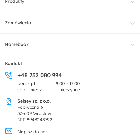
Produkty
Meble
Zamówienia
Oświetlenie
Dostawa
Homebook
Tekstylia
Płatności i raty
O nas
Kontakt
Ogród i taras
+48 732 080 994
Zwroty
Centrum prasowe
pon. - pt.
9:00 - 17:00
Dekoracje i akcesoria
sob. - niedz.
nieczynne
Pytania i odpowiedzi
Oferta dla producentów
Selsey sp. z o.o.
Promocje
Fabryczna 6
Regulamin
53-609 Wrocław
NIP 8943048792
Polityka prywatności
Napisz do nas