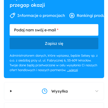
przegap okazji
Informacje o promocjach
Rankingi produk
Podaj nam swój e-mail
Zapisz się
Administratorem danych, które wpiszesz, będzie Selsey sp. z
o.o. z siedzibą przy ul. ul. Fabrycznej 6, 53-609 Wrocław.
Twoje dane będą przetwarzane w celu wysyłania Ci naszych
ofert handlowych i naszych partnerów.
...więcej
Wysyłka