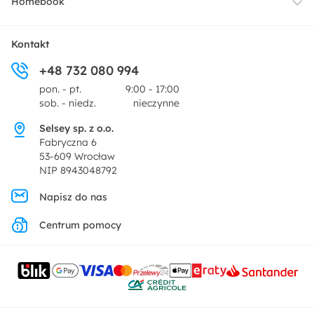
Homebook
Tekstylia
Płatności i raty
O nas
Kontakt
Ogród i taras
+48 732 080 994
Zwroty
Centrum prasowe
pon. - pt.
9:00 - 17:00
Dekoracje i akcesoria
sob. - niedz.
nieczynne
Pytania i odpowiedzi
Oferta dla producentów
Selsey sp. z o.o.
Promocje
Fabryczna 6
Regulamin
53-609 Wrocław
NIP 8943048792
Polityka prywatności
Napisz do nas
Centrum pomocy
Ustawienia prywatności
Kontakt