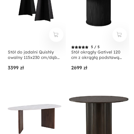
5 / 5
Stół do jadalni Quishly
Stół okrągły Gativel 120
owalny 115x230 cm/dąb
cm z okrągłą podstawą
czarny
lamele dąb czarny
3399 zł
2699 zł