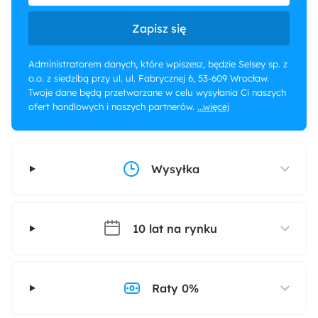
Zapisz się
Administratorem danych, które wpiszesz, będzie Selsey sp. z
o.o. z siedzibą przy ul. ul. Fabrycznej 6, 53-609 Wrocław.
Twoje dane będą przetwarzane w celu wysyłania Ci naszych
ofert handlowych i naszych partnerów.
...więcej
Wysyłka
10 lat na rynku
Raty 0%