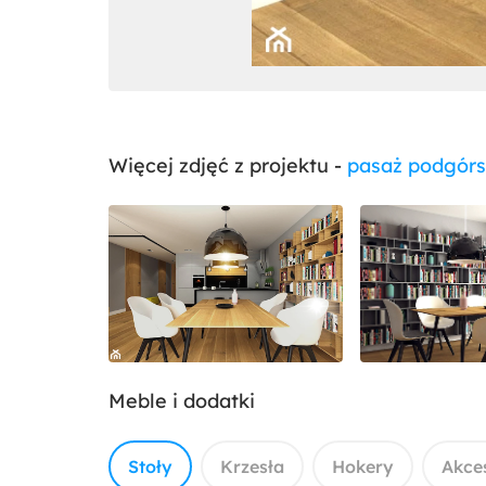
Więcej zdjęć z projektu -
pasaż podgórs
Meble i dodatki
Stoły
Krzesła
Hokery
Akce