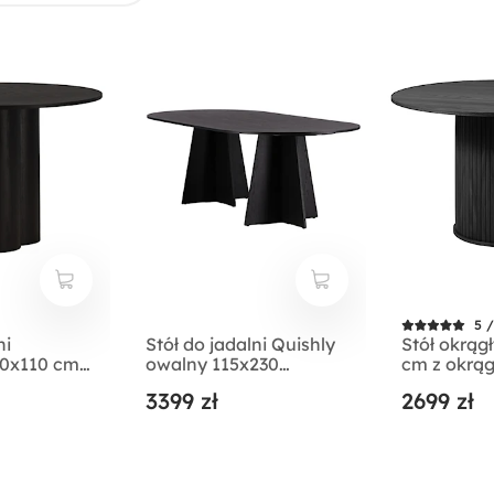
5 /
ni
Stół do jadalni Quishly
Stół okrągł
10x110 cm
owalny 115x230
cm z okrą
cm/dąb czarny
lamele dąb
3399 zł
2699 zł