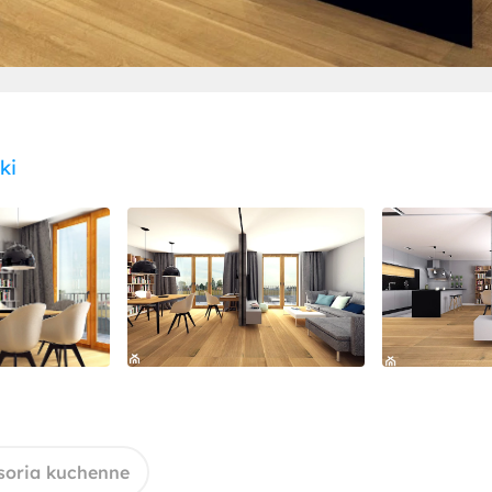
ki
soria kuchenne