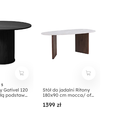
 5
y Gativel 120
Stół do jadalni Ritony
głą podstawą
180x90 cm mocca/ off
 czarny
white
1399 zł