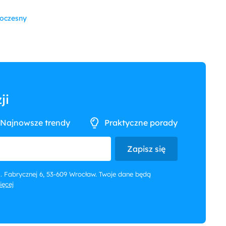
oczesny
ji
Najnowsze trendy
Praktyczne porady
Zapisz się
 ul. Fabrycznej 6, 53-609 Wrocław. Twoje dane będą
więcej