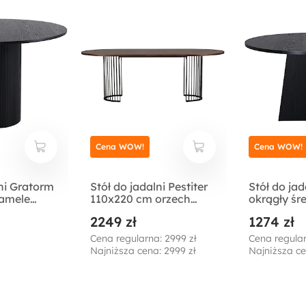
Cena WOW!
Cena WOW!
lni Gratorm
Stół do jadalni Pestiter
Stół do jad
lamele
110x220 cm orzech
okrągły śr
włoski/stalowa
cm/dąb cz
2249 zł
1274 zł
podstawa
Cena regularna: 2999 zł
Cena regular
Najniższa cena: 2999 zł
Najniższa ce