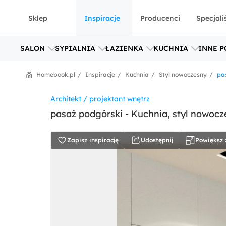
Sklep
Inspiracje
Producenci
Specjali
SALON
SYPIALNIA
ŁAZIENKA
KUCHNIA
INNE P
Homebook.pl
Inspiracje
Kuchnia
Styl nowoczesny
pas
Architekt / projektant wnętrz
pasaż podgórski - Kuchnia, styl nowocze
Zapisz inspirację
Udostępnij
Powiększ 