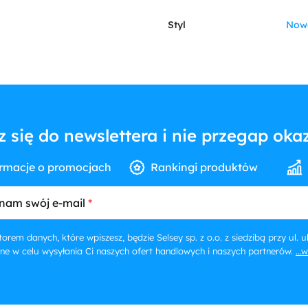
Styl
Now
z się do newslettera i nie przegap okaz
rmacje o promocjach
Rankingi produktów
nam swój e-mail
orem danych, które wpiszesz, będzie Selsey sp. z o.o. z siedzibą przy ul.
ne w celu wysyłania Ci naszych ofert handlowych i naszych partnerów.
...