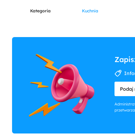
Kategoria
Kuchnia
Zapis
Info
Podaj 
Administrat
przetwarza