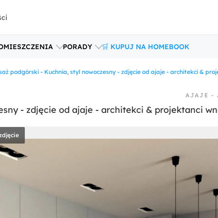
ści
OMIESZCZENIA
PORADY
🛒 KUPUJ NA HOMEBOOK
aż podgórski - Kuchnia, styl nowoczesny - zdjęcie od ajaje - architekci & pro
AJAJE -
sny - zdjęcie od ajaje - architekci & projektanci wn
zdjęcie