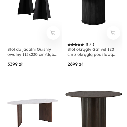
5 / 5
Stół do jadalni Quishly
Stół okrągły Gativel 120
owalny 115x230 cm/dąb
cm z okrągłą podstawą
czarny
lamele dąb czarny
3399 zł
2699 zł