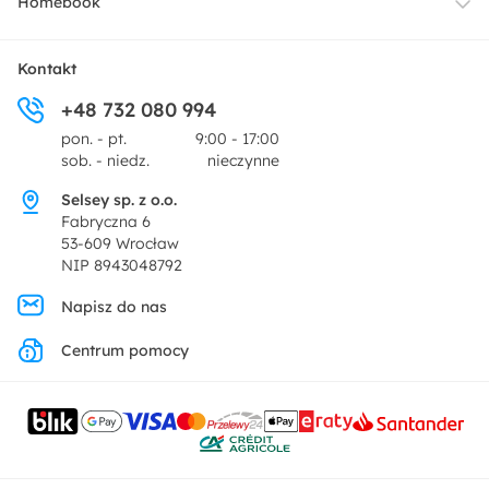
Homebook
Tekstylia
Płatności i raty
O nas
Kontakt
Ogród i taras
+48 732 080 994
Zwroty
Centrum prasowe
pon. - pt.
9:00 - 17:00
Dekoracje i akcesoria
sob. - niedz.
nieczynne
Pytania i odpowiedzi
Oferta dla producentów
Selsey sp. z o.o.
Promocje
Fabryczna 6
Regulamin
53-609 Wrocław
NIP 8943048792
Polityka prywatności
Napisz do nas
Centrum pomocy
Ustawienia prywatności
Kontakt