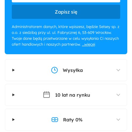
Zapisz się
Administratorem danych, które wpiszesz, będzie Selsey sp. z
o.o. z siedzibą przy ul. ul. Fabrycznej 6, 53-609 Wrocław.
Twoje dane będą przetwarzane w celu wysyłania Ci naszych
ofert handlowych i naszych partnerów.
...więcej
Wysyłka
10 lat na rynku
Raty 0%