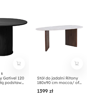
 5
y Gativel 120
Stół do jadalni Ritony
głą podstawą
180x90 cm mocca/ off
 czarny
white
1399 zł