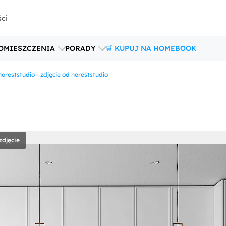
ści
OMIESZCZENIA
PORADY
🛒 KUPUJ NA HOMEBOOK
noreststudio - zdjęcie od noreststudio
zdjęcie