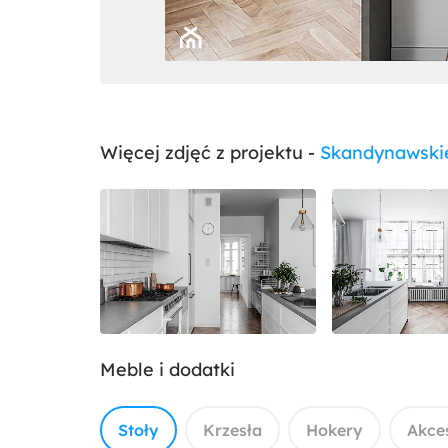
Więcej zdjęć z projektu -
Skandynawskie
Meble i dodatki
Stoły
Krzesła
Hokery
Akce