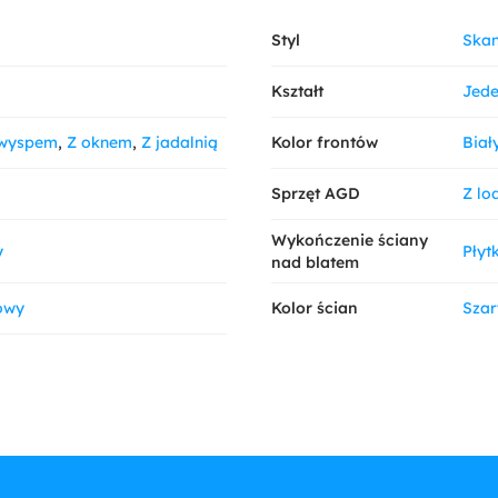
Styl
Ska
Kształt
Jede
łwyspem
Z oknem
Z jadalnią
Kolor frontów
Biał
Sprzęt AGD
Z lo
Wykończenie ściany
y
Płytk
nad blatem
owy
Kolor ścian
Szar