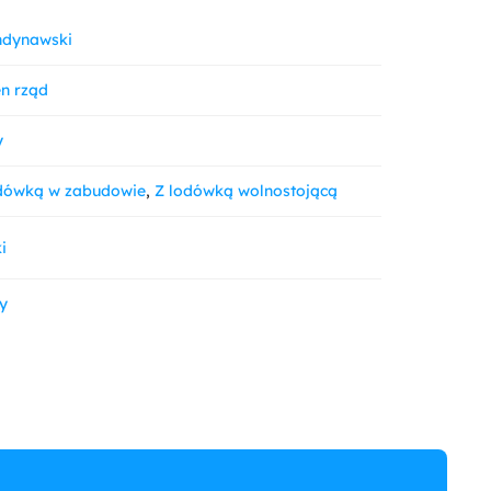
ndynawski
n rząd
y
dówką w zabudowie
Z lodówką wolnostojącą
i
y