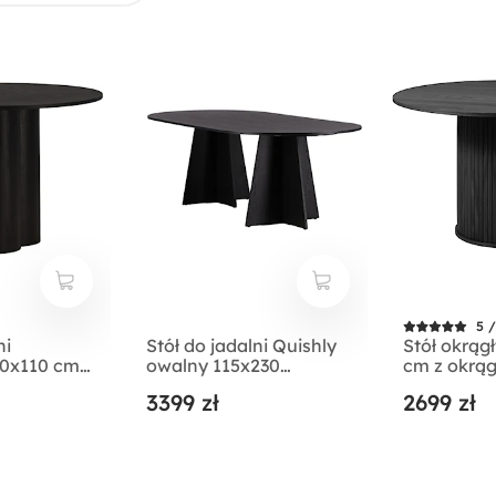
5 /
ni
Stół do jadalni Quishly
Stół okrągł
10x110 cm
owalny 115x230
cm z okrą
cm/dąb czarny
lamele dąb
3399 zł
2699 zł