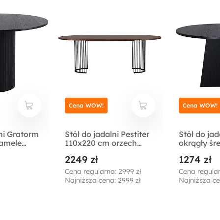
Cena WOW!
Cena WOW!
lni Gratorm
Stół do jadalni Pestiter
Stół do jad
lamele
110x220 cm orzech
okrągły śr
włoski/stalowa
cm/dąb cz
2249 zł
1274 zł
podstawa
Cena regularna: 2999 zł
Cena regular
Najniższa cena: 2999 zł
Najniższa ce