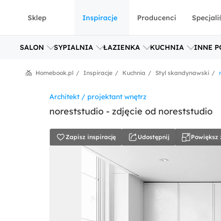
Sklep
Inspiracje
Producenci
Specjali
SALON
SYPIALNIA
ŁAZIENKA
KUCHNIA
INNE P
Homebook.pl
Inspiracje
Kuchnia
Styl skandynawski
Architekt / projektant wnętrz
noreststudio - zdjęcie od noreststudio
Zapisz inspirację
Udostępnij
Powiększ 