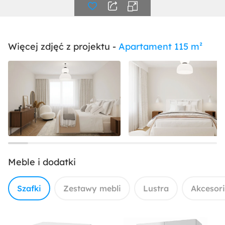
Więcej zdjęć z projektu -
Apartament 115 m²
Meble i dodatki
Szafki
Zestawy mebli
Lustra
Akcesor