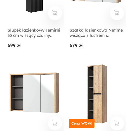
Słupek łazienkowy Temirni
Szafka łazienkowa Netime
35 cm wiszący czarny
wisząca z lustrem i
lamele
oświetleniem
699 zł
679 zł
Cena WOW!