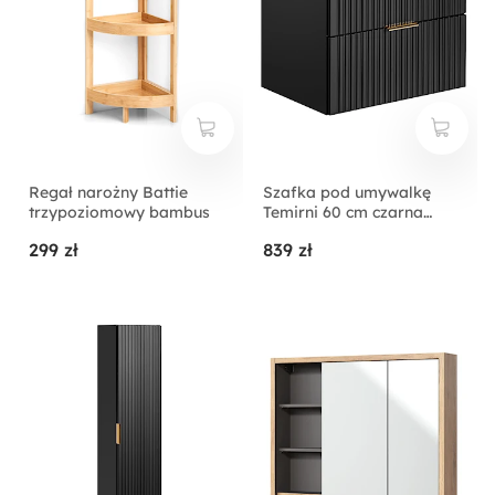
Regał narożny Battie
Szafka pod umywalkę
trzypoziomowy bambus
Temirni 60 cm czarna
lamele z blatem
299 zł
839 zł