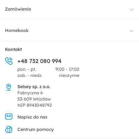
Meble
Zamówienia
Oświetlenie
Dostawa
Homebook
Tekstylia
Płatności i raty
O nas
Kontakt
Ogród i taras
+48 732 080 994
Zwroty
Centrum prasowe
pon. - pt.
9:00 - 17:00
Dekoracje i akcesoria
sob. - niedz.
nieczynne
Pytania i odpowiedzi
Oferta dla producentów
Selsey sp. z o.o.
Promocje
Fabryczna 6
Regulamin
53-609 Wrocław
NIP 8943048792
Polityka prywatności
Napisz do nas
Centrum pomocy
Ustawienia prywatności