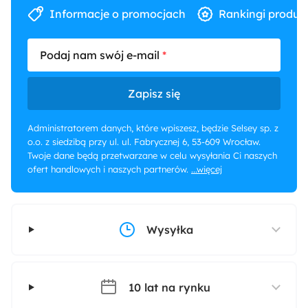
Informacje o promocjach
Rankingi produk
Podaj nam swój e-mail
Zapisz się
Administratorem danych, które wpiszesz, będzie Selsey sp. z
o.o. z siedzibą przy ul. ul. Fabrycznej 6, 53-609 Wrocław.
Twoje dane będą przetwarzane w celu wysyłania Ci naszych
ofert handlowych i naszych partnerów.
...więcej
Wysyłka
10 lat na rynku