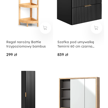
Regał narożny Battie
Szafka pod umywalkę
trzypoziomowy bambus
Temirni 60 cm czarna
lamele z blatem
299 zł
839 zł