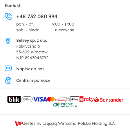
Płatności i raty
O nas
Kontakt
Ogród i taras
+48 732 080 994
Zwroty
Centrum prasowe
pon. - pt.
9:00 - 17:00
Dekoracje i akcesoria
sob. - niedz.
nieczynne
Pytania i odpowiedzi
Oferta dla producentów
Selsey sp. z o.o.
Promocje
Fabryczna 6
Regulamin
53-609 Wrocław
NIP 8943048792
Polityka prywatności
Napisz do nas
Centrum pomocy
Ustawienia prywatności
Kontakt
Jesteśmy częścią Wirtualna Polska Holding S.A.