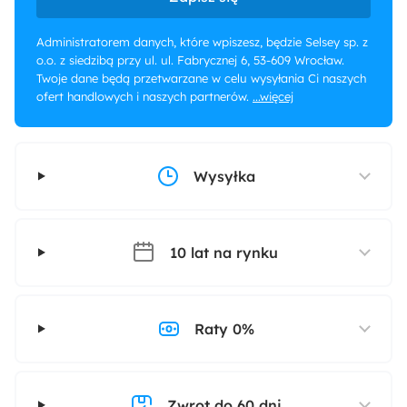
Administratorem danych, które wpiszesz, będzie Selsey sp. z
o.o. z siedzibą przy ul. ul. Fabrycznej 6, 53-609 Wrocław.
Twoje dane będą przetwarzane w celu wysyłania Ci naszych
ofert handlowych i naszych partnerów.
...więcej
Wysyłka
10 lat na rynku
Raty 0%
Zwrot do 60 dni