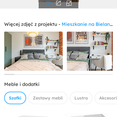
Więcej zdjęć z projektu -
Mieszkanie na Bielanach 47m2
Meble i dodatki
Szafki
Zestawy mebli
Lustra
Akcesor