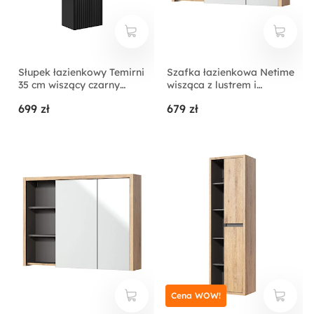
Słupek łazienkowy Temirni
Szafka łazienkowa Netime
35 cm wiszący czarny
wisząca z lustrem i
lamele
oświetleniem
699 zł
679 zł
Cena WOW!