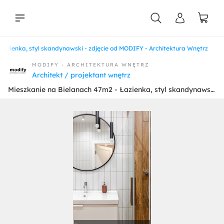
Łazienka, styl skandynawski - zdjęcie od MODIFY - Architektura Wnętrz
liści
MODIFY - ARCHITEKTURA WNĘTRZ
Architekt / projektant wnętrz
Mieszkanie na Bielanach 47m2 - Łazienka, styl skandynawski - zdjęcie od MODIFY - Architektura Wnętrz