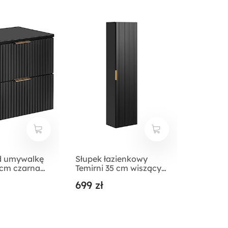
d umywalkę
Słupek łazienkowy
 cm czarna
Temirni 35 cm wiszący
latem
czarny lamele
699 zł