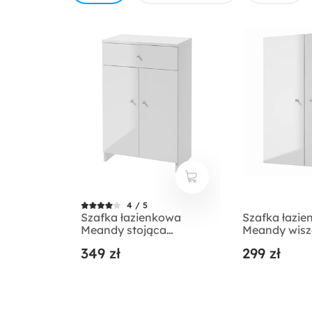
4 / 5
Szafka łazienkowa
Szafka łazi
Meandy stojąca
Meandy wis
podwójna biała
podwójna bi
349 zł
299 zł