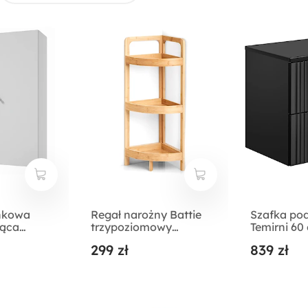
enkowa
Regał narożny Battie
Szafka po
ząca
trzypoziomowy
Temirni 60
ała
bambus
lamele z b
299 zł
839 zł