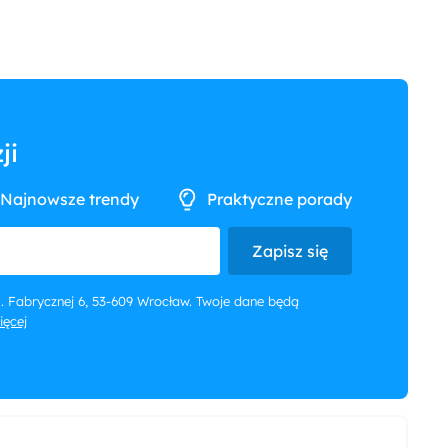
ji
Najnowsze trendy
Praktyczne porady
Zapisz się
 ul. Fabrycznej 6, 53-609 Wrocław. Twoje dane będą
więcej