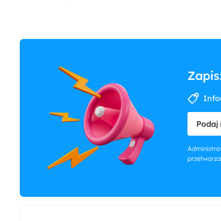
Zapis
Info
Podaj 
Administrat
przetwarza