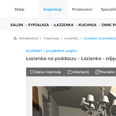
Sklep
Inspiracje
Producenci
Specjali
SALON
SYPIALNIA
ŁAZIENKA
KUCHNIA
INNE P
Homebook.pl
Inspiracje
Łazienka
Łazienka na poddaszu 
Architekt / projektant wnętrz
Łazienka na poddaszu - Łazienka - zdjęc
Zapisz inspirację
Udostępnij
Powiększ 