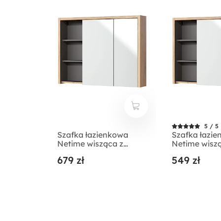
5 / 5
Szafka łazienkowa
Szafka łazi
Netime wisząca z
Netime wisz
lustrem i oświetleniem
lustrem
679 zł
549 zł