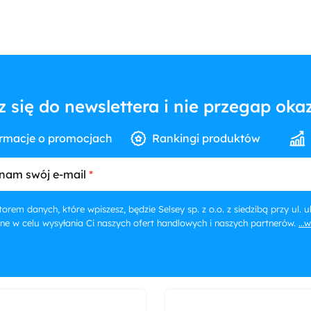
z się do newslettera i nie przegap okaz
rmacje o promocjach
Rankingi produktów
nam swój e-mail
orem danych, które wpiszesz, będzie Selsey sp. z o.o. z siedzibą przy ul.
ne w celu wysyłania Ci naszych ofert handlowych i naszych partnerów.
...