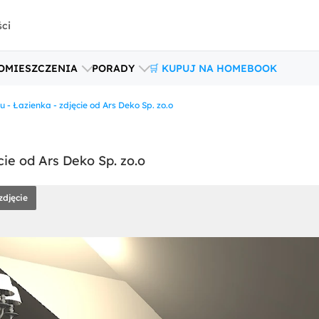
ści
OMIESZCZENIA
PORADY
🛒 KUPUJ NA HOMEBOOK
- Łazienka - zdjęcie od Ars Deko Sp. zo.o
ie od Ars Deko Sp. zo.o
zdjęcie