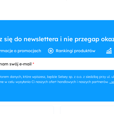
z się do newslettera i nie przegap okaz
rmacje o promocjach
Rankingi produktów
nam swój e-mail
orem danych, które wpiszesz, będzie Selsey sp. z o.o. z siedzibą przy ul.
ne w celu wysyłania Ci naszych ofert handlowych i naszych partnerów.
...