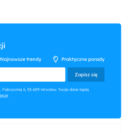
ji
Najnowsze trendy
Praktyczne porady
Zapisz się
 ul. Fabrycznej 6, 53-609 Wrocław. Twoje dane będą
więcej