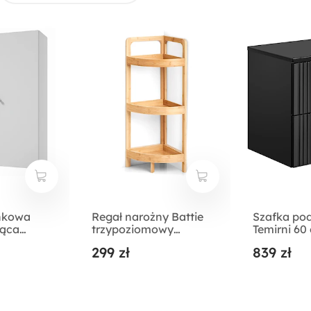
enkowa
Regał narożny Battie
Szafka po
ząca
trzypoziomowy
Temirni 60
ała
bambus
lamele z b
299 zł
839 zł