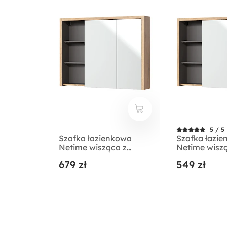
5 / 5
Szafka łazienkowa
Szafka łazi
Netime wisząca z
Netime wisz
lustrem i oświetleniem
lustrem
679 zł
549 zł