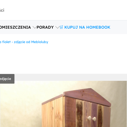
ści
OMIESZCZENIA
PORADY
🛒 KUPUJ NA HOMEBOOK
 fiolet - zdjęcie od Mebloluby
zdjęcie