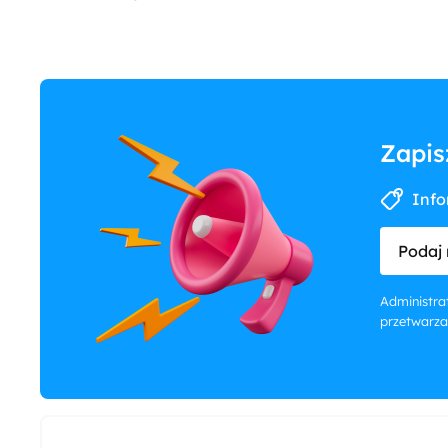
Zapis
Info
Podaj 
Administrat
przetwarza