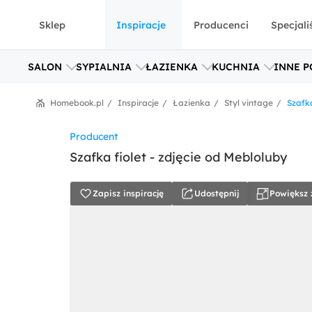
Sklep
Inspiracje
Producenci
Specjali
SALON
SYPIALNIA
ŁAZIENKA
KUCHNIA
INNE P
Homebook.pl
Inspiracje
Łazienka
Styl vintage
Szafka
Producent
Szafka fiolet - zdjęcie od Mebloluby
Zapisz inspirację
Udostępnij
Powiększ 