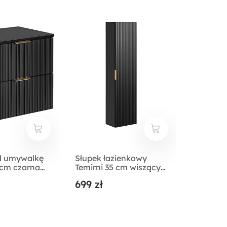
d umywalkę
Słupek łazienkowy
 cm czarna
Temirni 35 cm wiszący
latem
czarny lamele
699 zł