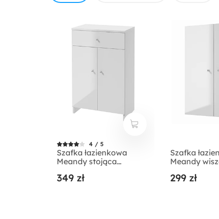
4 / 5
Szafka łazienkowa
Szafka łazi
Meandy stojąca
Meandy wis
podwójna biała
podwójna bi
349 zł
299 zł