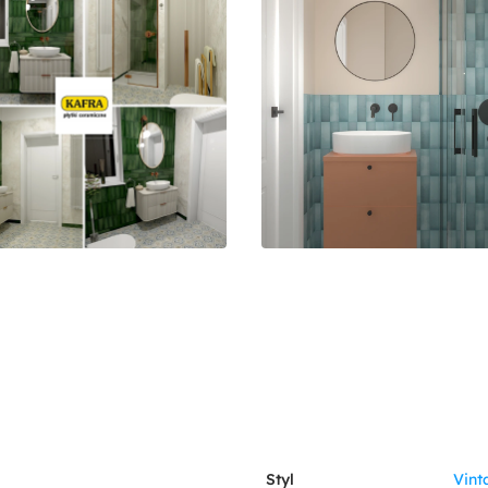
Styl
Vint