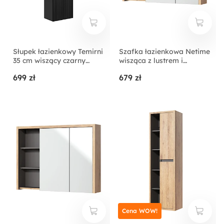
Słupek łazienkowy Temirni
Szafka łazienkowa Netime
35 cm wiszący czarny
wisząca z lustrem i
lamele
oświetleniem
699 zł
679 zł
Cena WOW!