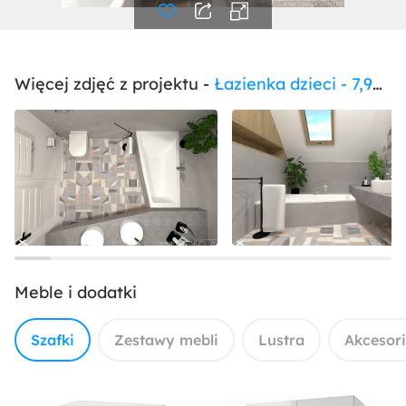
Więcej zdjęć z projektu -
Łazienka dzieci - 7,90m2 w domu
Meble i dodatki
Szafki
Zestawy mebli
Lustra
Akcesor