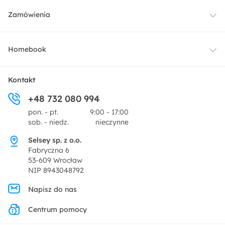
Meble
Zamówienia
Oświetlenie
Dostawa
Homebook
Tekstylia
Płatności i raty
O nas
Kontakt
Ogród i taras
+48 732 080 994
Zwroty
Centrum prasowe
pon. - pt.
9:00 - 17:00
Dekoracje i akcesoria
sob. - niedz.
nieczynne
Pytania i odpowiedzi
Oferta dla producentów
Selsey sp. z o.o.
Promocje
Fabryczna 6
Regulamin
53-609 Wrocław
NIP 8943048792
Polityka prywatności
Napisz do nas
Centrum pomocy
Ustawienia prywatności