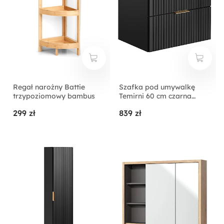
Regał narożny Battie
Szafka pod umywalkę
trzypoziomowy bambus
Temirni 60 cm czarna
lamele z blatem
299 zł
839 zł