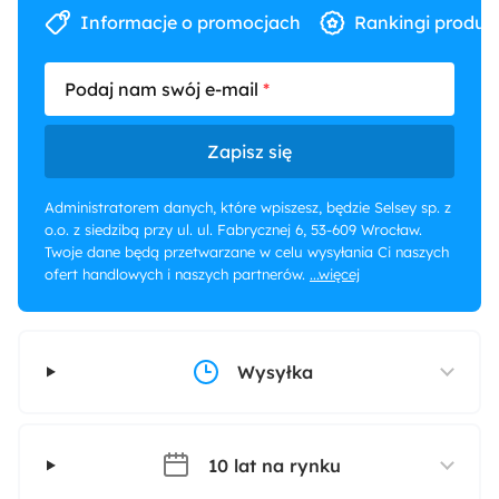
Informacje o promocjach
Rankingi produk
Podaj nam swój e-mail
Zapisz się
Administratorem danych, które wpiszesz, będzie Selsey sp. z
o.o. z siedzibą przy ul. ul. Fabrycznej 6, 53-609 Wrocław.
Twoje dane będą przetwarzane w celu wysyłania Ci naszych
ofert handlowych i naszych partnerów.
...więcej
Wysyłka
10 lat na rynku