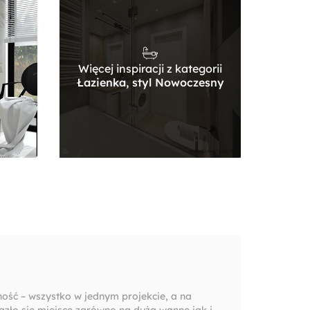
Więcej inspiracji z kategorii
Łazienka, styl Nowoczesny
ość – wszystko w jednym projekcie, a na
azło się miejsce zarówno na dużą wannę jak i