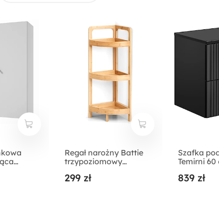
enkowa
Regał narożny Battie
Szafka po
ząca
trzypoziomowy
Temirni 60
ała
bambus
lamele z b
299 zł
839 zł