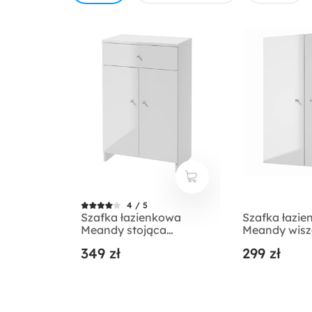
4 / 5
Szafka łazienkowa
Szafka łazi
Meandy stojąca
Meandy wis
podwójna biała
podwójna bi
349 zł
299 zł