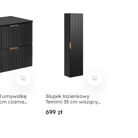
d umywalkę
Słupek łazienkowy
 cm czarna
Temirni 35 cm wiszący
latem
czarny lamele
699 zł