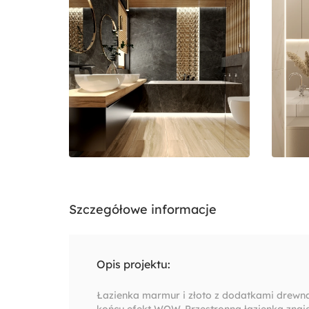
Szczegółowe informacje
Opis projektu:
Łazienka marmur i złoto z dodatkami drewna 
końcu efekt WOW. Przestronna łazienka znajd