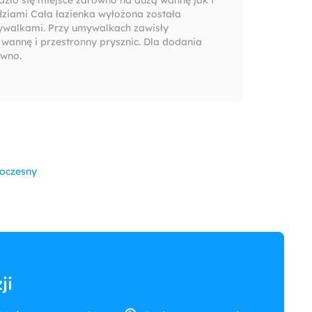
dziami Cała łazienka wyłożona została
ywalkami. Przy umywalkach zawisły
 wannę i przestronny prysznic. Dla dodania
ewno.
oczesny
ji