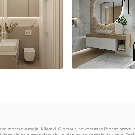
to marzenie mojej Klientki. Glamour, nowoczesność oraz przytuln
ująca się na piętrze domu była idealna do zaprojektowania. Znal