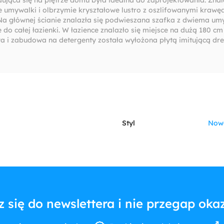
e umywalki i olbrzymie kryształowe lustro z oszlifowanymi krawę
Na głównej ścianie znalazła się podwieszana szafka z dwiema um
o całej łazienki. W łazience znalazło się miejsce na dużą 180 cm
a i zabudowa na detergenty została wyłożona płytą imitującą dr
Styl
Now
z się do newslettera i nie przegap okaz