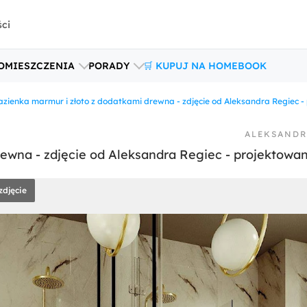
ści
OMIESZCZENIA
PORADY
🛒 KUPUJ NA HOMEBOOK
azienka marmur i złoto z dodatkami drewna - zdjęcie od Aleksandra Regiec -
ALEKSANDR
ewna - zdjęcie od Aleksandra Regiec - projektowan
zdjęcie