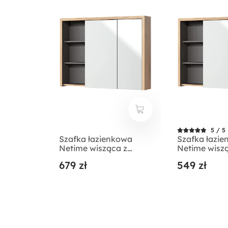
5 / 5
Szafka łazienkowa
Szafka łazi
Netime wisząca z
Netime wisz
lustrem i oświetleniem
lustrem
679 zł
549 zł