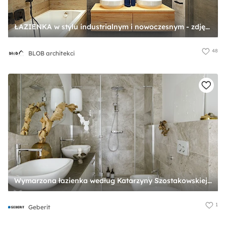
ŁAZIENKA w stylu industrialnym i nowoczesnym - zdjęcie od BLOB architekci
48
BLOB architekci
Wymarzona łazienka według Katarzyny Szostakowskiej - Średnia bez okna z lustrem z dwoma umywalkami z punktowym oświetleniem łazienka, styl vintage - zdjęcie od Geberit
1
Geberit