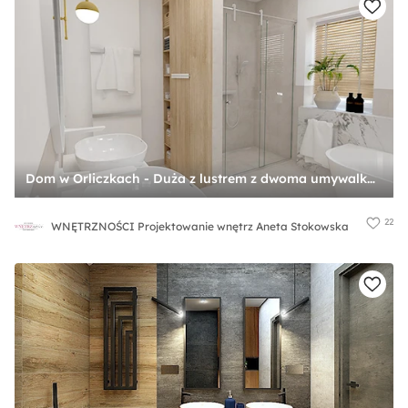
Dom w Orliczkach - Duża z lustrem z dwoma umywalkami z punktowym oświetleniem łazienka z oknem, styl nowoczesny - zdjęcie od WNĘTRZNOŚCI Projektowanie wnętrz Aneta Stokowska
22
WNĘTRZNOŚCI Projektowanie wnętrz Aneta Stokowska