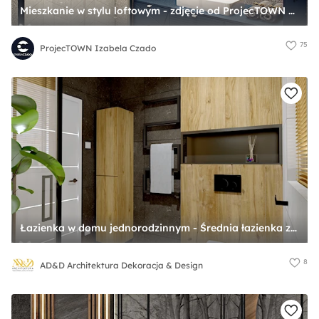
Mieszkanie w stylu loftowym - zdjęcie od ProjecTOWN Izabela Czado
75
ProjecTOWN Izabela Czado
Łazienka w domu jednorodzinnym - Średnia łazienka z oknem, styl skandynawski - zdjęcie od AD&D Architektura Dekoracja & Design
8
AD&D Architektura Dekoracja & Design