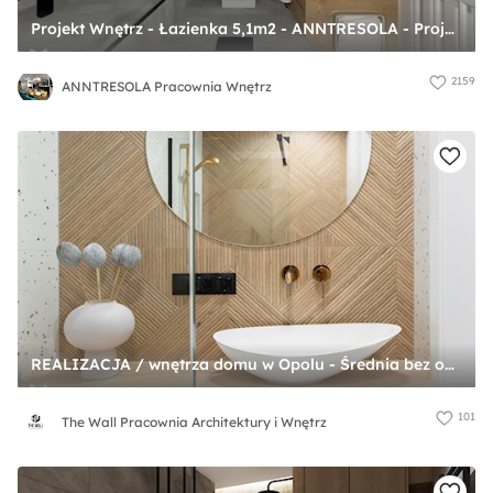
Projekt Wnętrz - Łazienka 5,1m2 - ANNTRESOLA - Projektowanie Wnętrz - zdjęcie od ANNTRESOLA Pracownia Wnętrz
2159
ANNTRESOLA Pracownia Wnętrz
REALIZACJA / wnętrza domu w Opolu - Średnia bez okna z lustrem z punktowym oświetleniem łazienka, styl nowoczesny - zdjęcie od The Wall Pracownia Architektury i Wnętrz
101
The Wall Pracownia Architektury i Wnętrz