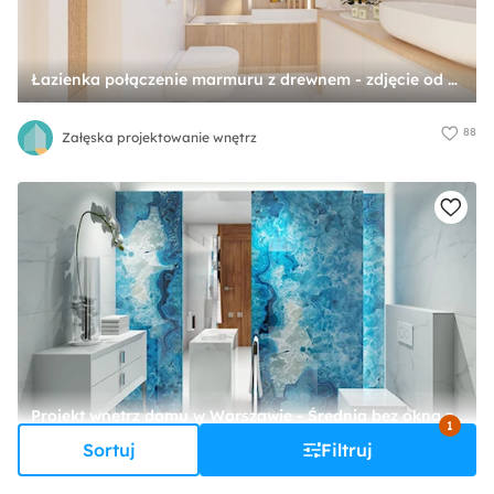
Łazienka połączenie marmuru z drewnem - zdjęcie od Załęska projektowanie wnętrz
88
Załęska projektowanie wnętrz
Projekt wnętrz domu w Warszawie - Średnia bez okna z lustrem ze szkłem na ścianie z punktowym oświetleniem łazienka, styl nowoczesny - zdjęcie od KJ Architekci
1
Sortuj
Filtruj
19
KJ Architekci