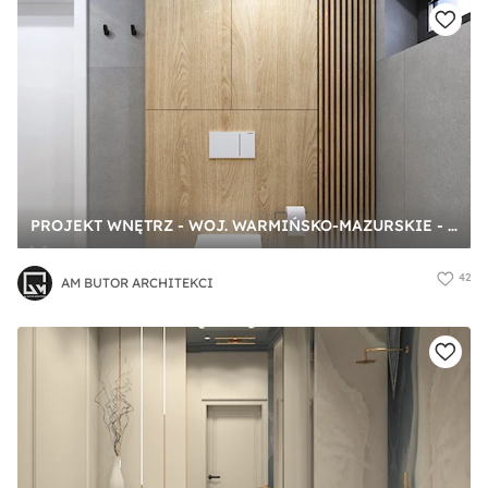
PROJEKT WNĘTRZ - WOJ. WARMIŃSKO-MAZURSKIE - Średnia łazienka z oknem, styl nowoczesny - zdjęcie od AM BUTOR ARCHITEKCI
42
AM BUTOR ARCHITEKCI