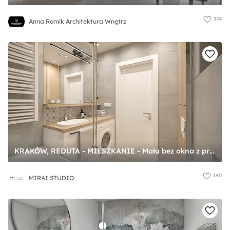
374
Anna Romik Architektura Wnętrz
KRAKÓW, REDUTA - MIESZKANIE - Mała bez okna z pralką / suszarką z lustrem z punktowym oświetleniem łazienka, styl nowoczesny - zdjęcie od MIRAI STUDIO
140
MIRAI STUDIO