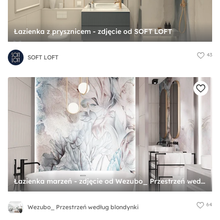
Łazienka z prysznicem - zdjęcie od SOFT LOFT
43
SOFT LOFT
Łazienka marzeń - zdjęcie od Wezubo_ Przestrzeń według blondynki
64
Wezubo_ Przestrzeń według blondynki