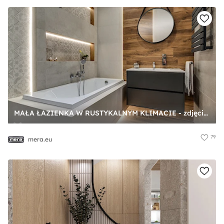
MAŁA ŁAZIENKA W RUSTYKALNYM KLIMACIE - zdjęcie od mera.eu
79
mera.eu