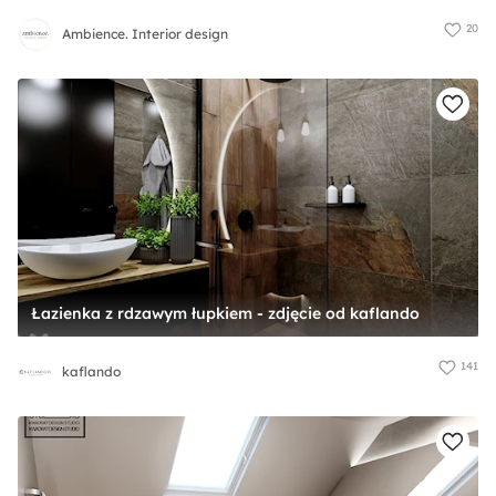
20
Ambience. Interior design
Łazienka z rdzawym łupkiem - zdjęcie od kaflando
141
kaflando