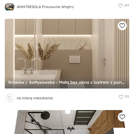
189
ANNTRESOLA Pracownia Wnętrz
Kraków / Sołtysowska - Mała bez okna z lustrem z punktowym oświetleniem łazienka, styl nowoczesny - zdjęcie od na miarę mieszkania
321
na miarę mieszkania