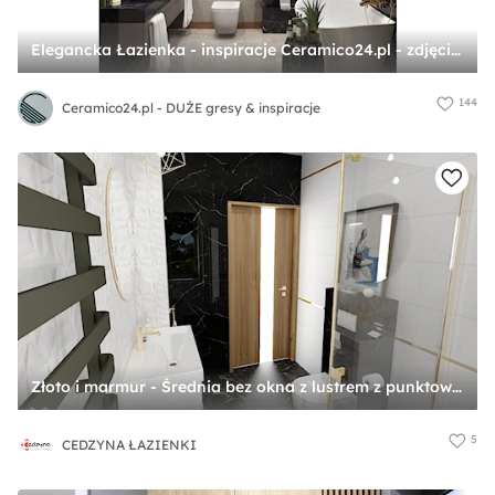
Elegancka Łazienka - inspiracje Ceramico24.pl - zdjęcie od Ceramico24.pl - DUŻE gresy & inspiracje
144
Ceramico24.pl - DUŻE gresy & inspiracje
Złoto i marmur - Średnia bez okna z lustrem z punktowym oświetleniem łazienka, styl glamour - zdjęcie od CEDZYNA ŁAZIENKI
5
CEDZYNA ŁAZIENKI