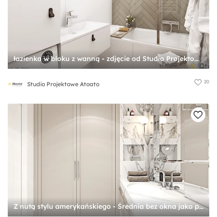
łazienka w bloku z wanną - zdjęcie od Studio Projektowe Atoato
20
Studio Projektowe Atoato
Z nutą stylu amerykańskiego - Średnia bez okna jako pokój kąpielowy z lustrem z punktowym oświetleniem łazienka, styl glamour - zdjęcie od Ambience. Interior design