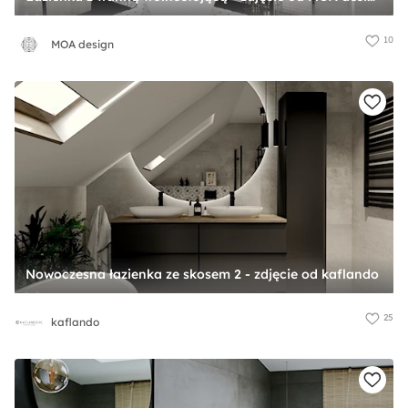
10
MOA design
Nowoczesna łazienka ze skosem 2 - zdjęcie od kaflando
25
kaflando