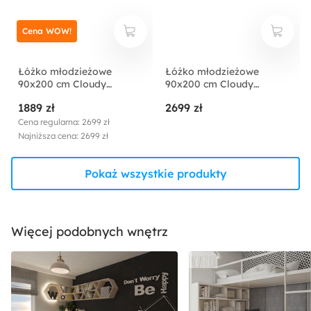
Cena WOW!
Łóżko młodzieżowe
Łóżko młodzieżowe
90x200 cm Cloudy
90x200 cm Cloudy
lewostronne z
lewostronne z
1889 zł
2699 zł
pojemnikiem jasnobeżowe
pojemnikiem beżowe
welur hydrofobowy
welur hydrofobowy
Cena regularna: 2699 zł
łatwoczyszczący
łatwoczyszczący
Najniższa cena: 2699 zł
Pokaż wszystkie produkty
Więcej podobnych wnętrz