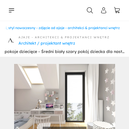
nki, styl nowoczesny - zdjęcie od ajaje - architekci & projektanci wnętrz
liści
AJAJE - ARCHITEKCI & PROJEKTANCI WNĘTRZ
Architekt / projektant wnętrz
pokoje dziecięce - Średni biały szary pokój dziecka dla nastolatka dla dziewczynki, styl nowoczesny - zdjęcie od ajaje - architekci & projektanci wnętrz