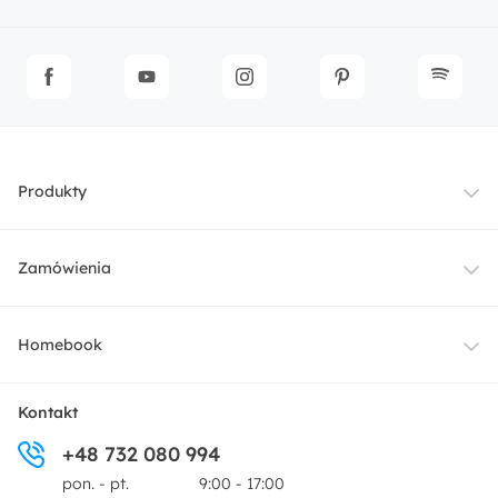
Produkty
Meble
Zamówienia
Oświetlenie
Dostawa
Homebook
Tekstylia
Płatności i raty
O nas
Kontakt
Ogród i taras
+48 732 080 994
Zwroty
Centrum prasowe
pon. - pt.
9:00 - 17:00
Dekoracje i akcesoria