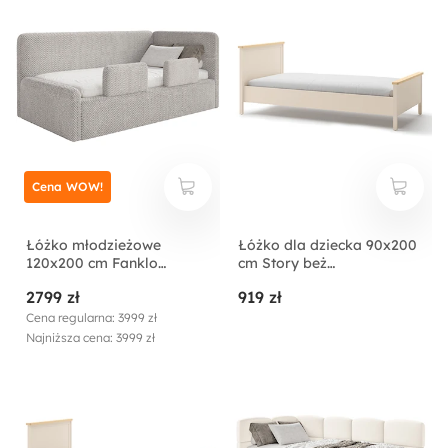
Cena WOW!
Łóżko młodzieżowe
Łóżko dla dziecka 90x200
120x200 cm Fanklo
cm Story beż
prawostronne z
piaskowy/dąb vincenza
2799 zł
919 zł
materacem pojemnikiem i
bielona
barierkami szarobeżowe
Cena regularna: 3999 zł
plusz hydrofobowy
Najniższa cena: 3999 zł