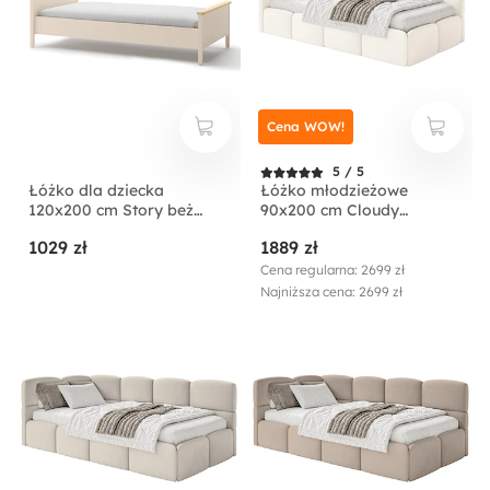
Cena WOW!
5 / 5
Łóżko dla dziecka
Łóżko młodzieżowe
120x200 cm Story beż
90x200 cm Cloudy
piaskowy/dąb vincenza
lewostronne z
1029 zł
1889 zł
bielona
pojemnikiem kremowe
welur hydrofobowy
Cena regularna: 2699 zł
łatwoczyszczący
Najniższa cena: 2699 zł