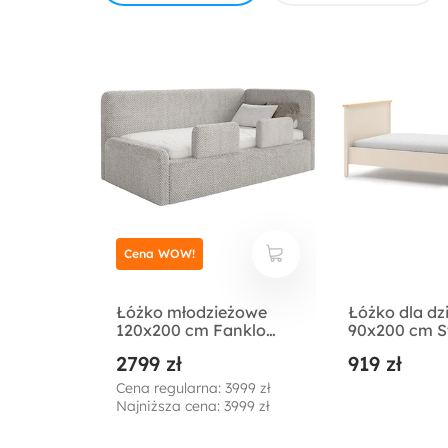
Cena WOW!
Łóżko młodzieżowe
Łóżko dla dz
120x200 cm Fanklo
90x200 cm S
prawostronne z
piaskowy/dą
2799 zł
919 zł
materacem
bielona
pojemnikiem i
Cena regularna: 3999 zł
barierkami
Najniższa cena: 3999 zł
szarobeżowe plusz
hydrofobowy