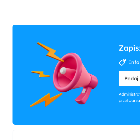
Zapis
Info
Podaj 
Administrat
przetwarza