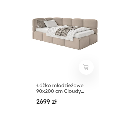
Łóżko młodzieżowe
90x200 cm Cloudy
lewostronne z
2699 zł
pojemnikiem beżowe
welur hydrofobowy
łatwoczyszczący