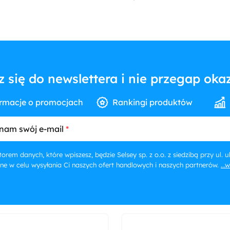
z się do newslettera i nie przegap okaz
rmacje o promocjach
Rankingi produktów
nam swój e-mail
orem danych, które wpiszesz, będzie Selsey sp. z o.o. z siedzibą przy ul.
ne w celu wysyłania Ci naszych ofert handlowych i naszych partnerów.
...