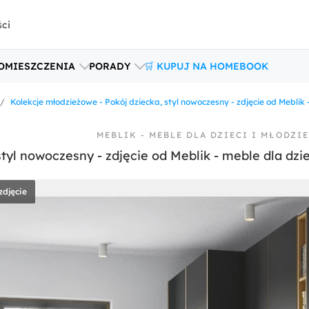
ści
OMIESZCZENIA
PORADY
🛒 KUPUJ NA HOMEBOOK
Kolekcje młodzieżowe - Pokój dziecka, styl nowoczesny - zdjęcie od Meblik
MEBLIK - MEBLE DLA DZIECI I MŁODZ
zdjęcie