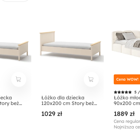
Cena WOW!
5 /
iecka
Łóżko dla dziecka
Łóżko mło
tory beż
120x200 cm Story beż
90x200 cm
b vincenza
piaskowy/dąb vincenza
lewostronn
1029 zł
1889 zł
bielona
pojemniki
welur hyd
Cena regular
łatwoczys
Najniższa ce