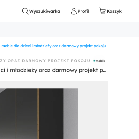
 - meble dla dzieci i młodzieży oraz darmowy projekt pokoju
IEŻY ORAZ DARMOWY PROJEKT POKOJU
Kolekcje młodzieżowe - Pokój dziecka, styl nowoczesny - zdjęcie od Meblik - meble dla dzieci i młodzieży oraz darmowy projekt pokoju