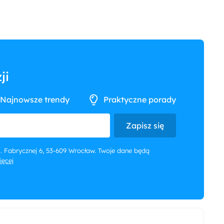
ji
Najnowsze trendy
Praktyczne porady
Zapisz się
 ul. Fabrycznej 6, 53-609 Wrocław. Twoje dane będą
więcej