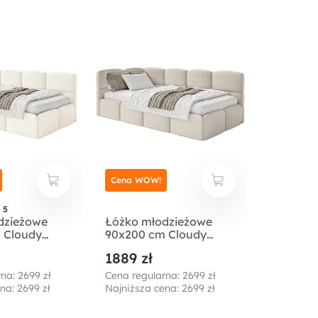
Cena WOW!
 5
dzieżowe
Łóżko młodzieżowe
 Cloudy
90x200 cm Cloudy
e z
lewostronne z
1889 zł
em kremowe
pojemnikiem
rofobowy
jasnobeżowe welur
na: 2699 zł
Cena regularna: 2699 zł
zczący
hydrofobowy
na: 2699 zł
Najniższa cena: 2699 zł
łatwoczyszczący