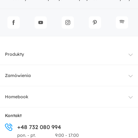
Produkty
Meble
Zamówienia
Oświetlenie
Dostawa
Homebook
Tekstylia
Płatności i raty
O nas
Kontakt
Ogród i taras
+48 732 080 994
Zwroty
Centrum prasowe
pon. - pt.
9:00 - 17:00