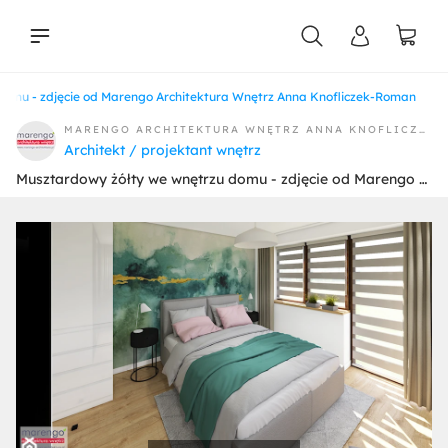
domu - zdjęcie od Marengo Architektura Wnętrz Anna Knofliczek-Roman
liści
MARENGO ARCHITEKTURA WNĘTRZ ANNA KNOFLICZEK-ROMAN
Architekt / projektant wnętrz
Musztardowy żółty we wnętrzu domu - zdjęcie od Marengo Architektura Wnętrz Anna Knofliczek-Roman