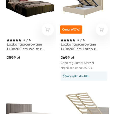
Cena WOW!
5 / 5
5 / 5
Łóżko tapicerowane
Łóżko tapicerowane
140x200 cm Wolte z
140x200 cm Loreo z
pojemnikiem oliwkowe
pojemnikiem beżowe
2599 zł
2699 zł
welur
boucle
Cena regularna: 3599 zł
Najniższa cena: 3599 zł
Wysyłka do 48h