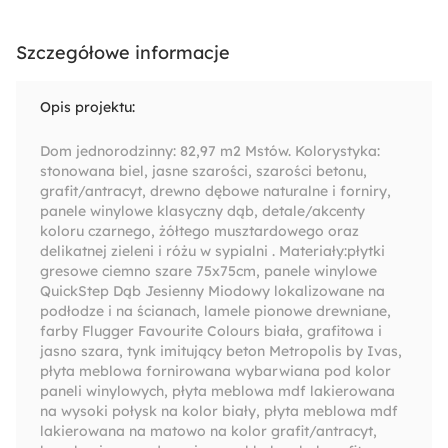
Szczegółowe informacje
Opis projektu:
Dom jednorodzinny: 82,97 m2 Mstów. Kolorystyka:
stonowana biel, jasne szarości, szarości betonu,
grafit/antracyt, drewno dębowe naturalne i forniry,
panele winylowe klasyczny dąb, detale/akcenty
koloru czarnego, żółtego musztardowego oraz
delikatnej zieleni i różu w sypialni . Materiały:płytki
gresowe ciemno szare 75x75cm, panele winylowe
QuickStep Dąb Jesienny Miodowy lokalizowane na
podłodze i na ścianach, lamele pionowe drewniane,
farby Flugger Favourite Colours biała, grafitowa i
jasno szara, tynk imitujący beton Metropolis by Ivas,
płyta meblowa fornirowana wybarwiana pod kolor
paneli winylowych, płyta meblowa mdf lakierowana
na wysoki połysk na kolor biały, płyta meblowa mdf
lakierowana na matowo na kolor grafit/antracyt,