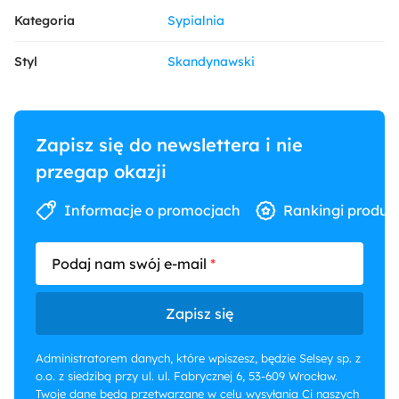
Kategoria
Sypialnia
Styl
Skandynawski
Zapisz się do newslettera i nie
przegap okazji
Informacje o promocjach
Rankingi produk
Podaj nam swój e-mail
Zapisz się
Administratorem danych, które wpiszesz, będzie Selsey sp. z
o.o. z siedzibą przy ul. ul. Fabrycznej 6, 53-609 Wrocław.
Twoje dane będą przetwarzane w celu wysyłania Ci naszych