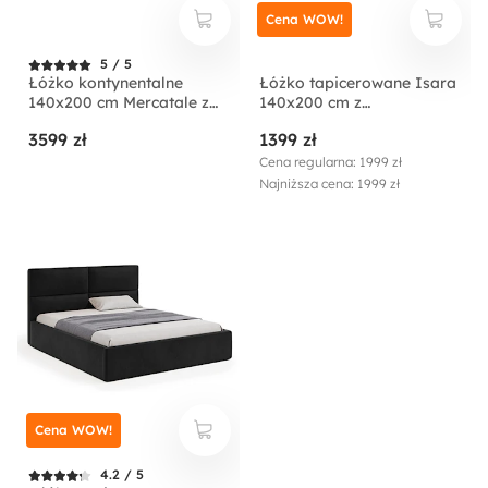
Cena WOW!
5 / 5
Łóżko kontynentalne
Łóżko tapicerowane Isara
140x200 cm Mercatale z
140x200 cm z
pojemnikami szary welur
pojemnikiem kremowe
3599 zł
1399 zł
welur
Cena regularna: 1999 zł
Najniższa cena: 1999 zł
Cena WOW!
4.2 / 5