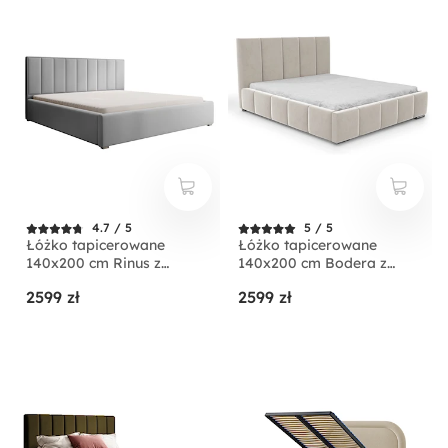
4.7 / 5
5 / 5
Łóżko tapicerowane
Łóżko tapicerowane
140x200 cm Rinus z
140x200 cm Bodera z
pojemnikiem jasnoszare w
pojemnikiem kremowe w
2599 zł
2599 zł
tkaninie hydrofobowej
tkaninie hydrofobowej