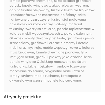
lamele pionowe drewniane, szkło lacobel grafitowe
połysk, tapeta winylowa z akwarelowym wzorem,
dąb naturalny olejowany, lustra o kształcie trójkątów
i rombów fazowane mocowane do ściany, szkło
hartowane przezroczyste, lustra, stal malowana
proszkowo na kolor czarny matowy, materiał
tekstylny, tworzywa sztuczne, panele tapicerowane w
kolorze mebli wypoczynkowych w pokoju dziennym.
Główne akcenty dekoracyjne: białe, grafitowe i jasno
szare ściany, grafitowe i czarne elementy i detale
mebli oraz wystroju, meble wypoczynkowe w kolorze
musztardowym, lamele drewniane pionowe, tynk
imitujący beton, grafiki i plakaty jako ozdoba ścian,
panele winylowe QuickStep mocowane do ścian,
lustra o kształcie trójkątów i rombów fazowane
mocowane do ściany, oryginalne białe i czarne
lampy, stylowe meble ruchome, fototapeta z
akwarelowym wzorem, panele tapicerowane.
Atrybuty projektu: