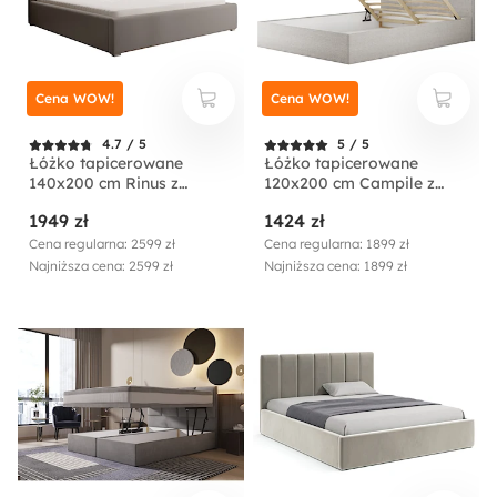
Cena WOW!
Cena WOW!
4.7 / 5
5 / 5
Łóżko tapicerowane
Łóżko tapicerowane
140x200 cm Rinus z
120x200 cm Campile z
pojemnikiem beżowe w
pojemnikiem kremowe
1949 zł
1424 zł
tkaninie hydrofobowej
sztruks
Cena regularna: 2599 zł
Cena regularna: 1899 zł
Najniższa cena: 2599 zł
Najniższa cena: 1899 zł