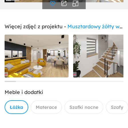
Więcej zdjęć z projektu -
Musztardowy żółty we wnętrzu domu
Meble i dodatki
Łóżka
Materace
Szafki nocne
Szafy