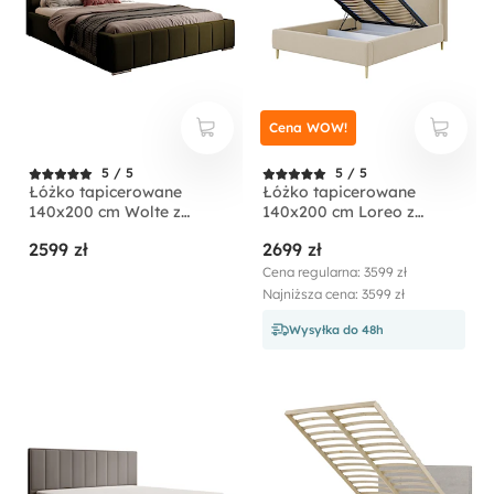
Cena WOW!
5 / 5
5 / 5
Łóżko tapicerowane
Łóżko tapicerowane
140x200 cm Wolte z
140x200 cm Loreo z
pojemnikiem oliwkowe
pojemnikiem beżowe
2599 zł
2699 zł
welur
boucle
Cena regularna: 3599 zł
Najniższa cena: 3599 zł
Wysyłka do 48h