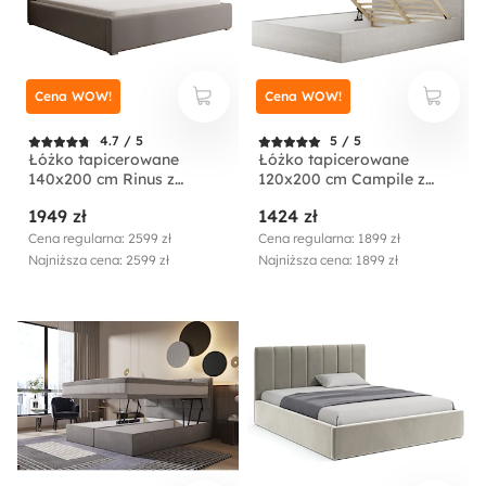
Cena WOW!
Cena WOW!
4.7 / 5
5 / 5
Łóżko tapicerowane
Łóżko tapicerowane
140x200 cm Rinus z
120x200 cm Campile z
pojemnikiem beżowe w
pojemnikiem kremowe
1949 zł
1424 zł
tkaninie hydrofobowej
sztruks
Cena regularna: 2599 zł
Cena regularna: 1899 zł
Najniższa cena: 2599 zł
Najniższa cena: 1899 zł