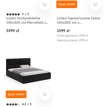
Cena WOW!
5 / 5
Łóżko kontynentalne
Łóżko tapicerowane Isara
140x200 cm Mercatale z
140x200 cm z
pojemnikami szary welur
pojemnikiem kremowe
3599 zł
1399 zł
welur
Cena regularna: 1999 zł
Najniższa cena: 1999 zł
Cena WOW!
4.2 / 5