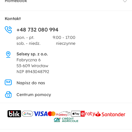
Homebook
Tekstylia
Płatności i raty
O nas
Kontakt
Ogród i taras
+48 732 080 994
Zwroty
Centrum prasowe
pon. - pt.
9:00 - 17:00
Dekoracje i akcesoria
sob. - niedz.
nieczynne
Pytania i odpowiedzi
Oferta dla producentów
Selsey sp. z o.o.
Promocje
Fabryczna 6
Regulamin
53-609 Wrocław
NIP 8943048792
Polityka prywatności
Napisz do nas
Centrum pomocy
Ustawienia prywatności
Kontakt