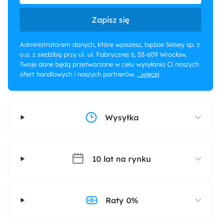
Zapisz się
Administratorem danych, które wpiszesz, będzie Selsey sp. z
o.o. z siedzibą przy ul. ul. Fabrycznej 6, 53-609 Wrocław.
Twoje dane będą przetwarzane w celu wysyłania Ci naszych
ofert handlowych i naszych partnerów.
...więcej
Wysyłka
10 lat na rynku
Raty 0%