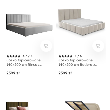
4.7 / 5
5 / 5
Łóżko tapicerowane
Łóżko tapicerowane
140x200 cm Rinus z
140x200 cm Bodera z
pojemnikiem jasnoszare w
pojemnikiem kremowe w
2599 zł
2599 zł
tkaninie hydrofobowej
tkaninie hydrofobowej