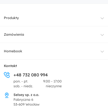
Produkty
Meble
Zamówienia
Oświetlenie
Dostawa
Homebook
Tekstylia
Płatności i raty
O nas
Kontakt
Ogród i taras
+48 732 080 994
Zwroty
Centrum prasowe
pon. - pt.
9:00 - 17:00
Dekoracje i akcesoria
sob. - niedz.
nieczynne
Pytania i odpowiedzi
Oferta dla producentów
Selsey sp. z o.o.
Promocje
Fabryczna 6
Regulamin
53-609 Wrocław