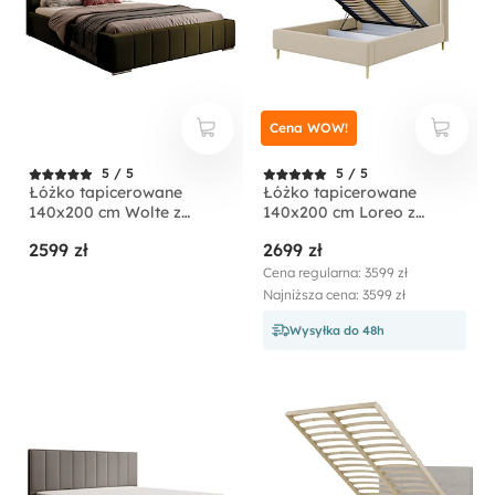
Cena WOW!
5 / 5
5 / 5
Łóżko tapicerowane
Łóżko tapicerowane
140x200 cm Wolte z
140x200 cm Loreo z
pojemnikiem oliwkowe
pojemnikiem beżowe
2599 zł
2699 zł
welur
boucle
Cena regularna: 3599 zł
Najniższa cena: 3599 zł
Wysyłka do 48h