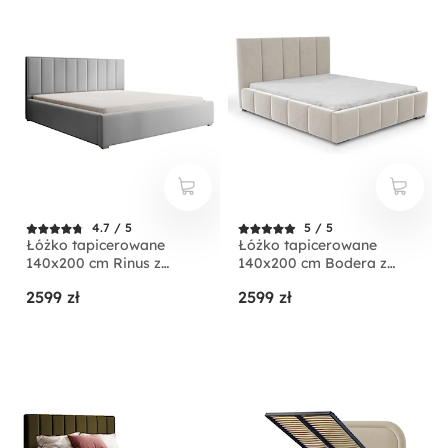
4.7 / 5
5 / 5
Łóżko tapicerowane
Łóżko tapicerowane
140x200 cm Rinus z
140x200 cm Bodera z
pojemnikiem jasnoszare w
pojemnikiem kremowe w
2599 zł
2599 zł
tkaninie hydrofobowej
tkaninie hydrofobowej