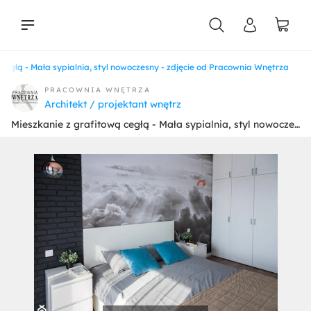
cegłą - Mała sypialnia, styl nowoczesny - zdjęcie od Pracownia Wnętrza
liści
PRACOWNIA WNĘTRZA
Architekt / projektant wnętrz
Mieszkanie z grafitową cegłą - Mała sypialnia, styl nowoczesny - zdjęcie od Pracownia Wnętrza