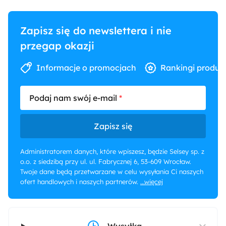
Podłoga
Ciemne drewno
Zapisz się do newslettera i nie
przegap okazji
Informacje o promocjach
Rankingi produk
Podaj nam swój e-mail
Zapisz się
Administratorem danych, które wpiszesz, będzie Selsey sp. z
o.o. z siedzibą przy ul. ul. Fabrycznej 6, 53-609 Wrocław.
Twoje dane będą przetwarzane w celu wysyłania Ci naszych
ofert handlowych i naszych partnerów.
...więcej