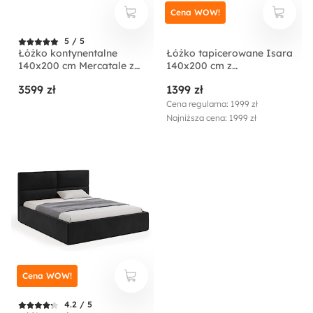
Cena WOW!
5 / 5
Łóżko kontynentalne
Łóżko tapicerowane Isara
140x200 cm Mercatale z
140x200 cm z
pojemnikami szary welur
pojemnikiem kremowe
3599 zł
1399 zł
welur
Cena regularna: 1999 zł
Najniższa cena: 1999 zł
Cena WOW!
4.2 / 5