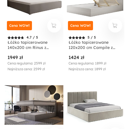
Cena WOW!
Cena WOW!
4.7 / 5
5 / 5
Łóżko tapicerowane
Łóżko tapicerowane
140x200 cm Rinus z
120x200 cm Campile z
pojemnikiem beżowe w
pojemnikiem kremowe
1949 zł
1424 zł
tkaninie hydrofobowej
sztruks
Cena regularna: 2599 zł
Cena regularna: 1899 zł
Najniższa cena: 2599 zł
Najniższa cena: 1899 zł