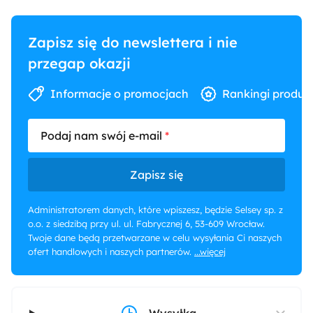
Podłoga
Wykładzina
Zapisz się do newslettera i nie
przegap okazji
Informacje o promocjach
Rankingi produk
Podaj nam swój e-mail
Zapisz się
Administratorem danych, które wpiszesz, będzie Selsey sp. z
o.o. z siedzibą przy ul. ul. Fabrycznej 6, 53-609 Wrocław.
Twoje dane będą przetwarzane w celu wysyłania Ci naszych
ofert handlowych i naszych partnerów.
...więcej