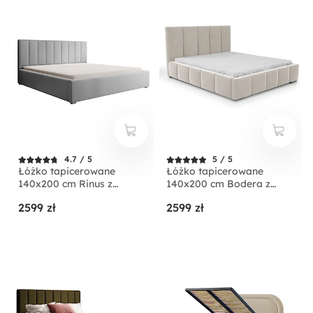
4.7 / 5
5 / 5
Łóżko tapicerowane
Łóżko tapicerowane
140x200 cm Rinus z
140x200 cm Bodera z
pojemnikiem jasnoszare w
pojemnikiem kremowe w
2599 zł
2599 zł
tkaninie hydrofobowej
tkaninie hydrofobowej