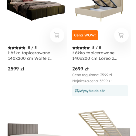
Cena WOW!
5 / 5
5 / 5
Łóżko tapicerowane
Łóżko tapicerowane
140x200 cm Wolte z
140x200 cm Loreo z
pojemnikiem oliwkowe
pojemnikiem beżowe
2599 zł
2699 zł
welur
boucle
Cena regularna: 3599 zł
Najniższa cena: 3599 zł
Wysyłka do 48h