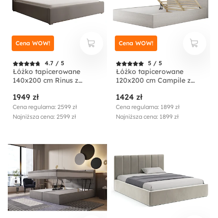
Cena WOW!
Cena WOW!
4.7 / 5
5 / 5
Łóżko tapicerowane
Łóżko tapicerowane
140x200 cm Rinus z
120x200 cm Campile z
pojemnikiem beżowe w
pojemnikiem kremowe
1949 zł
1424 zł
tkaninie hydrofobowej
sztruks
Cena regularna: 2599 zł
Cena regularna: 1899 zł
Najniższa cena: 2599 zł
Najniższa cena: 1899 zł