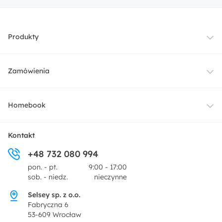
Produkty
Meble
Zamówienia
Oświetlenie
Dostawa
Homebook
Tekstylia
Płatności i raty
O nas
Kontakt
Ogród i taras
+48 732 080 994
Zwroty
Centrum prasowe
pon. - pt.
9:00 - 17:00
Dekoracje i akcesoria
sob. - niedz.
nieczynne
Pytania i odpowiedzi
Oferta dla producentów
Selsey sp. z o.o.
Promocje
Fabryczna 6
Regulamin
53-609 Wrocław