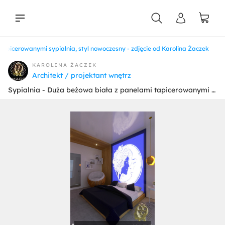
tapicerowanymi sypialnia, styl nowoczesny - zdjęcie od Karolina Żaczek
liści
KAROLINA ŻACZEK
Architekt / projektant wnętrz
Sypialnia - Duża beżowa biała z panelami tapicerowanymi sypialnia, styl nowoczesny - zdjęcie od Karolina Żaczek