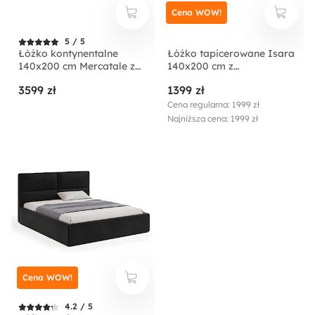
Cena WOW!
5 / 5
Łóżko kontynentalne
Łóżko tapicerowane Isara
140x200 cm Mercatale z
140x200 cm z
pojemnikami szary welur
pojemnikiem kremowe
3599 zł
1399 zł
welur
Cena regularna: 1999 zł
Najniższa cena: 1999 zł
Cena WOW!
4.2 / 5