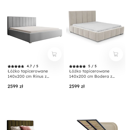
4.7 / 5
5 / 5
Łóżko tapicerowane
Łóżko tapicerowane
140x200 cm Rinus z
140x200 cm Bodera z
pojemnikiem jasnoszare w
pojemnikiem kremowe w
2599 zł
2599 zł
tkaninie hydrofobowej
tkaninie hydrofobowej