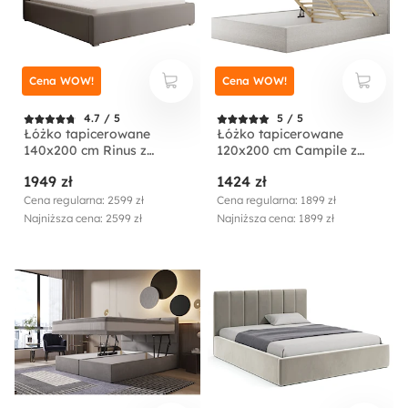
Cena WOW!
Cena WOW!
4.7 / 5
5 / 5
Łóżko tapicerowane
Łóżko tapicerowane
140x200 cm Rinus z
120x200 cm Campile z
pojemnikiem beżowe w
pojemnikiem kremowe
1949 zł
1424 zł
tkaninie hydrofobowej
sztruks
Cena regularna: 2599 zł
Cena regularna: 1899 zł
Najniższa cena: 2599 zł
Najniższa cena: 1899 zł