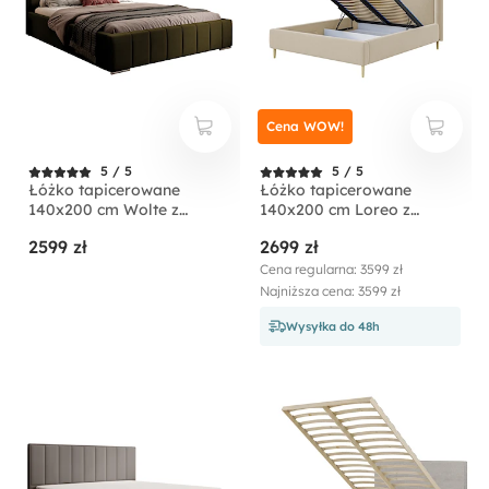
Cena WOW!
5 / 5
5 / 5
Łóżko tapicerowane
Łóżko tapicerowane
140x200 cm Wolte z
140x200 cm Loreo z
pojemnikiem oliwkowe
pojemnikiem beżowe
2599 zł
2699 zł
welur
boucle
Cena regularna: 3599 zł
Najniższa cena: 3599 zł
Wysyłka do 48h