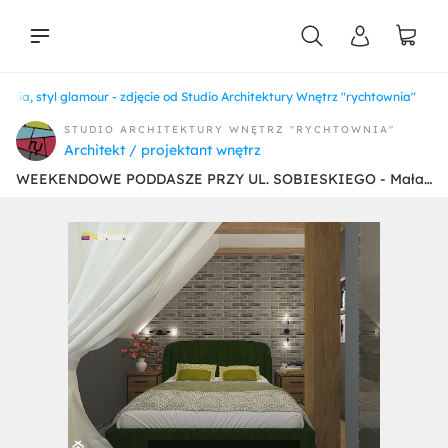
, styl glamour - zdjęcie od Studio Architektury Wnętrz "rychtownia"
liści
STUDIO ARCHITEKTURY WNĘTRZ "RYCHTOWNIA"
Architekt / projektant wnętrz
WEEKENDOWE PODDASZE PRZY UL. SOBIESKIEGO - Mała szara sypialnia, styl glamour - zdjęcie od Studio Architektury Wnętrz "rychtownia"