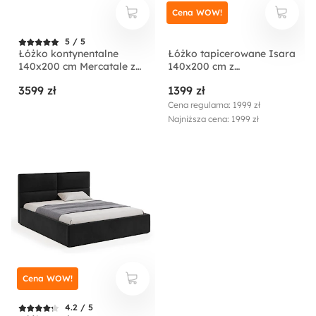
Cena WOW!
5 / 5
Łóżko kontynentalne
Łóżko tapicerowane Isara
140x200 cm Mercatale z
140x200 cm z
pojemnikami szary welur
pojemnikiem kremowe
3599 zł
1399 zł
welur
Cena regularna: 1999 zł
Najniższa cena: 1999 zł
Cena WOW!
4.2 / 5