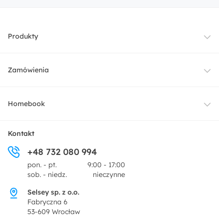
Produkty
Meble
Zamówienia
Oświetlenie
Dostawa
Homebook
Tekstylia
Płatności i raty
O nas
Kontakt
Ogród i taras
+48 732 080 994
Zwroty
Centrum prasowe
pon. - pt.
9:00 - 17:00
Dekoracje i akcesoria
sob. - niedz.
nieczynne
Pytania i odpowiedzi
Oferta dla producentów
Selsey sp. z o.o.
Promocje
Fabryczna 6
Regulamin
53-609 Wrocław