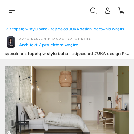
ialnia z tapetą w stylu boho - zdjęcie od JUKA design Pracownia Wnętrz
liści
JUKA DESIGN PRACOWNIA WNĘTRZ
Architekt / projektant wnętrz
sypialnia z tapetą w stylu boho - zdjęcie od JUKA design Pracownia Wnętrz