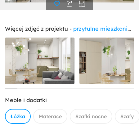
Więcej zdjęć z projektu -
przytulne mieszkanie w klimacie boho w Warszawie
Meble i dodatki
Łóżka
Materace
Szafki nocne
Szafy