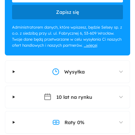
Zapisz się
Administratorem danych, które wpiszesz, będzie Selsey sp. z
o.o. z siedzibą przy ul. ul. Fabrycznej 6, 53-609 Wrocław.
Twoje dane będą przetwarzane w celu wysyłania Ci naszych
ofert handlowych i naszych partnerów.
...więcej
Wysyłka
10 lat na rynku
Raty 0%