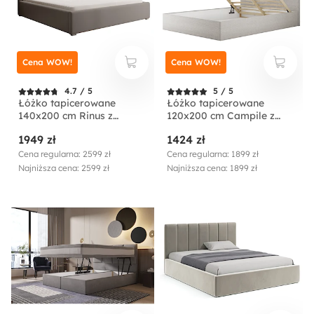
Cena WOW!
Cena WOW!
4.7 / 5
5 / 5
Łóżko tapicerowane
Łóżko tapicerowane
140x200 cm Rinus z
120x200 cm Campile z
pojemnikiem beżowe w
pojemnikiem kremowe
1949 zł
1424 zł
tkaninie hydrofobowej
sztruks
Cena regularna: 2599 zł
Cena regularna: 1899 zł
Najniższa cena: 2599 zł
Najniższa cena: 1899 zł