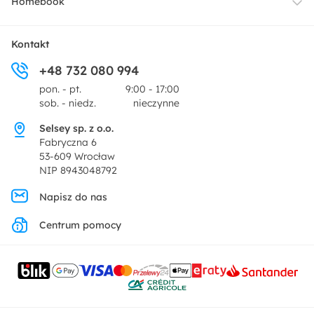
Homebook
Tekstylia
Płatności i raty
O nas
Kontakt
Ogród i taras
+48 732 080 994
Zwroty
Centrum prasowe
pon. - pt.
9:00 - 17:00
Dekoracje i akcesoria
sob. - niedz.
nieczynne
Pytania i odpowiedzi
Oferta dla producentów
Selsey sp. z o.o.
Promocje
Fabryczna 6
Regulamin
53-609 Wrocław
NIP 8943048792
Polityka prywatności
Napisz do nas
Centrum pomocy
Ustawienia prywatności
Kontakt