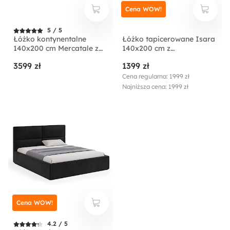
Cena WOW!
5 / 5
Łóżko kontynentalne
Łóżko tapicerowane Isara
140x200 cm Mercatale z
140x200 cm z
pojemnikami szary welur
pojemnikiem kremowe
3599 zł
1399 zł
welur
Cena regularna: 1999 zł
Najniższa cena: 1999 zł
Cena WOW!
4.2 / 5