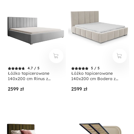
4.7 / 5
5 / 5
Łóżko tapicerowane
Łóżko tapicerowane
140x200 cm Rinus z
140x200 cm Bodera z
pojemnikiem jasnoszare w
pojemnikiem kremowe w
2599 zł
2599 zł
tkaninie hydrofobowej
tkaninie hydrofobowej