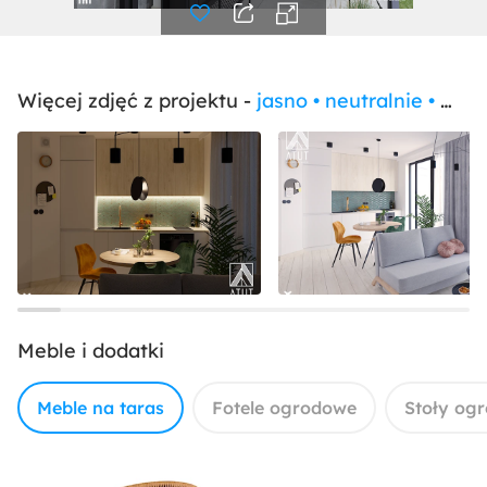
Więcej zdjęć z projektu -
jasno • neutralnie • minimalistycznie - warszawska kawalerka
Meble i dodatki
Meble na taras
Fotele ogrodowe
Stoły og