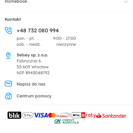
Homebook
Tekstylia
Płatności i raty
O nas
Kontakt
Ogród i taras
+48 732 080 994
Zwroty
Centrum prasowe
pon. - pt.
9:00 - 17:00
Dekoracje i akcesoria
sob. - niedz.
nieczynne
Pytania i odpowiedzi
Oferta dla producentów
Selsey sp. z o.o.
Promocje
Fabryczna 6
Regulamin
53-609 Wrocław
NIP 8943048792
Polityka prywatności
Napisz do nas
Centrum pomocy
Ustawienia prywatności
Kontakt