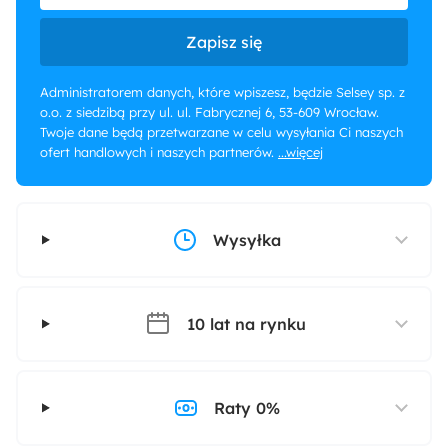
Zapisz się
Administratorem danych, które wpiszesz, będzie Selsey sp. z
o.o. z siedzibą przy ul. ul. Fabrycznej 6, 53-609 Wrocław.
Twoje dane będą przetwarzane w celu wysyłania Ci naszych
ofert handlowych i naszych partnerów.
...więcej
Wysyłka
10 lat na rynku
Raty 0%