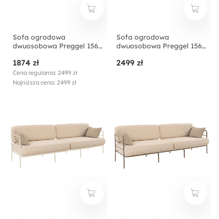
Sofa ogrodowa
Sofa ogrodowa
dwuosobowa Preggel 156
dwuosobowa Preggel 156
cm w tkaninie
cm w tkaninie
1874 zł
2499 zł
hydrofobowej beżowa/
hydrofobowej beżowa/
kremowy stelaż
beżowy stelaż
Cena regularna: 2499 zł
Najniższa cena: 2499 zł