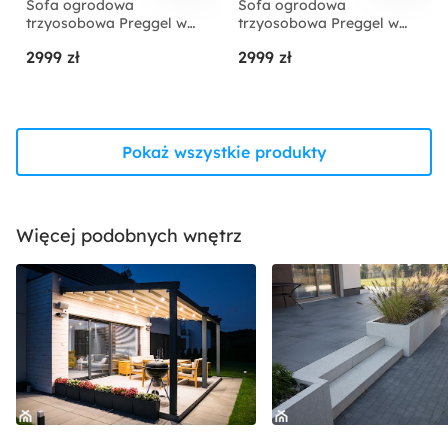
Sofa ogrodowa
Sofa ogrodowa
trzyosobowa Preggel w
trzyosobowa Preggel w
tkaninie hydrofobowej
tkaninie hydrofobowej
2999 zł
2999 zł
beżowa/ kremowy stelaż
beżowa/ beżowy stelaż
Pokaż wszystkie produkty
Więcej podobnych wnętrz