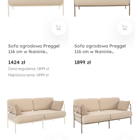
Sofa ogrodowa Preggel
Sofa ogrodowa Preggel
116 cm w tkaninie
116 cm w tkaninie
hydrofobowej beżowa/
hydrofobowej beżowa/
1424 zł
1899 zł
kremowy stelaż
beżowy stelaż
Cena regularna: 1899 zł
Najniższa cena: 1899 zł