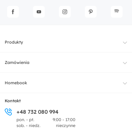
Produkty
Meble
Zamówienia
Oświetlenie
Dostawa
Homebook
Tekstylia
Płatności i raty
O nas
Kontakt
Ogród i taras
+48 732 080 994
Zwroty
Centrum prasowe
pon. - pt.
9:00 - 17:00
Dekoracje i akcesoria
sob. - niedz.
nieczynne
Pytania i odpowiedzi
Oferta dla producentów