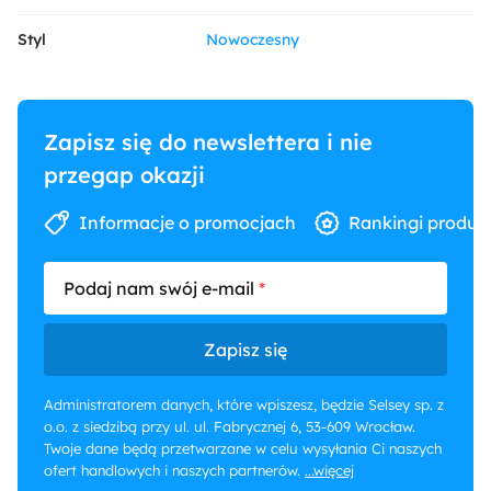
Styl
Nowoczesny
Zapisz się do newslettera i nie
przegap okazji
Informacje o promocjach
Rankingi produk
Podaj nam swój e-mail
Zapisz się
Administratorem danych, które wpiszesz, będzie Selsey sp. z
o.o. z siedzibą przy ul. ul. Fabrycznej 6, 53-609 Wrocław.
Twoje dane będą przetwarzane w celu wysyłania Ci naszych
ofert handlowych i naszych partnerów.
...więcej