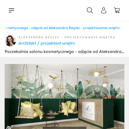
u kosmetycznego - zdjęcie od Aleksandra Regiec - projektowanie wnętrz
liści
ALEKSANDRA REGIEC - PROJEKTOWANIE WNĘTRZ
Architekt / projektant wnętrz
Poczekalnia salonu kosmetycznego - zdjęcie od Aleksandra Regiec - projektowanie wnętrz