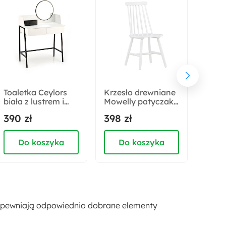
Toaletka Ceylors
Krzesło drewniane
Dywa
biała z lustrem i
Mowelly patyczak
Nosa
szufladami
zwężane oparcie
cm b
390 zł
398 zł
399 
białe
Do koszyka
Do koszyka
D
zapewniają odpowiednio dobrane elementy