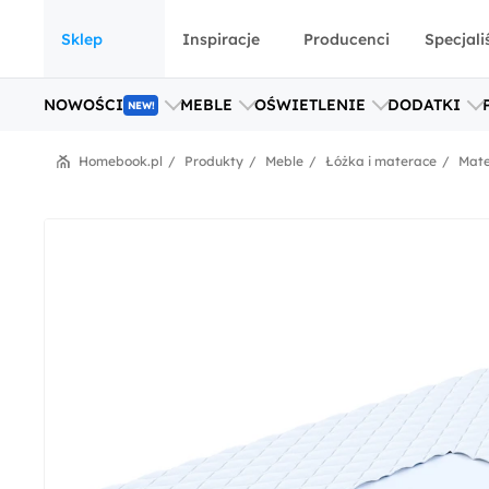
Sklep
Inspiracje
Producenci
Specjali
NOWOŚCI
MEBLE
OŚWIETLENIE
DODATKI
NEW!
Homebook.pl
Produkty
Meble
Łóżka i materace
Mate