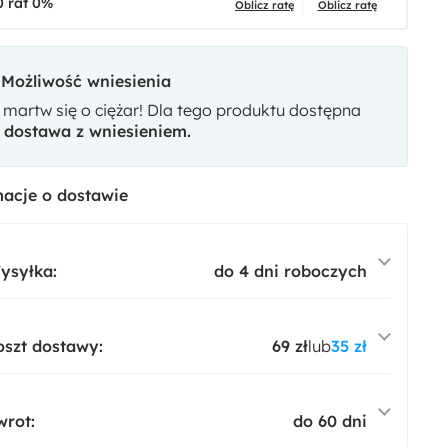
0 rat 0%
Oblicz ratę
Oblicz ratę
Możliwość wniesienia
 martw się o ciężar! Dla tego produktu dostępna
t
dostawa z wniesieniem.
acje o dostawie
ysyłka:
do 4 dni roboczych
oszt dostawy:
69 zł
lub
35 zł
wrot:
do 60 dni