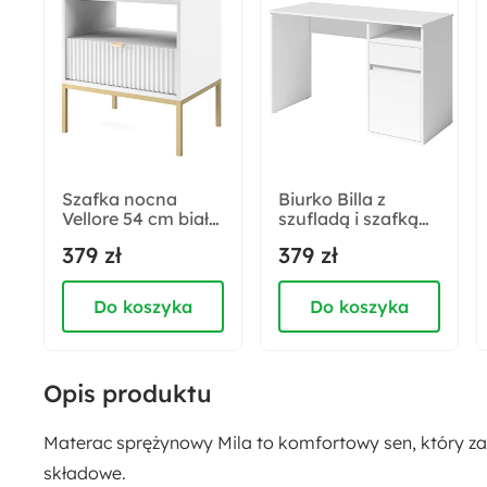
Szafka nocna
Biurko Billa z
Vellore 54 cm biała
szufladą i szafką
z ryflowanym
120 cm biały
379 zł
379 zł
frontem i złotym
stelażem
Do koszyka
Do koszyka
Opis produktu
Materac sprężynowy Mila to komfortowy sen, który 
składowe.