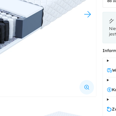
do 1
Nie
jes
Inform
W
K
Z