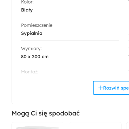
Kolor:
Biały
Pomieszczenie:
Sypialnia
Wymiary:
80 x 200 cm
Montaż:
Do samodzielnego montażu
Szerokość:
80 cm
Mogą Ci się spodobać
Długość:
200 cm