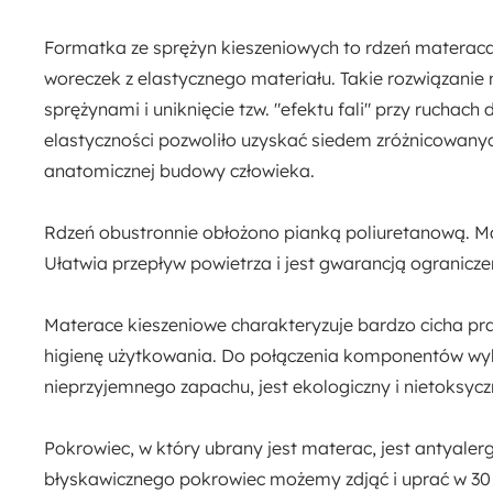
Formatka ze sprężyn kieszeniowych
to
rdzeń materaca
woreczek z elastycznego materiału. Takie rozwiązanie 
sprężynami i uniknięcie tzw. "efektu fali" przy ruchach
elastyczności pozwoliło uzyskać
siedem
zróżnicowanyc
anatomicznej budowy człowieka.
Rdzeń obustronnie obłożono
pianką poliuretanową
. M
Ułatwia przepływ powietrza i jest gwarancją ograniczen
Materace kieszeniowe charakteryzuje
bardzo cicha pr
higienę użytkowania. Do połączenia komponentów wyko
nieprzyjemnego zapachu, jest ekologiczny i nietoksycz
Pokrowiec
, w który ubrany jest materac, jest
antyalerg
błyskawicznego
pokrowiec możemy zdjąć i uprać w 30