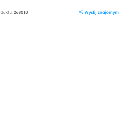
Wyślij znajomym
oduktu:
268010