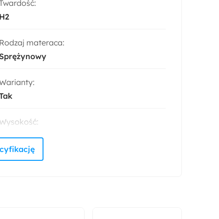
Twardość:
H2
Rodzaj materaca:
Sprężynowy
Warianty:
Tak
Wysokość:
23 cm
Powierzchnia spania:
80x200 cm
Głębokość:
200 cm