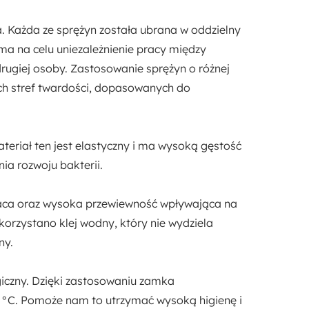
. Każda ze sprężyn została ubrana w oddzielny
ma na celu uniezależnienie pracy między
 drugiej osoby. Zastosowanie sprężyn o różnej
h stref twardości,
dopasowanych do
ateriał ten jest elastyczny i ma wysoką gęstość
ia rozwoju bakterii.
aca
oraz
wysoka przewiewność
wpływająca na
rzystano klej wodny, który nie wydziela
ny.
iczny
. Dzięki zastosowaniu
zamka
 °C. Pomoże nam to utrzymać wysoką higienę i