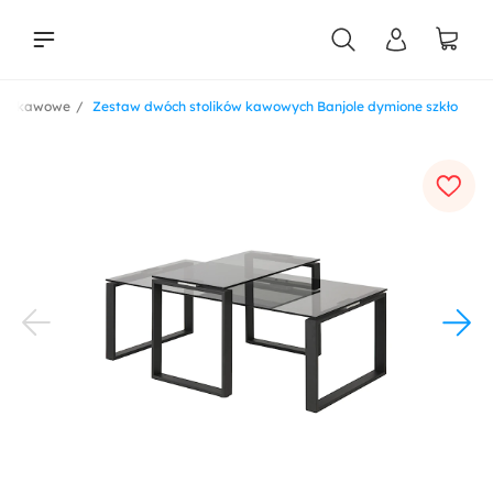
liki kawowe
Zestaw dwóch stolików kawowych Banjole dymione szkło
liści