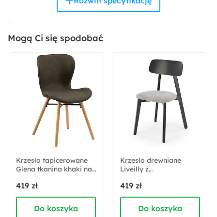
Materiał blatu:
Szkło hartowane
Mogą Ci się spodobać
Materiał nóżek:
Metal
Wysokość:
45 cm
Szerokość:
69 cm
Krzesło tapicerowane
Krzesło drewniane
Glena tkanina khaki na
Liczba sztuk w zestawie:
Liveilly z
dębowych nóżkach
tapicerowanym
1
419 zł
419 zł
popielatym siedziskiem
Do koszyka
Do koszyka
Kolor blatu: