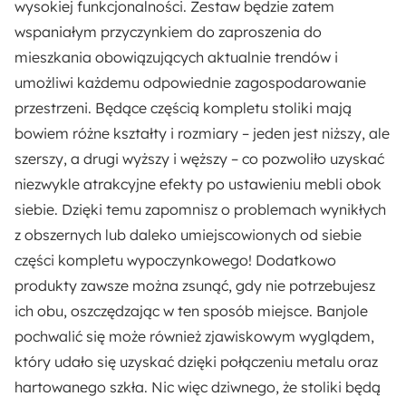
wysokiej funkcjonalności. Zestaw będzie zatem
Długość:
wspaniałym przyczynkiem do zaproszenia do
69 cm
mieszkania obowiązujących aktualnie trendów i
umożliwi każdemu odpowiednie zagospodarowanie
Kształt:
przestrzeni. Będące częścią kompletu stoliki mają
Nieregularny
Prostokątny
bowiem różne kształty i rozmiary – jeden jest niższy, ale
szerszy, a drugi wyższy i węższy – co pozwoliło uzyskać
Materiał:
niezwykle atrakcyjne efekty po ustawieniu mebli obok
Metal
Szkło
siebie. Dzięki temu zapomnisz o problemach wynikłych
z obszernych lub daleko umiejscowionych od siebie
Pomieszczenie:
części kompletu wypoczynkowego! Dodatkowo
Salon
produkty zawsze można zsunąć, gdy nie potrzebujesz
ich obu, oszczędzając w ten sposób miejsce. Banjole
pochwalić się może również zjawiskowym wyglądem,
który udało się uzyskać dzięki
połączeniu metalu oraz
hartowanego szkła
. Nic więc dziwnego, że stoliki będą