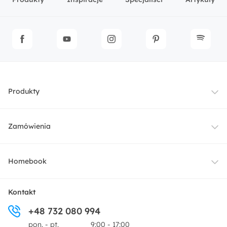
Produkty
Meble
Zamówienia
Oświetlenie
Dostawa
Homebook
Tekstylia
Płatności i raty
O nas
Kontakt
Ogród i taras
+48 732 080 994
Zwroty
Centrum prasowe
pon. - pt.
9:00 - 17:00