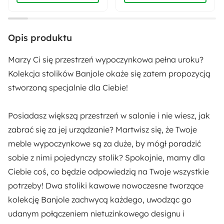
Przezroczysty
Kolor nóżek:
Opis produktu
Czarny
Marzy Ci się przestrzeń wypoczynkowa pełna uroku?
Głębokość:
Kolekcja stolików Banjole okaże się zatem propozycją
69 cm
stworzoną specjalnie dla Ciebie!
Ilość paczek:
Posiadasz większą przestrzeń w salonie i nie wiesz, jak
2
zabrać się za jej urządzanie? Martwisz się, że Twoje
meble wypoczynkowe są za duże, by mógł poradzić
Szerokość drugiego stolika:
sobie z nimi pojedynczy stolik? Spokojnie, mamy dla
69 cm
Ciebie coś, co będzie odpowiedzią na Twoje wszystkie
potrzeby! Dwa stoliki kawowe nowoczesne tworzące
Szerokość pierwszego stolika:
kolekcję Banjole zachwycą każdego, uwodząc go
55 cm
udanym połączeniem nietuzinkowego designu i