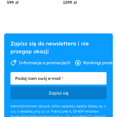
599 zł
1599 zł
Zapisz się do newslettera i nie
przegap okazji
Informacje o promocjach
Rankingi produk
Podaj nam swój e-mail
Zapisz się
Administratorem danych, które wpiszesz, będzie Selsey sp. z
o.o. z siedzibą przy ul. ul. Fabrycznej 6, 53-609 Wrocław.
Twoje dane będą przetwarzane w celu wysyłania Ci naszych