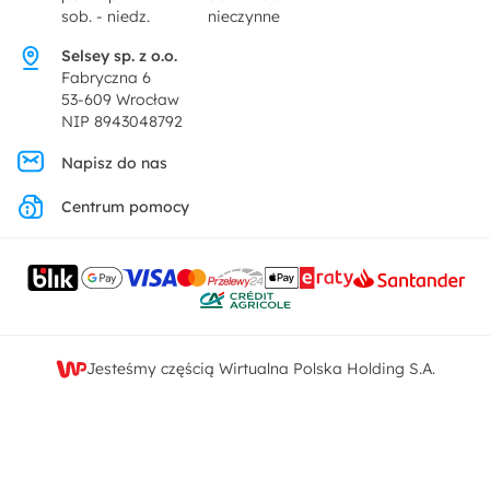
Dekoracje i akcesoria
sob. - niedz.
nieczynne
Pytania i odpowiedzi
Oferta dla producentów
Selsey sp. z o.o.
Promocje
Fabryczna 6
Regulamin
53-609 Wrocław
NIP 8943048792
Polityka prywatności
Napisz do nas
Centrum pomocy
Ustawienia prywatności
Kontakt
Jesteśmy częścią Wirtualna Polska Holding S.A.