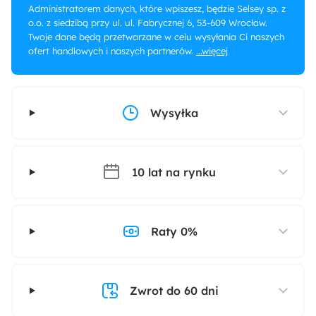
Administratorem danych, które wpiszesz, będzie Selsey sp. z
o.o. z siedzibą przy ul. ul. Fabrycznej 6, 53-609 Wrocław.
Twoje dane będą przetwarzane w celu wysyłania Ci naszych
ofert handlowych i naszych partnerów.
...więcej
Wysyłka
10 lat na rynku
Raty 0%
Zwrot do 60 dni