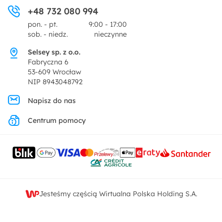
Ogród i taras
+48 732 080 994
Zwroty
Centrum prasowe
pon. - pt.
9:00 - 17:00
Dekoracje i akcesoria
sob. - niedz.
nieczynne
Pytania i odpowiedzi
Oferta dla producentów
Selsey sp. z o.o.
Promocje
Fabryczna 6
Regulamin
53-609 Wrocław
NIP 8943048792
Polityka prywatności
Napisz do nas
Centrum pomocy
Ustawienia prywatności
Kontakt
Jesteśmy częścią Wirtualna Polska Holding S.A.