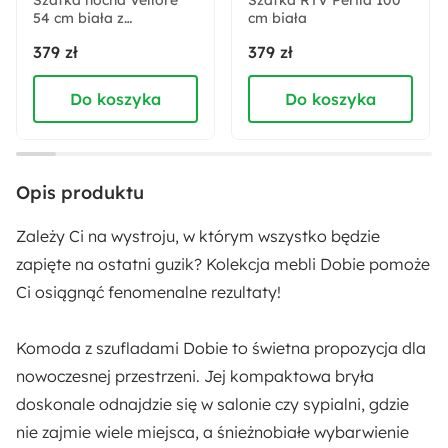
Szafka nocna Vellore
Szafka RTV Perila 100
54 cm biała z
Szerokość:
cm biała
ryflowanym frontem i
80.1 cm
379 zł
379 zł
złotym stelażem
Do koszyka
Do koszyka
Liczba szuflad:
4
Kolor frontów:
Opis produktu
Biały
Zależy Ci na wystroju, w którym wszystko będzie
Kolor korpusu:
zapięte na ostatni guzik? Kolekcja mebli Dobie pomoże
Biały
Ci osiągnąć fenomenalne rezultaty!
Styl:
Komoda z szufladami Dobie to świetna propozycja dla
Nowoczesny
Skandynawski
nowoczesnej przestrzeni. Jej
kompaktowa bryła
doskonale odnajdzie się w salonie czy sypialni, gdzie
Zabezpieczenie obrzeży:
nie zajmie wiele miejsca, a
śnieżnobiałe wybarwienie