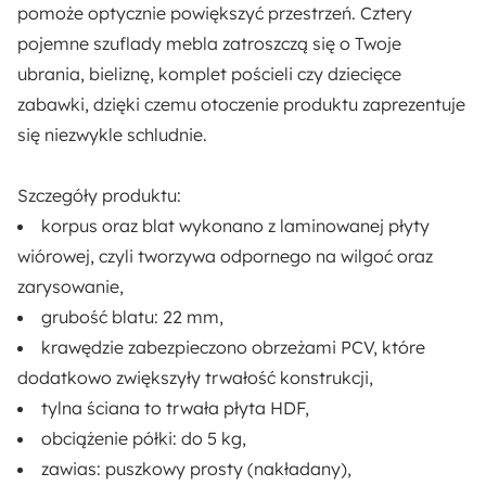
Obrzeża PVC
pomoże optycznie powiększyć przestrzeń.
Cztery
pojemne szuflady
mebla zatroszczą się o Twoje
Dostępne oświetlenie:
ubrania, bieliznę, komplet pościeli czy dziecięce
Nie
zabawki, dzięki czemu otoczenie produktu zaprezentuje
się niezwykle schludnie.
Rodzaj:
Stojący
Szczegóły produktu:
korpus oraz blat wykonano z
laminowanej płyty
Długość:
wiórowej
, czyli tworzywa odpornego na wilgoć oraz
40 cm
zarysowanie,
grubość blatu: 22 mm,
Materiał:
krawędzie zabezpieczono
obrzeżami PCV
, które
Płyta meblowa
Tworzywo sztuczne
dodatkowo zwiększyły trwałość konstrukcji,
tylna ściana to trwała
płyta HDF
,
Sposób montażu:
obciążenie półki: do 5 kg,
Stojący
zawias:
puszkowy prosty
(nakładany),