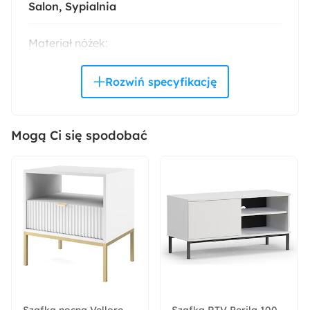
Salon
Sypialnia
Materiał nóżek:
Tworzywo sztuczne
Materiał frontów:
Płyta wiórowa laminowana
Mogą Ci się spodobać
Materiał korpusu:
Płyta HDF
Płyta wiórowa laminowana
Wysokość:
94 cm
Głębokość:
40 cm