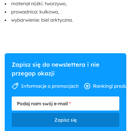
materiał nóżki:
tworzywo
,
prowadnica:
kulkowa
,
wybarwienie:
biel arktyczna
.
Zapisz się do newslettera i nie
przegap okazji
Informacje o promocjach
Rankingi produk
Podaj nam swój e-mail
Zapisz się