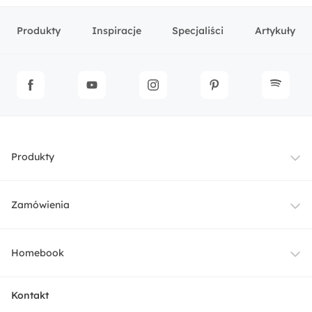
Produkty
Inspiracje
Specjaliści
Artykuły
Produkty
Meble
Zamówienia
Oświetlenie
Dostawa
Homebook
Tekstylia
Płatności i raty
O nas
Kontakt
Ogród i taras