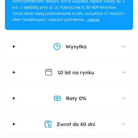
Administratorem danych, które wpiszesz, będzie Selsey sp. z
o.o. z siedzibą przy ul. ul. Fabrycznej 6, 53-609 Wrocław.
Twoje dane będą przetwarzane w celu wysyłania Ci naszych
ofert handlowych i naszych partnerów.
...więcej
Wysyłka
10 lat na rynku
Raty 0%
Zwrot do 60 dni