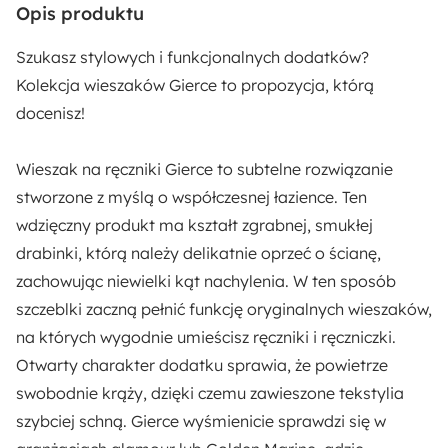
Rodzaj:
Opis produktu
Stojący
Szukasz stylowych i funkcjonalnych dodatków?
Materiał:
Kolekcja wieszaków Gierce to propozycja, którą
Metal
docenisz!
Pomieszczenie:
Wieszak na ręczniki Gierce to subtelne rozwiązanie
Łazienka
stworzone z myślą o współczesnej łazience. Ten
wdzięczny produkt ma
kształt zgrabnej, smukłej
drabinki,
którą należy delikatnie oprzeć o ścianę,
zachowując niewielki kąt nachylenia. W ten sposób
szczeblki zaczną pełnić funkcję oryginalnych wieszaków,
na których wygodnie umieścisz ręczniki i ręczniczki.
Otwarty charakter dodatku sprawia, że powietrze
swobodnie krąży, dzięki czemu zawieszone tekstylia
szybciej schną. Gierce wyśmienicie sprawdzi się w