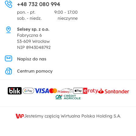
+48 732 080 994
Zwroty
Centrum prasowe
pon. - pt.
9:00 - 17:00
Dekoracje i akcesoria
sob. - niedz.
nieczynne
Pytania i odpowiedzi
Oferta dla producentów
Selsey sp. z o.o.
Promocje
Fabryczna 6
Regulamin
53-609 Wrocław
NIP 8943048792
Polityka prywatności
Napisz do nas
Centrum pomocy
Ustawienia prywatności
Kontakt
Jesteśmy częścią Wirtualna Polska Holding S.A.