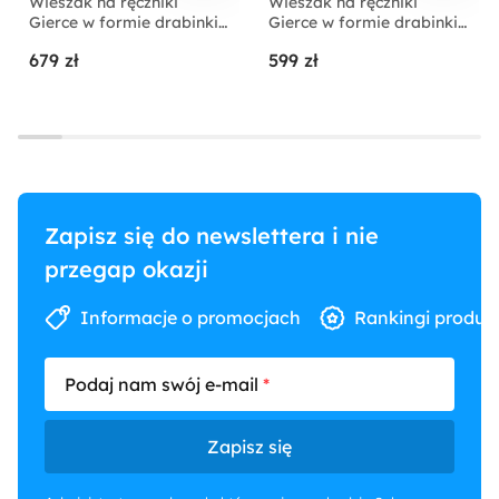
Wieszak na ręczniki
Wieszak na ręczniki
Gierce w formie drabinki
Gierce w formie drabinki
złoty 40x2x170 cm
czarny 50x2x160 cm
679 zł
599 zł
Zapisz się do newslettera i nie
przegap okazji
Informacje o promocjach
Rankingi produk
Podaj nam swój e-mail
Zapisz się