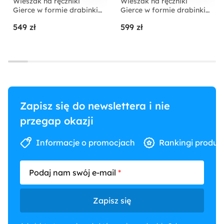
Wieszak na ręczniki
Wieszak na ręczniki
Gierce w formie drabinki
Gierce w formie drabinki
czarny 40x2x150 cm
czarny 50x2x160 cm
549 zł
599 zł
Zapisz się do newslettera i nie
przegap okazji
Informacje o promocjach
Rankingi produk
Podaj nam swój e-mail
Zapisz się