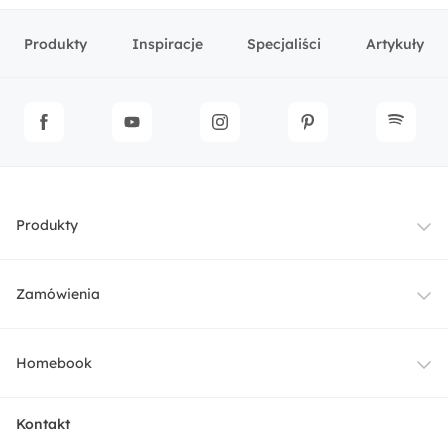
Produkty
Inspiracje
Specjaliści
Artykuły
Produkty
Meble
Zamówienia
Oświetlenie
Dostawa
Homebook
Tekstylia
Płatności i raty
O nas
Kontakt
Ogród i taras