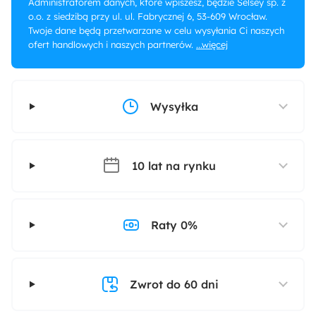
Administratorem danych, które wpiszesz, będzie Selsey sp. z
o.o. z siedzibą przy ul. ul. Fabrycznej 6, 53-609 Wrocław.
Twoje dane będą przetwarzane w celu wysyłania Ci naszych
ofert handlowych i naszych partnerów.
...więcej
Wysyłka
10 lat na rynku
Raty 0%
Zwrot do 60 dni