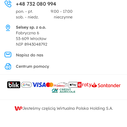
+48 732 080 994
Zwroty
Centrum prasowe
pon. - pt.
9:00 - 17:00
Dekoracje i akcesoria
sob. - niedz.
nieczynne
Pytania i odpowiedzi
Oferta dla producentów
Selsey sp. z o.o.
Promocje
Fabryczna 6
Regulamin
53-609 Wrocław
NIP 8943048792
Polityka prywatności
Napisz do nas
Centrum pomocy
Ustawienia prywatności
Kontakt
Jesteśmy częścią Wirtualna Polska Holding S.A.