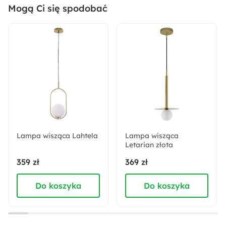
Mogą Ci się spodobać
Sposób montażu:
Stojący
Warianty:
Tak
Montaż:
Do samodzielnego montażu
Lampa wisząca Lahtela
Lampa wisząca
Ilość paczek:
Letarian złota
1
359 zł
369 zł
Do koszyka
Do koszyka
Długość:
2.2 cm