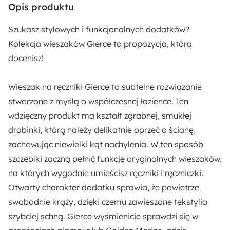
Rodzaj:
Opis produktu
Stojący
Szukasz stylowych i funkcjonalnych dodatków?
Materiał:
Kolekcja wieszaków Gierce to propozycja, którą
Metal
docenisz!
Pomieszczenie:
Wieszak na ręczniki Gierce to subtelne rozwiązanie
Łazienka
stworzone z myślą o współczesnej łazience. Ten
wdzięczny produkt ma
kształt zgrabnej, smukłej
drabinki,
którą należy delikatnie oprzeć o ścianę,
zachowując niewielki kąt nachylenia. W ten sposób
szczeblki zaczną pełnić funkcję oryginalnych wieszaków,
na których wygodnie umieścisz ręczniki i ręczniczki.
Otwarty charakter dodatku sprawia, że powietrze
swobodnie krąży, dzięki czemu zawieszone tekstylia
szybciej schną. Gierce wyśmienicie sprawdzi się w