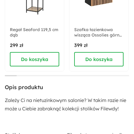
Szerokość:
80 cm
Regał Seaford 119,5 cm
Szafka łazienkowa
dąb
Kolor blatu:
wisząca Ossolies górna
35 cm czarna/dąb
Dąb
299 zł
399 zł
lamele
Do koszyka
Do koszyka
Kolor nóżek:
Czarny
Styl:
Opis produktu
Industrialny
Nowoczesny
Zależy Ci na nietuzinkowym salonie? W takim razie nie
Głębokość:
może u Ciebie zabraknąć kolekcji stolików Filewdy!
80 cm
Długość: