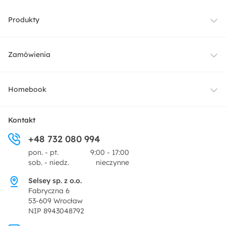
Produkty
Meble
Zamówienia
Oświetlenie
Dostawa
Homebook
Tekstylia
Płatności i raty
O nas
Kontakt
Ogród i taras
+48 732 080 994
Zwroty
Centrum prasowe
pon. - pt.
9:00 - 17:00
Dekoracje i akcesoria
sob. - niedz.
nieczynne
Pytania i odpowiedzi
Oferta dla producentów
Selsey sp. z o.o.
Promocje
Fabryczna 6
Regulamin
53-609 Wrocław
NIP 8943048792