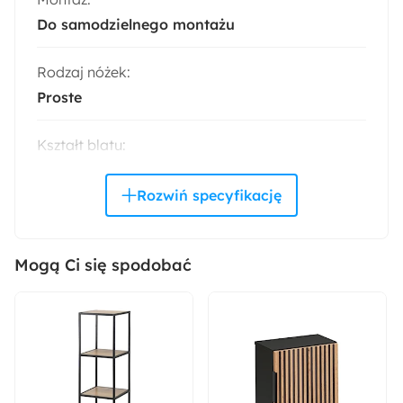
Do samodzielnego montażu
Rodzaj nóżek:
Proste
Kształt blatu:
Okrągły
Materiał blatu:
Płyta MDF
Mogą Ci się spodobać
Materiał nóżek:
Stal malowana proszkowo
Wysokość:
37 cm