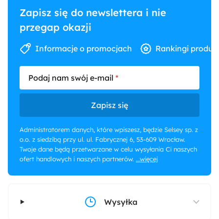
Zapisz się do newslettera i nie
przegap okazji
Informacje o promocjach
Rankingi produk
Podaj nam swój e-mail
Zapisz się
Administratorem danych, które wpiszesz, będzie Selsey sp. z
o.o. z siedzibą przy ul. ul. Fabrycznej 6, 53-609 Wrocław.
Twoje dane będą przetwarzane w celu wysyłania Ci naszych
ofert handlowych i naszych partnerów.
...więcej
Wysyłka