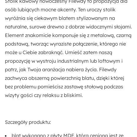
Stolik kawowy nowoczesny Filewdy to propozycja dla
80 cm
osób lubiących mocne akcenty. Ten uroczy stolik
w
yróżnia się ciekawym blatem stylizowanym na
Kształt:
naturalne, surowe drewno
z dobrze widocznymi słojami.
Okrągły
Element znakomicie komponuje się z
metalową, czarną
podstawą
, tworząc wyraziste połączenie, którego nie
Materiał:
może u Ciebie zabraknąć. Umieść zatem naszą
Metal
Płyta meblowa
propozycję w
wystroju industrialnym lub loftowym
i
patrz, jak Twoja aranżacja nabiera życia. Filewdy
Pomieszczenie:
zachwyca obszerną powierzchnią blatu, dzięki której
Salon
bez problemu pomieścisz zastawę stołową podczas
wizyty gości czy relaksu z bliskimi.
Szczegóły produktu:
blat wykonano z płyty MDF
, która ceniona jest ze