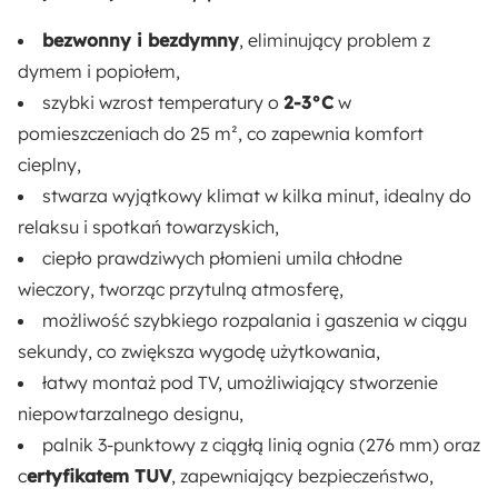
Materiał:
Metal
bezwonny i bezdymny
, eliminujący problem z
dymem i popiołem,
szybki wzrost temperatury o
2-3°C
w
pomieszczeniach do 25 m², co zapewnia komfort
cieplny,
stwarza wyjątkowy klimat w kilka minut, idealny do
relaksu i spotkań towarzyskich,
ciepło prawdziwych płomieni umila chłodne
wieczory, tworząc przytulną atmosferę,
możliwość szybkiego rozpalania i gaszenia w ciągu
sekundy, co zwiększa wygodę użytkowania,
łatwy montaż pod TV, umożliwiający stworzenie
niepowtarzalnego designu,
palnik 3-punktowy z ciągłą linią ognia (276 mm) oraz
c
ertyfikatem TUV
, zapewniający bezpieczeństwo,