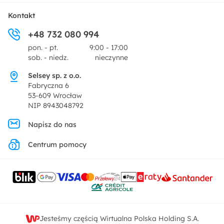
Płatności i raty
O nas
Kontakt
Ogród i taras
+48 732 080 994
Zwroty
Centrum prasowe
pon. - pt.
9:00 - 17:00
Dekoracje i akcesoria
sob. - niedz.
nieczynne
Pytania i odpowiedzi
Oferta dla producentów
Selsey sp. z o.o.
Promocje
Fabryczna 6
Regulamin
53-609 Wrocław
NIP 8943048792
Polityka prywatności
Napisz do nas
Centrum pomocy
Ustawienia prywatności
Kontakt
Jesteśmy częścią Wirtualna Polska Holding S.A.