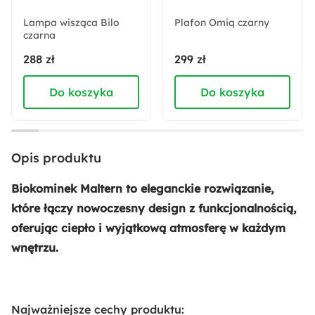
Lampa wisząca Bilo
Plafon Omiq czarny
czarna
Styl:
Nowoczesny
288 zł
299 zł
Do koszyka
Do koszyka
Montaż:
Do samodzielnego montażu
Głębokość:
Opis produktu
12.2 cm
Biokominek Maltern to eleganckie rozwiązanie,
Długość:
które łączy nowoczesny design z funkcjonalnością,
12.2 cm
oferując ciepło i wyjątkową atmosferę w każdym
wnętrzu.
Rodzaj:
Wiszący
Najważniejsze cechy produktu: