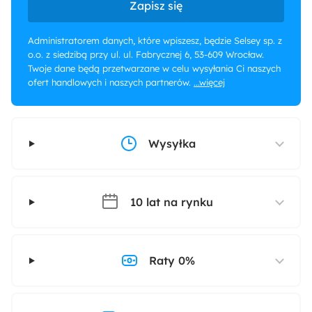
Zapisz się
Administratorem danych, które wpiszesz, będzie Selsey sp. z
o.o. z siedzibą przy ul. ul. Fabrycznej 6, 53-609 Wrocław.
Twoje dane będą przetwarzane w celu wysyłania Ci naszych
ofert handlowych i naszych partnerów.
...więcej
Wysyłka
10 lat na rynku
Raty 0%