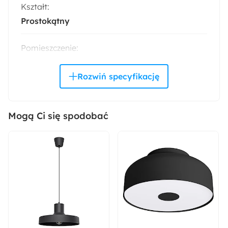
Kształt:
Prostokątny
Pomieszczenie:
Balkon i taras
Jadalnia
Ogród
Salon
Sposób montażu:
Wiszący
Mogą Ci się spodobać
Cechy szczególne - dodatki:
Stal nierdzewna
Wysokość:
40 cm
Szerokość:
65 cm