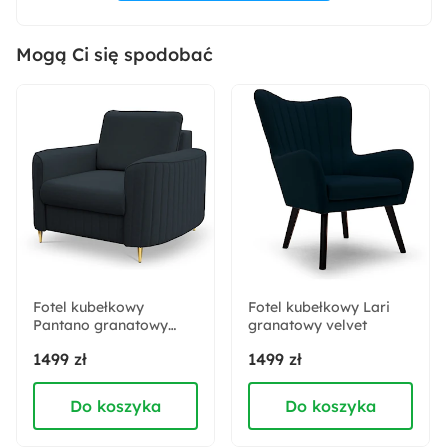
Maksymalna moc żarówki:
10 W
Mogą Ci się spodobać
Wysokość:
17 cm
Głębokość:
14 cm
Szerokość:
42 cm
Fotel kubełkowy
Fotel kubełkowy Lari
Pantano granatowy
LED:
granatowy velvet
velvet łatwoczyszczący
Nie
1499 zł
1499 zł
Do koszyka
Do koszyka
Żarówka w zestawie:
Nie