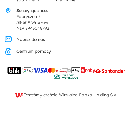
sob. - niedz.
nieczynne
Pytania i odpowiedzi
Oferta dla producentów
Selsey sp. z o.o.
Promocje
Fabryczna 6
Regulamin
53-609 Wrocław
NIP 8943048792
Polityka prywatności
Napisz do nas
Centrum pomocy
Ustawienia prywatności
Kontakt
Jesteśmy częścią Wirtualna Polska Holding S.A.