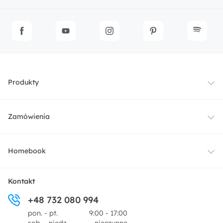
Produkty
Meble
Zamówienia
Oświetlenie
Dostawa
Homebook
Tekstylia
Płatności i raty
O nas
Kontakt
Ogród i taras
+48 732 080 994
Zwroty
Centrum prasowe
pon. - pt.
9:00 - 17:00
Dekoracje i akcesoria