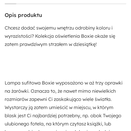
Liczba sztuk w zestawie:
Opis produktu
1
Chcesz dodać swojemu wnętrzu odrobiny koloru i
Liczba punktów świetlnych:
wyrazistości? Kolekcja oświetlenia Boxie okaże się
3
zatem prawdziwym strzałem w dziesiątkę!
Styl:
Nowoczesny
Lampa sufitowa Boxie wyposażono w aż trzy oprawki
Materiał:
na żarówki.
Metal
Oznacza to, że nawet mimo niewielkich
rozmiarów
zapewni Ci zaskakująco wiele światła
.
Pomieszczenie:
Wystarczy ją zatem umieścić w miejscu, w którym
Salon
blask jest Ci najbardziej potrzebny, np. obok Twojego
ulubionego fotela, na którym czytasz książki, lub
Sposób montażu: