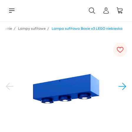
etlenie
Lampy sufitowe
Lampa sufitowa Boxie x3 LEGO niebieska
liści