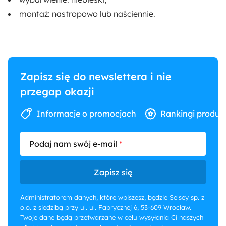
montaż:
nastropowo lub naściennie
.
Zapisz się do newslettera i nie
przegap okazji
Informacje o promocjach
Rankingi produk
Podaj nam swój e-mail
Zapisz się
Administratorem danych, które wpiszesz, będzie Selsey sp. z
o.o. z siedzibą przy ul. ul. Fabrycznej 6, 53-609 Wrocław.
Twoje dane będą przetwarzane w celu wysyłania Ci naszych