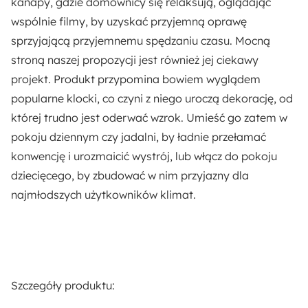
kanapy, gdzie domownicy się relaksują, oglądając
Wiszący
wspólnie filmy, by uzyskać przyjemną oprawę
sprzyjającą przyjemnemu spędzaniu czasu. Mocną
Stopień ochrony IP:
stroną naszej propozycji jest również jej ciekawy
IP20
projekt.
Produkt przypomina bowiem wyglądem
popularne klocki, co czyni z niego uroczą dekorację
, od
Rodzaj lampy sufitowej:
której trudno jest oderwać wzrok. Umieść go zatem w
Plafon
pokoju dziennym czy jadalni, by ładnie przełamać
konwencję i urozmaicić wystrój, lub włącz do pokoju
Długość:
dziecięcego, by zbudować w nim przyjazny dla
14 cm
najmłodszych użytkowników klimat.
Rodzaj:
Plafon
Wiszący
Szczegóły produktu: