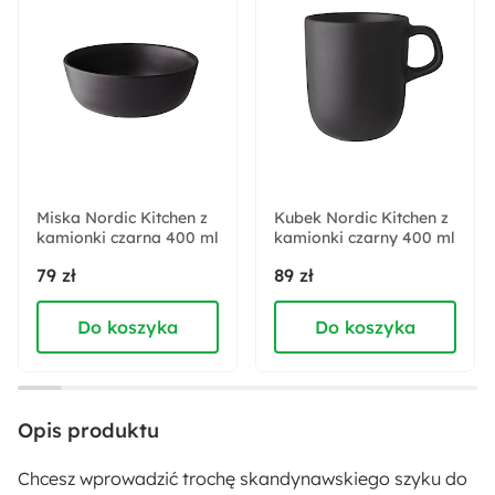
Tak
Montaż:
Do samodzielnego montażu
Ilość paczek:
1
Miska Nordic Kitchen z
Kubek Nordic Kitchen z
kamionki czarna 400 ml
Długość:
kamionki czarny 400 ml
12.2 cm
79 zł
89 zł
Do koszyka
Do koszyka
Materiał:
Ceramika
Pomieszczenie:
Opis produktu
Jadalnia
Chcesz wprowadzić trochę skandynawskiego szyku do