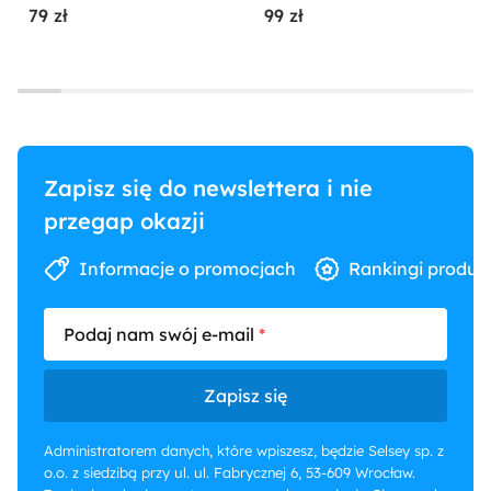
79 zł
99 zł
Zapisz się do newslettera i nie
przegap okazji
Informacje o promocjach
Rankingi produk
Podaj nam swój e-mail
Zapisz się
Administratorem danych, które wpiszesz, będzie Selsey sp. z
o.o. z siedzibą przy ul. ul. Fabrycznej 6, 53-609 Wrocław.