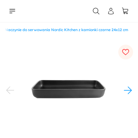
Naczynie do serwowania Nordic Kitchen z kamionki czarne 24x12 cm
liści