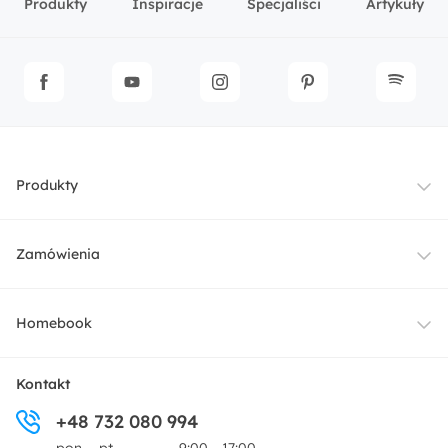
Produkty
Inspiracje
Specjaliści
Artykuły
Produkty
Meble
Zamówienia
Oświetlenie
Dostawa
Homebook
Tekstylia
Płatności i raty
O nas
Kontakt
Ogród i taras
+48 732 080 994
Zwroty
Centrum prasowe