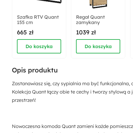
6
Szafka RTV Quant
Regał Quant
155 cm
zamykany
Dostępne oświetlenie:
665 zł
1039 zł
Tak
Do koszyka
Do koszyka
Rodzaj:
Stojący
Opis produktu
Długość:
41 cm
Zastanawiasz się, czy sypialnia ma być funkcjonalna,
Kolekcja Quant łączy obie te cechy i tworzy stylową 
Materiał:
przestrzeń!
Płyta meblowa
Nowoczesna komoda Quant zamieni każde pomieszcz