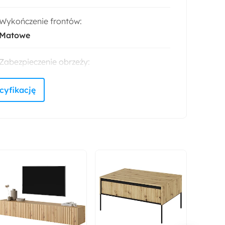
Wykończenie frontów:
Matowe
Zabezpieczenie obrzeży:
Obrzeża ABS
Głębokość:
41 cm
Kolor nóżek:
Czarny
Kolor korpusu:
Dąb artisan
Styl: