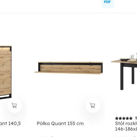
5
ant 140,5
Półka Quant 155 cm
Stół roz
146-186x