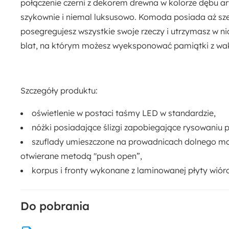
połączenie czerni z dekorem drewna w kolorze dębu art
szykownie i niemal luksusowo. Komoda posiada aż
sz
posegregujesz wszystkie swoje rzeczy i utrzymasz w 
blat, na którym możesz wyeksponować pamiątki z wakac
Szczegóły produktu:
oświetlenie w postaci taśmy LED w standardzie,
nóżki posiadające ślizgi zapobiegające rysowaniu 
szuflady umieszczone na prowadnicach dolnego mo
otwierane metodą
"push open”,
korpus i fronty wykonane z
laminowanej płyty
wióro
Do pobrania