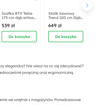
Industrialny
Nowoczesny
Szafka RTV Telire
Stolik kawowy
Zest
175 cm dąb artisan
Trend 100 cm Dąb
stoli
Ilość paczek:
lamele
artisan
kawo
539 zł
649 zł
849 
2
okrąg
Dąb a
Do koszyka
Do koszyka
D
Numer płyty:
5307 LN Dąb Artisan
U190 PE Czarny
Funkcje:
Cichy domyk
Oświetlenie LED
Push Open
 czy elegancka? Nie wiesz na co się zdecydować?
a jednocześnie poręczną oraz ergonomiczną
Sposób montażu:
Stojący
enie we wnętrze z magazynów. Ponadczasowe