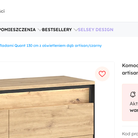
ści
POMIESZCZENIA
BESTSELLERY
SELSEY DESIGN
ladami Quant 130 cm z oświetleniem dąb artisan/czarny
Komoda
artisa
Akt
war
Kod pr