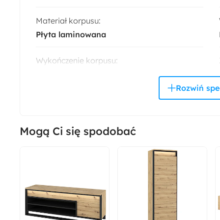
Materiał korpusu:
Płyta laminowana
Wykończenie korpusu:
Matowe
Wysokość:
91 cm
Mogą Ci się spodobać
Szerokość:
130 cm
Kolor frontów:
Dąb artisan
Liczba szuflad: