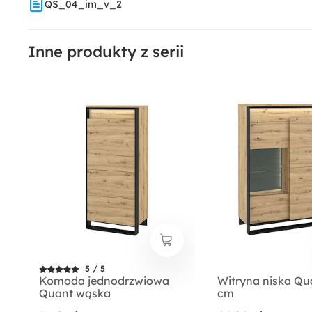
QS_04_im_v_2
Inne produkty z serii
5 / 5
Komoda jednodrzwiowa
Witryna niska Qu
Quant wąska
cm