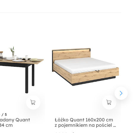
 / 5
kładany Quant
Łóżko Quant 160x200 cm
84 cm
z pojemnikiem na pościel i
oświetleniem dąb