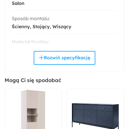
Salon
Sposób montażu:
Ścienny
Stojący
Wiszący
Materiał frontów:
Płyta MDF
Materiał korpusu:
Płyta laminowana
Mogą Ci się spodobać
Wykończenie frontów:
Połysk
Wykończenie korpusu:
Połysk