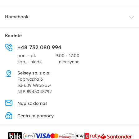
Oświetlenie
Dostawa
Homebook
Tekstylia
Płatności i raty
O nas
Kontakt
Ogród i taras
+48 732 080 994
Zwroty
Centrum prasowe
pon. - pt.
9:00 - 17:00
Dekoracje i akcesoria
sob. - niedz.
nieczynne
Pytania i odpowiedzi
Oferta dla producentów
Selsey sp. z o.o.
Promocje
Fabryczna 6
Regulamin
53-609 Wrocław
NIP 8943048792
Polityka prywatności
Napisz do nas
Centrum pomocy
Ustawienia prywatności
Kontakt