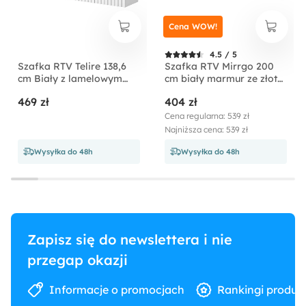
Cena WOW!
4.5 / 5
Szafka RTV Telire 138,6
Szafka RTV Mirrgo 200
cm Biały z lamelowym
cm biały marmur ze złotą
frontem
wstawką
469 zł
404 zł
Cena regularna: 539 zł
Najniższa cena: 539 zł
Wysyłka do 48h
Wysyłka do 48h
Zapisz się do newslettera i nie
przegap okazji
Informacje o promocjach
Rankingi produk