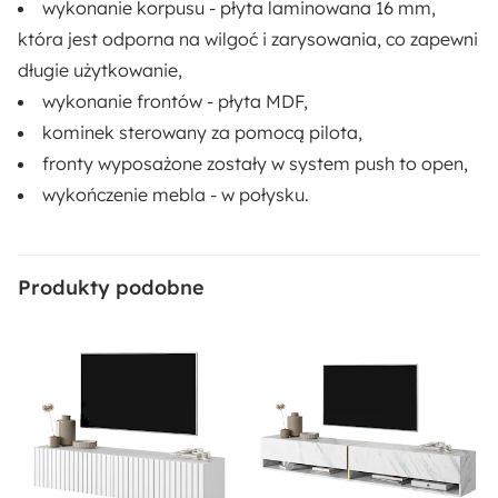
wykonanie korpusu - płyta laminowana 16 mm,
Rodzaj:
która jest odporna na wilgoć i zarysowania, co zapewni
Wiszący
długie użytkowanie,
wykonanie frontów - płyta MDF,
Długość:
kominek sterowany za pomocą pilota,
35 cm
fronty wyposażone zostały w system push to open,
wykończenie mebla - w połysku.
Funkcje:
Push Open
Produkty podobne
Materiał:
Płyta meblowa