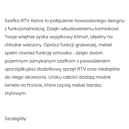
Biały połysk
Styl:
Szafka RTV Kalva to połączenie nowoczesnego designu
Nowoczesny
z funkcjonalnością. Dzięki wbudowanemu kominkowi
Twoje wnętrze zyska wyjątkowy klimat, idealny na
Kolor frontów:
chłodne wieczory. Oprócz funkcji grzewczej, mebel
Bialy połysk
spełni również funkcję schowka - dzięki dwóm
pojemnym zamykanym szafkom z powodzeniem
Kolor:
uporządkujesz dodatkowy sprzęt RTV oraz niezbędne
Biały połysk
do niego akcesoria. Uroku całości dodają
modne
lamele
na froncie, które czynią mebel bardzo
Ilość paczek:
stylowym.
2
Dostępne oświetlenie:
Szczegóły:
Nie