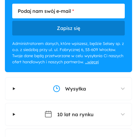
Podaj nam swój e-mail
Zapisz się
Administratorem danych, które wpiszesz, będzie Selsey sp. z
o.o. z siedzibą przy ul. ul. Fabrycznej 6, 53-609 Wrocław.
Twoje dane będą przetwarzane w celu wysyłania Ci naszych
ofert handlowych i naszych partnerów.
...więcej
Wysyłka
10 lat na rynku