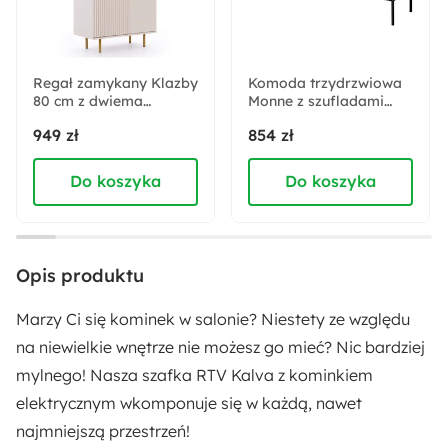
Maksymalny rozmiar ekranu:
75 cali
Regał zamykany Klazby
Komoda trzydrzwiowa
80 cm z dwiema
Wysokość:
Monne z szufladami
półkami kaszmir lamele
granatowa vintage
44.1 cm
949 zł
854 zł
Do koszyka
Do koszyka
Głębokość:
35 cm
Szerokość:
Opis produktu
180 cm
Marzy Ci się kominek w salonie? Niestety ze względu
Kolor korpusu:
na niewielkie wnętrze nie możesz go mieć? Nic bardziej
Biały połysk
mylnego! Nasza szafka RTV Kalva z kominkiem
elektrycznym wkomponuje się w każdą, nawet
Kolor detalu:
najmniejszą przestrzeń!