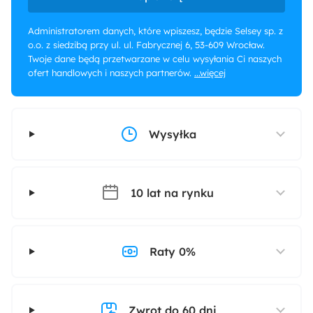
Administratorem danych, które wpiszesz, będzie Selsey sp. z
o.o. z siedzibą przy ul. ul. Fabrycznej 6, 53-609 Wrocław.
Twoje dane będą przetwarzane w celu wysyłania Ci naszych
ofert handlowych i naszych partnerów.
...więcej
Wysyłka
10 lat na rynku
Raty 0%
Zwrot do 60 dni