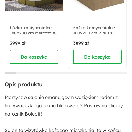
Materiał siedziska:
Pianka poliuretanowa
Sprężyny faliste
Łóżko kontynentalne
Łóżko kontynentalne
180x200 cm Mercatale z
180x200 cm Rinus z
pojemnikami oliwkowy
pojemnikami i
Wysokość:
3999 zł
3899 zł
welur
topperem beżowe welur
107 cm
Do koszyka
Do koszyka
Głębokość:
234 cm
Opis produktu
Szerokość:
284 cm
Marzysz o salonie emanującym wdziękiem rodem z
hollywoodzkiego planu filmowego? Postaw na śliczny
Wysokość nóżek:
narożnik Boledit!
17 cm
Salon to wizytówka każdego mieszkania, to w końcu