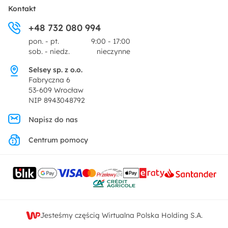
Płatności i raty
O nas
Kontakt
Ogród i taras
+48 732 080 994
Zwroty
Centrum prasowe
pon. - pt.
9:00 - 17:00
Dekoracje i akcesoria
sob. - niedz.
nieczynne
Pytania i odpowiedzi
Oferta dla producentów
Selsey sp. z o.o.
Promocje
Fabryczna 6
Regulamin
53-609 Wrocław
NIP 8943048792
Polityka prywatności
Napisz do nas
Centrum pomocy
Ustawienia prywatności
Kontakt
Jesteśmy częścią Wirtualna Polska Holding S.A.