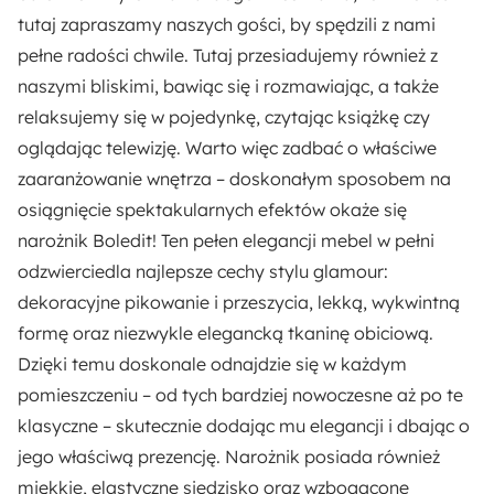
Szerokość otomany:
tutaj zapraszamy naszych gości, by spędzili z nami
116 cm
pełne radości chwile. Tutaj przesiadujemy również z
naszymi bliskimi, bawiąc się i rozmawiając, a także
Wysokość siedziska:
relaksujemy się w pojedynkę, czytając książkę czy
46 cm
oglądając telewizję. Warto więc zadbać o właściwe
zaaranżowanie wnętrza – doskonałym sposobem na
Głębokość siedziska:
osiągnięcie spektakularnych efektów okaże się
58 cm
narożnik Boledit! Ten pełen elegancji mebel w pełni
odzwierciedla najlepsze cechy stylu glamour:
Szerokość siedziska:
dekoracyjne pikowanie i przeszycia, lekką, wykwintną
144 cm
formę oraz niezwykle elegancką tkaninę obiciową.
Dzięki temu doskonale odnajdzie się w każdym
Rozmiar:
pomieszczeniu – od tych bardziej nowoczesne aż po te
Duży
klasyczne – skutecznie dodając mu elegancji i dbając o
jego właściwą prezencję. Narożnik posiada również
Liczba miejsc:
miękkie, elastyczne siedzisko oraz wzbogacone
4