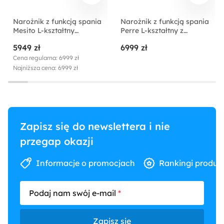
Narożnik z funkcją spania
Narożnik z funkcją spania
Mesito L-kształtny
Perre L-kształtny z
lewostronny zielony welur
elektrycznie wysuwanym
5949 zł
6999 zł
nogi srebrne
siedziskiem i
regulowanym zagłówkiem
Cena regularna: 6999 zł
zielony velvet
Najniższa cena: 6999 zł
łatwoczyszczący
prawostronny
Zapisz się do newslettera i nie
przegap okazji
Informacje o promocjach
Rankingi produk
Podaj nam swój e-mail
Zapisz się