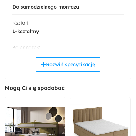
Do samodzielnego montażu
Kształt:
L-kształtny
Kolor nóżek:
Czarny
Materiał ramy:
Drewno
Płyta pilśniowa
Płyta wiórowa
Sklejka
Mogą Ci się spodobać
Materiał nóżek:
Metal
Materiał oparcia:
Pianka poliuretanowa