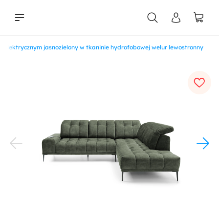
 elektrycznym jasnozielony w tkaninie hydrofobowej welur lewostronny
liści