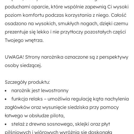
poduchami oparcie, które wspólnie zapewnią Ci wysoki
Rodzaj boków:
poziom komfortu podczas korzystania z niego. Całość
Prostokątne
osadzono na wysokich, smukłych nogach, dzięki czemu
prezentuje się lekko i nie przytłoczy pozostałych części
Pomieszczenie:
Twojego wnętrza.
Salon
UWAGA! Strony narożnika oznaczone są z perspektywy
Funkcja spania:
osoby siedzącej.
Nie
Szczegóły produktu:
Strona mebla:
narożnik jest
lewostronny
Lewa
funkcja relaks – umożliwia regulację kąta nachylenia
zagłówków
oraz
wysunięcie siedziska
przy pomocy
Pojemnik na pościel:
łatwego w obsłudze pilota,
Nie
stelaż z
drewna sosnowego, sklejki oraz płyt
pilśniowych i wiórowych
wyróżnia się doskonałą