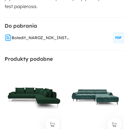
test papierosa.
Materiał:
Drewno
Metal
Pianka meblowa
Do pobrania
Płyta meblowa
Welur
Boledit_NAROZ_NIK_INSTRUKCJA_MONTAZ_U
Produkty podobne