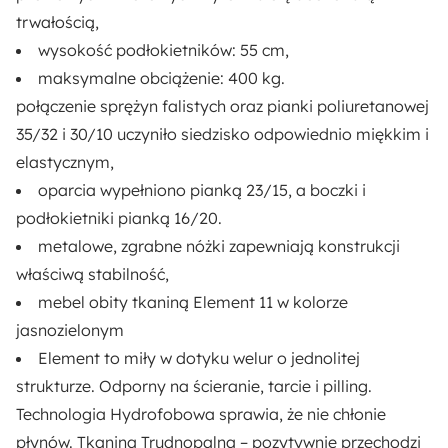
Styl:
trwałością,
Nowoczesny
wysokość podłokietników:
55 cm,
maksymalne obciążenie:
400 kg.
Tapicerowany Tył:
połączenie
sprężyn falistych oraz pianki poliuretanowej
Nie
35/32 i 30/10
uczyniło siedzisko odpowiednio miękkim i
elastycznym,
Regulowane zagłówki:
oparcia
wypełniono pianką 23/15
, a boczki i
Nie
podłokietniki pianką
16/20
.
metalowe
, zgrabne nóżki zapewniają konstrukcji
Rodzaj narożnika:
właściwą stabilność,
Z wyborem strony
mebel obity tkaniną
Element 11 w kolorze
Długość:
jasnozielonym
234 cm
Element to miły w dotyku welur o jednolitej
strukturze. Odporny na ścieranie, tarcie i pilling.
Rodzaj:
Technologia Hydrofobowa
sprawia, że nie chłonie
Lewostronny
płynów. Tkanina Trudnopalna – pozytywnie przechodzi