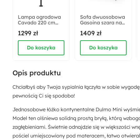
103 cm
Lampa ogrodowa
Sofa dwuosobowa
Cavado 220 cm
Gasoina szara na
Strona mebla:
antracytowa
czarnej podstawie
1299 zł
1409 zł
Prawa
Do koszyka
Do koszyka
Rodzaj wezgłowia:
Pionowe panele
Opis produktu
Pojemnik na pościel:
Tak
Chciałbyś aby Twoja sypialnia łączyła w sobie wygodę
pewnością Ci się spodoba!
Ilość paczek:
2
Jednosobowe łóżko kontynentalne Dulmo Mini wyśmieni
Model ten olśniewa solidną prostą bryłą, którą wzbo
Rodzaj:
zagłębieniami. Świetnie odnajdzie się w większości wn
Jednoosobowy
Materac bonellowy
pościel umiejscowiony pod materacem, łatwo otwieral