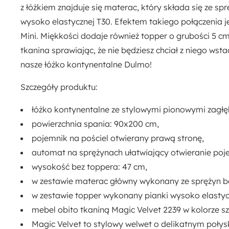
Prawostronny
z łóżkiem znajduje się materac, który składa się ze s
wysoko elastycznej T30. Efektem takiego połączenia 
Mini. Miękkości dodaje również topper o grubości 5 c
tkanina sprawiając, że nie będziesz chciał z niego wst
nasze łóżko kontynentalne Dulmo!
Szczegóły produktu:
łóżko kontynentalne ze stylowymi pionowymi zagłęb
powierzchnia spania: 90x200 cm,
pojemnik na pościel otwierany prawą stronę,
automat na sprężynach ułatwiający otwieranie poj
wysokość bez toppera: 47 cm,
w zestawie materac główny wykonany ze sprężyn bo
w zestawie topper wykonany pianki wysoko elastyc
mebel obito tkaniną Magic Velvet 2239 w kolorze s
Magic Velvet to stylowy welwet o delikatnym połysku