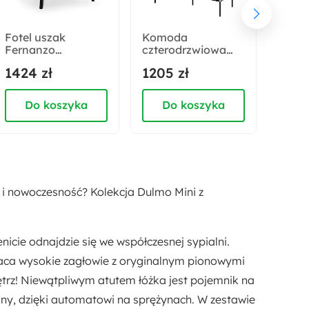
1
Fotel uszak
Komoda
Kom
Fernanzo
czterodrzwiowa
czte
Rodzaj łóżka:
jasnoszary
Trend wysoka 98
Trend
1424 zł
1205 zł
1223
Pojedyncze
hydrofobowy
cm z LED Szara
z LED
Do koszyka
Do koszyka
D
Materac:
Tak
Dostępne oświetlenie:
Nie
 i nowoczesność? Kolekcja Dulmo Mini z
Styl:
Nowoczesny
cie odnajdzie się we współczesnej sypialni.
gaca wysokie zagłowie z oryginalnym pionowymi
Funkcje:
ętrz! Niewątpliwym atutem łóżka jest pojemnik na
Pojemnik na pościel
Z materacem
ny, dzięki automatowi na sprężynach. W zestawie