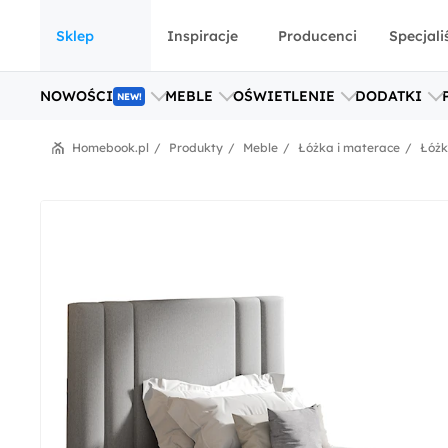
Sklep
Inspiracje
Producenci
Specjali
NOWOŚCI
MEBLE
OŚWIETLENIE
DODATKI
NEW!
Homebook.pl
Produkty
Meble
Łóżka i materace
Łóż