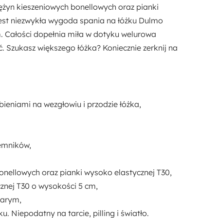
prężyn kieszeniowych bonellowych oraz pianki
jest niezwykła wygoda spania na łóżku Dulmo
m. Całości dopełnia miła w dotyku welurowa
ać. Szukasz większego łóżka? Koniecznie zerknij na
ieniami na wezgłowiu i przodzie łóżka,
emników,
nellowych oraz pianki wysoko elastycznej T30,
znej T30 o wysokości 5 cm,
zarym,
. Niepodatny na tarcie, pilling i światło.