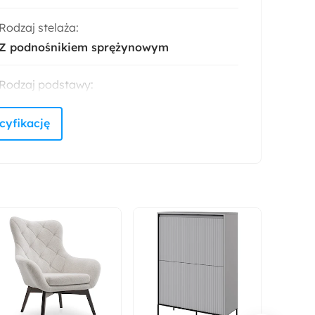
Rodzaj stelaża:
Z podnośnikiem sprężynowym
Rodzaj podstawy:
Materac Bonell
Sposób otwierania:
Na bok
Odpowiedzialny wybór:
Wyprodukowano w Polsce
Szerokość:
94 cm
Liczba miejsc: