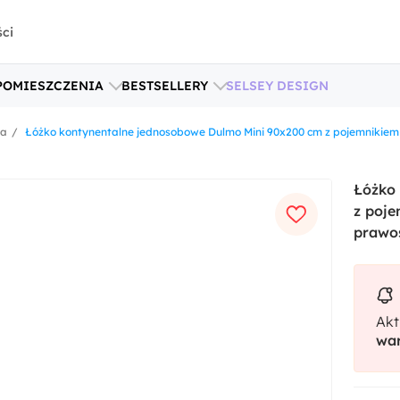
ści
POMIESZCZENIA
BESTSELLERY
SELSEY DESIGN
ka
Łóżko kontynentalne jednosobowe Dulmo Mini 90x200 cm z pojemnikiem
Łóżko
z poje
prawo
Akt
war