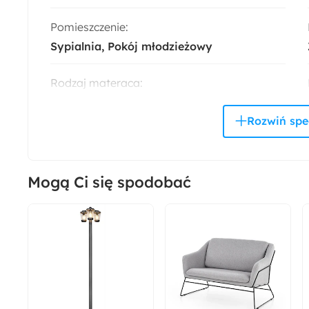
Pomieszczenie:
Sypialnia
Pokój młodzieżowy
Rodzaj materaca:
Bonellowy
Materiał sprężyn:
Metal
Mogą Ci się spodobać
Powierzchnia spania:
90x200 cm
Wysokość:
103 cm
Wysokość zagłowia: