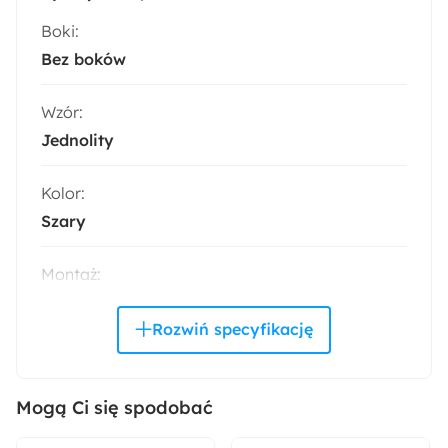
Boki:
Bez boków
Wzór:
Jednolity
Kolor:
Szary
Montaż:
Do samodzielnego montażu
Trendy:
Welur
Mogą Ci się spodobać
Materiał: