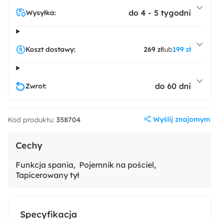
do 4 - 5 tygodni
Wysyłka:
Koszt dostawy:
269 zł
lub
199 zł
do 60 dni
Zwrot:
Wyślij znajomym
Kod produktu:
358704
Cechy
Funkcja spania
Pojemnik na pościel
Tapicerowany tył
Specyfikacja