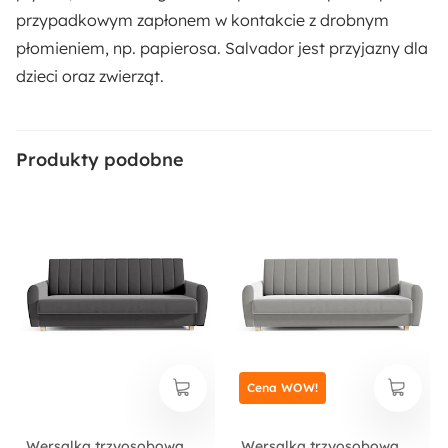
przypadkowym zapłonem w kontakcie z drobnym
Rozmiar:
płomieniem, np. papierosa. Salvador jest przyjazny dla
Mały
dzieci oraz zwierząt.
Szerokość powierzchni spania:
137 cm
Produkty podobne
Rodzaj boków:
Bez boków
Długość powierzchni spania:
197 cm
Tapicerowany Tył:
Cena WOW!
Tak
Styl:
Wersalka trzyosobowa
Wersalka trzyosobowa