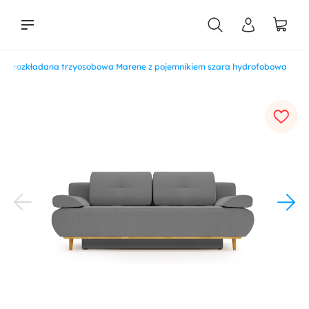
pa rozkładana trzyosobowa Marene z pojemnikiem szara hydrofobowa
liści