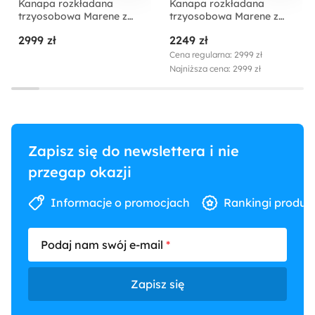
Kanapa rozkładana
Kanapa rozkładana
trzyosobowa Marene z
trzyosobowa Marene z
Maksymalne obciążenie:
pojemnikiem
pojemnikiem grafitowa
2999 zł
2249 zł
jasnobeżowa
hydrofobowa
300 kg
hydrofobowa
Cena regularna: 2999 zł
Najniższa cena: 2999 zł
Kolor nóżek:
Buk
Materiał nóżek:
Zapisz się do newslettera i nie
Drewno
przegap okazji
Ilość paczek:
Informacje o promocjach
Rankingi produk
1
Podaj nam swój e-mail
Kolor detalu:
Szary
Zapisz się
Długość: