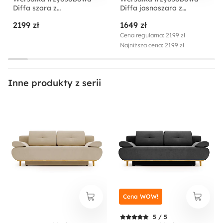
Diffa szara z
Diffa jasnoszara z
Nowoczesny
pojemnikiem welur
pojemnikiem welur
2199 zł
1649 zł
hydrofobowy
hydrofobowy
Cena regularna: 2199 zł
Funkcja spania:
Najniższa cena: 2199 zł
Tak
Wysokość:
Inne produkty z serii
84 cm
Głębokość:
92 cm
Szerokość:
197 cm
Cena WOW!
Wysokość nóżek:
16 cm
5 / 5