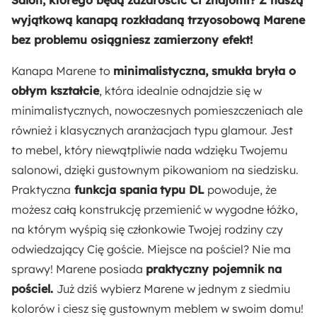
wyjątkową kanapą rozkładaną trzyosobową Marene
Materiał obicia:
bez problemu osiągniesz zamierzony efekt!
Tkanina
Kanapa Marene to
minimalistyczna, smukła bryła o
Materiał oparcia:
obłym kształcie
, która idealnie odnajdzie się w
Pianka poliuretanowa
minimalistycznych, nowoczesnych pomieszczeniach ale
również i klasycznych aranżacjach typu glamour. Jest
Materiał siedziska:
to mebel, który niewątpliwie nada wdzięku Twojemu
Drewno
Płyta wiórowa
Sprężyny faliste
salonowi, dzięki gustownym pikowaniom na siedzisku.
Praktyczna
funkcja spania
typu DL
powoduje, że
Sposób rozkładania:
możesz całą konstrukcję przemienić w wygodne łóżko,
System DL
na którym wyśpią się członkowie Twojej rodziny czy
odwiedzający Cię goście. Miejsce na pościel? Nie ma
Odpowiedzialny wybór:
sprawy! Marene posiada
praktyczny pojemnik na
Wyprodukowano w Polsce
pościel.
Już dziś wybierz Marene w jednym z siedmiu
kolorów i ciesz się gustownym meblem w swoim domu!