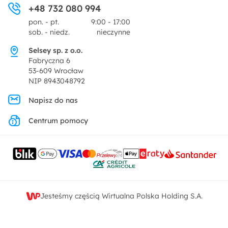
+48 732 080 994
Zwroty
Centrum prasowe
pon. - pt.
9:00 - 17:00
Dekoracje i akcesoria
sob. - niedz.
nieczynne
Pytania i odpowiedzi
Oferta dla producentów
Selsey sp. z o.o.
Promocje
Fabryczna 6
Regulamin
53-609 Wrocław
NIP 8943048792
Polityka prywatności
Napisz do nas
Centrum pomocy
Ustawienia prywatności
Kontakt
Jesteśmy częścią Wirtualna Polska Holding S.A.