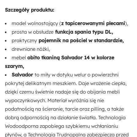
Wysokość oparcia:
84 cm
Szczegóły produktu:
model wolnostojący (
z tapicerowanymi plecami
),
Wysokość siedziska:
prosta w obsłudze
funkcja spania typu DL,
41 cm
praktyczny
pojemnik na pościel w standardzie,
drewniane nóżki,
Głębokość siedziska:
mebel
obito tkaniną Salvador 14 w kolorze
52 cm
szarym,
Salvador
to miły w dotyku welur o powierzchni
Szerokość siedziska:
pokrytej delikatnym meszkiem. Daje wrażenie ciepła,
197 cm
dzięki czemu świetnie nadaje się do obijania mebli
Liczba miejsc:
wypoczynkowych. Materiał wyróżnia się nie
3
podatnością na ścieranie, tarcie oraz pilling, a także
dobrą odpornością na działanie światła. Technologia
Liczba poduszek:
Wodoodporna zapobiega szybkiemu wchłanianiu
2
płynów, a Technologia Trudnopalna zabezpiecza przed