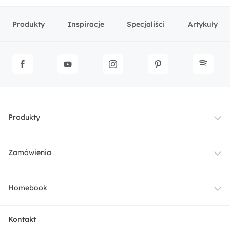
Produkty
Inspiracje
Specjaliści
Artykuły
Produkty
Meble
Zamówienia
Oświetlenie
Dostawa
Homebook
Tekstylia
Płatności i raty
O nas
Kontakt
Ogród i taras