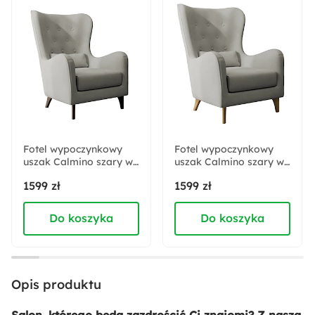
Tkanina
Drewno
Pianka meblowa
Płyta meblowa
Welur
Kolor obicia:
Szary
Kolor oparcia:
Szary
Fotel wypoczynkowy
Fotel wypoczynkowy
uszak Calmino szary w
uszak Calmino szary w
tkaninie hydrofobowej
tkaninie hydrofobowej
Pomieszczenie:
1599 zł
1599 zł
welur nóżki wenge
welur nóżki buk
Salon
Do koszyka
Do koszyka
Kolor poduszek:
Szary
Opis produktu
Kolor siedziska:
Szary
Salon, którego będą zazdrościć Ci znajomi? Z naszą