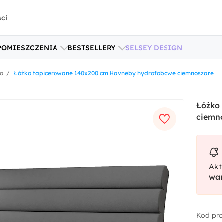
ści
POMIESZCZENIA
BESTSELLERY
SELSEY DESIGN
ka
Łóżko tapicerowane 140x200 cm Havneby hydrofobowe ciemnoszare
Łóżko
ciemn
Akt
war
Kod pr