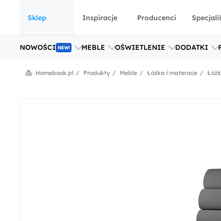
Sklep
Inspiracje
Producenci
Specjali
NOWOŚCI
MEBLE
OŚWIETLENIE
DODATKI
NEW!
Homebook.pl
Produkty
Meble
Łóżka i materace
Łóż