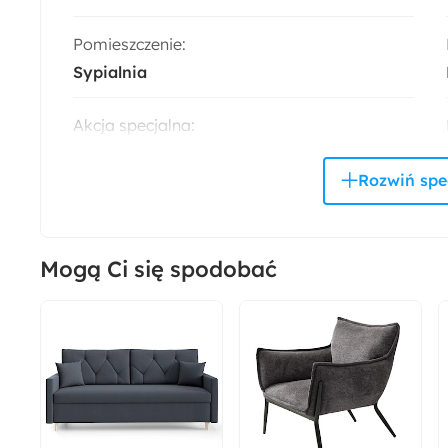
Pomieszczenie:
Sypialnia
Akcja specjalna:
Nowość
Rodzaj podstawy:
Stelaż
Mogą Ci się spodobać
Powierzchnia spania:
140x200 cm
Liczba miejsc:
2