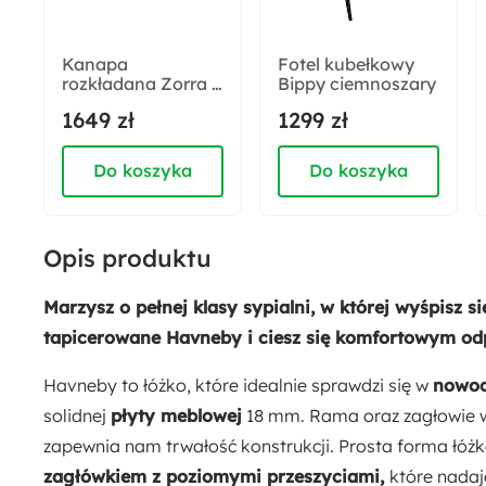
Kolor nóżek:
Czarny
Kanapa
Fotel kubełkowy
rozkładana Zorra z
Bippy ciemnoszary
Rodzaj wezgłowia:
pojemnikiem na
1649 zł
1299 zł
Poziome panele
pościel
ciemnoszara welur
Do koszyka
Do koszyka
Pojemnik na pościel:
Nie
Opis produktu
Ilość paczek:
4
Marzysz o pełnej klasy sypialni, w której wyśpisz s
tapicerowane Havneby i ciesz się komfortowym o
Strona mebla:
Uniwersalny
Havneby to łóżko, które idealnie sprawdzi się w
nowoc
solidnej
płyty meblowej
18 mm. Rama oraz zagłowie w
Funkcje:
zapewnia nam trwałość konstrukcji. Prosta forma łó
Bez materaca
zagłówkiem z poziomymi przeszyciami,
które nadaj