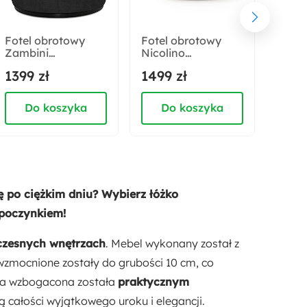
Rodzaj łóżka:
Podwójne
Fotel obrotowy
Fotel obrotowy
Fotel
Zambini
Nicolino
Yogg
Materac:
ciemnoszary szenil
ciemnoszary
ciemn
1399 zł
1499 zł
2499
Nie
boucle
łatw
Do koszyka
Do koszyka
D
Dostępne oświetlenie:
Nie
Styl:
Nowoczesny
ię po ciężkim dniu? Wybierz łóżko
dpoczynkiem!
Rodzaj:
Dwuosobowy
Uniwersalny
zesnych wnętrzach
. Mebel wykonany został z
zmocnione zostały do grubości 10 cm, co
żka wzbogacona została
praktycznym
ą całości wyjątkowego uroku i elegancji.