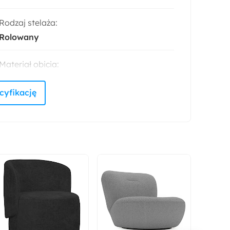
Rodzaj stelaża:
Rolowany
Materiał obicia:
Pianka poliuretanowa
Materiał stelaża:
Drewno
Odpowiedzialny wybór:
Wyprodukowano w Polsce
Stelaż:
Tak