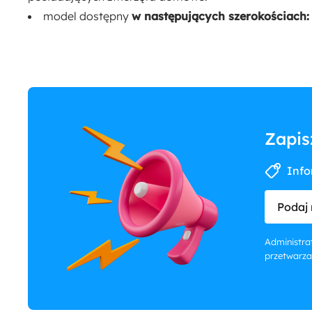
model dostępny
w następujących szerokościach: 
Zapis
Info
Podaj 
Administrat
przetwarza