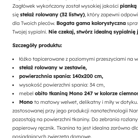
Zagłówek wykończony został wysokiej jakości
pianką
się
stelaż rolowany (32 listwy)
, który zapewni odpowi
dla Twoich pleców.
Bogata gama kolorystyczna
spraw
Twojej sypialni.
Nie czekaj, stwórz idealną sypialnię j
Szczegóły produktu:
łóżko tapicerowane z poziomymi przeszyciami na w
stelaż rolowany w zestawie,
powierzchnia spania: 140x200 cm,
wysokość powierzchni spania: 34 cm,
mebel
obito tkaniną Mono 247 w kolorze ciemno
Mono
to matowy welwet, delikatny i miły w dotyku.
zastosowanej przy jego produkcji nanotechnologii Nan
pozostają na powierzchni tkaniny. Do zebrania rozlany
papierowy ręcznik. Tkanina ta jest idealna zarówno dla
posiadających zwierzęta domowe.