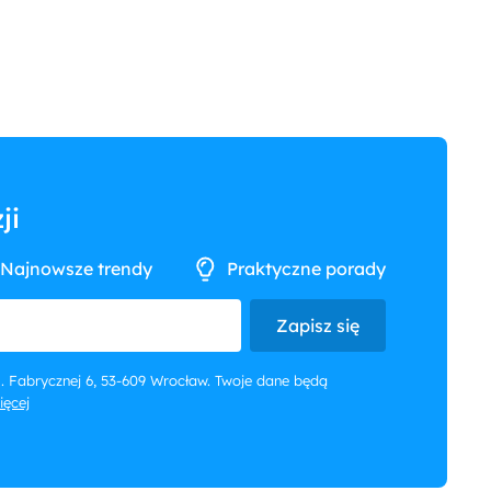
ji
Najnowsze trendy
Praktyczne porady
Zapisz się
 ul. Fabrycznej 6, 53-609 Wrocław. Twoje dane będą
więcej