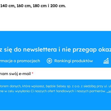
140 cm, 160 cm, 180 cm i 200 cm.
z się do newslettera i nie przegap okaz
rmacje o promocjach
Rankingi produktów
nam swój e-mail
orem danych, które wpiszesz, będzie Selsey sp. z o.o. z siedzibą przy ul.
ne w celu wysyłania Ci naszych ofert handlowych i naszych partnerów.
...