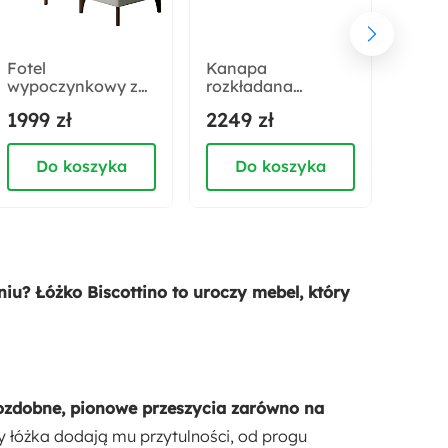
Sposób otwierania:
Do góry
Fotel
Kanapa
Kana
wypoczynkowy z
rozkładana
rozkł
Odpowiedzialny wybór:
podnóżkiem uszak
trzyosobowa
funkc
1999 zł
2249 zł
2249
Wyprodukowano w Polsce
Calmino szary w
Mokpeo z
poje
tkaninie
pojemnikiem szara
pości
hydrofobowej
welur
velve
Do koszyka
Do koszyka
D
Szerokość:
welur nóżki wenge
184 cm
Wysokość zagłowia:
114 cm
u? Łóżko Biscottino to uroczy mebel, który
Liczba listew:
32
ozdobne, pionowe przeszycia zarówno na
Stelaż:
y łóżka dodają mu przytulności, od progu
Tak