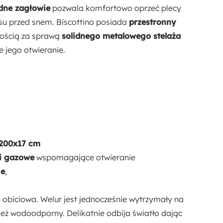
ne zagłowie
pozwala komfortowo oprzeć plecy
nsu przed snem. Biscottino posiada
przestronny
Rodzaj wezgłowia:
twością za sprawą
solidnego metalowego stelaża
Pionowe panele
jego otwieranie.
Materac:
Nie
Dostępne oświetlenie:
Nie
x200x17 cm
Styl:
i gazowe
wspomagające otwieranie
Nowoczesny
ie
,
Rodzaj:
 obiciowa. Welur jest jednocześnie wytrzymały na
Dwuosobowy
Uniwersalny
eż wodoodporny. Delikatnie odbija światło dając