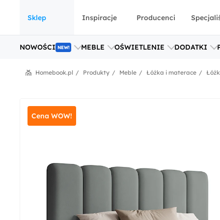
Sklep
Inspiracje
Producenci
Specjali
NOWOŚCI
MEBLE
OŚWIETLENIE
DODATKI
NEW!
Homebook.pl
Produkty
Meble
Łóżka i materace
Łóż
Cena WOW!