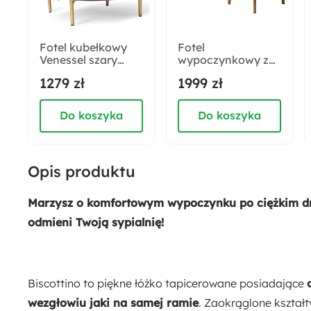
Materiał zagłowia:
Płyta wiórowa
Fotel kubełkowy
Fotel
Venessel szary
wypoczynkowy z
Powierzchnia spania:
welur
podnóżkiem uszak
1279 zł
1999 zł
160x200 cm
łatwoczyszczący
Calmino szary w
na złotych
tkaninie
nóżkach
hydrofobowej
Do koszyka
Do koszyka
Wysokość:
welur nóżki buk
114 cm
Opis produktu
Wysokość nóżek:
2.5 cm
Marzysz o komfortowym wypoczynku po ciężkim dni
odmieni Twoją sypialnię!
Maksymalne obciążenie:
250 kg
Biscottino to piękne łóżko tapicerowane posiadające
Liczba miejsc:
wezgłowiu jaki na samej ramie
. Zaokrąglone kształt
2