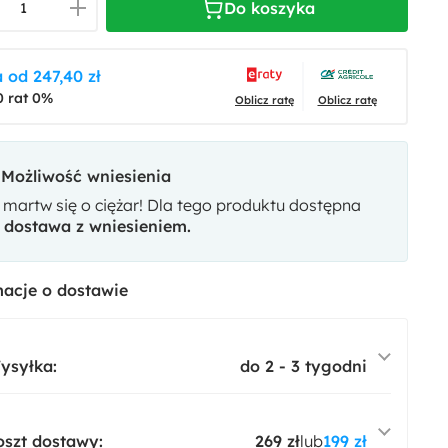
Do koszyka
 od 247,40 zł
0 rat 0%
Oblicz ratę
Oblicz ratę
Możliwość wniesienia
 martw się o ciężar! Dla tego produktu dostępna
t
dostawa z wniesieniem.
acje o dostawie
ysyłka:
do 2 - 3 tygodni
oszt dostawy:
269 zł
lub
199 zł