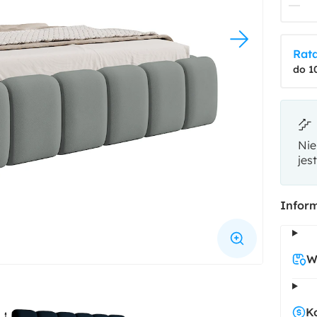
Rata
do 1
Nie
jes
Inform
W
K