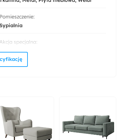
Pomieszczenie:
Sypialnia
Akcja specjalna:
Nowość
Materiał obicia:
Welur
Materiał sprężyn:
Metal
Materiał podstawy:
Płyta laminowana
Płyta wiórowa