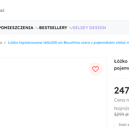
ści
POMIESZCZENIA
BESTSELLERY
SELSEY DESIGN
ka
Łóżko tapicerowane 160x200 cm Biscottino szare z pojemnikiem stelaż
Łóżko 
pojem
247
Cena r
Najniż
3299 zł
Ilość 