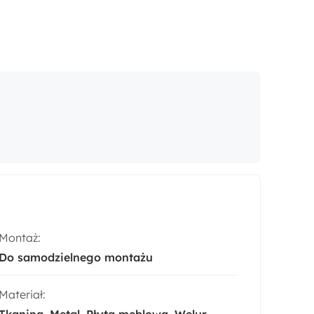
Montaż:
Do samodzielnego montażu
Materiał:
Tkanina
Metal
Płyta meblowa
Welur