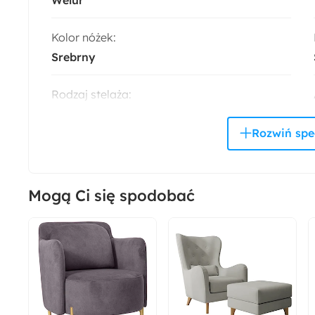
Kolor nóżek:
Srebrny
Rodzaj stelaża:
Z podnośnikiem gazowym
Materiał listew:
Drewno brzozowe
Mogą Ci się spodobać
Rodzaj podstawy:
Skrzyniowa
Materiał stelaża:
Metal