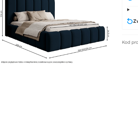
Z
Kod pr