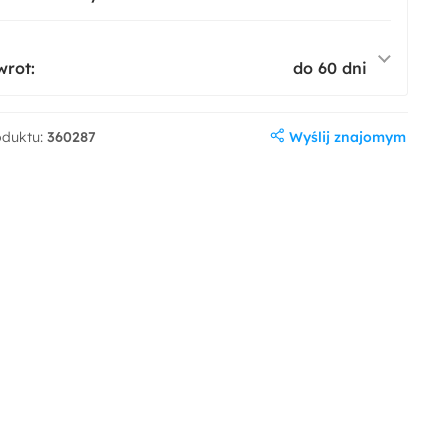
wrot:
do 60 dni
Wyślij znajomym
oduktu:
360287