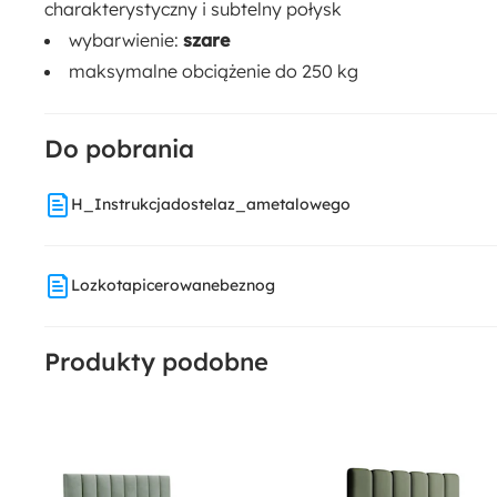
Funkcje:
charakterystyczny i subtelny połysk
Bez materaca
Podnośnik gazowy
wybarwienie:
szare
Pojemnik na pościel
Stelaż metalowy
maksymalne obciążenie do 250 kg
Do pobrania
H_Instrukcjadostelaz_ametalowego
Lozkotapicerowanebeznog
Produkty podobne