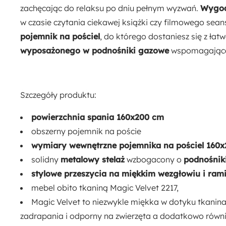
zachęcając do relaksu po dniu pełnym wyzwań.
Wygod
w czasie czytania ciekawej książki czy filmowego sea
Rodzaj łóżka:
pojemnik na pościel
, do którego dostaniesz się z ła
Podwójne
wyposażonego w podnośniki gazowe
wspomagające 
Rodzaj podnośnika:
Gazowy
Szczegóły produktu:
Pojemnik na pościel:
powierzchnia spania 160x200 cm
Tak
obszerny pojemnik na poście
wymiary wewnętrzne pojemnika na pościel 160
Ilość paczek:
solidny
metalowy stelaż
wzbogacony o
podnośnik
5
stylowe przeszycia na miękkim wezgłowiu i ram
mebel obito tkaniną Magic Velvet 2217,
Strona mebla:
Magic Velvet to niezwykle miękka w dotyku tkanina
Uniwersalny
zadrapania i odporny na zwierzęta a dodatkowo równi