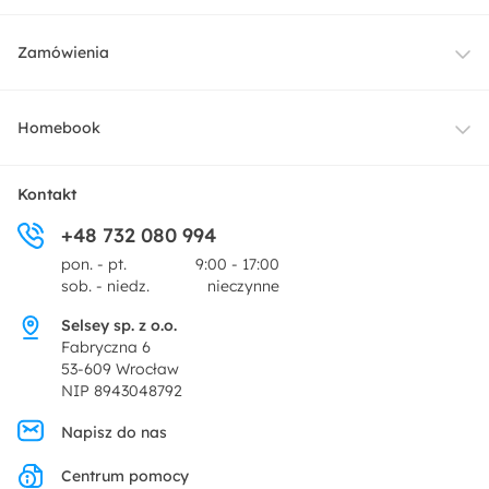
Meble
Zamówienia
Oświetlenie
Dostawa
Homebook
Tekstylia
Płatności i raty
O nas
Kontakt
Ogród i taras
+48 732 080 994
Zwroty
Centrum prasowe
pon. - pt.
9:00 - 17:00
Dekoracje i akcesoria
sob. - niedz.
nieczynne
Pytania i odpowiedzi
Oferta dla producentów
Selsey sp. z o.o.
Promocje
Fabryczna 6
Regulamin
53-609 Wrocław
NIP 8943048792
Polityka prywatności
Napisz do nas
Centrum pomocy
Ustawienia prywatności