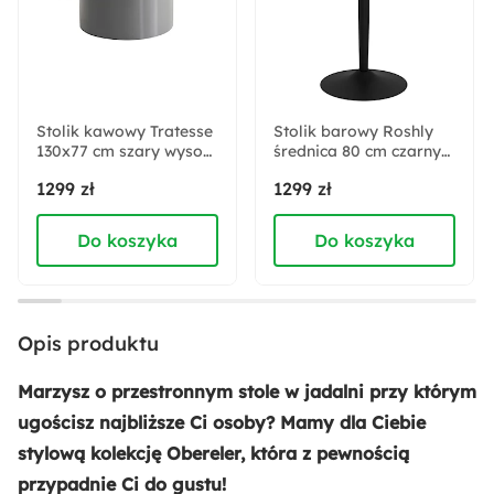
250 cm
Liczba miejsc:
8
Stolik kawowy Tratesse
Stolik barowy Roshly
130x77 cm szary wysoki
Styl:
średnica 80 cm czarny
połysk
ceramiczny blat z
Nowoczesny
Skandynawski
1299 zł
1299 zł
metalową podstawą
Do koszyka
Do koszyka
Kolor:
Biały
Dąb złoty
Głębokość:
Opis produktu
100 cm
Marzysz o przestronnym stole w jadalni przy którym
Szerokość:
ugościsz najbliższe Ci osoby? Mamy dla Ciebie
250 cm
stylową kolekcję Obereler, która z pewnością
przypadnie Ci do gustu!