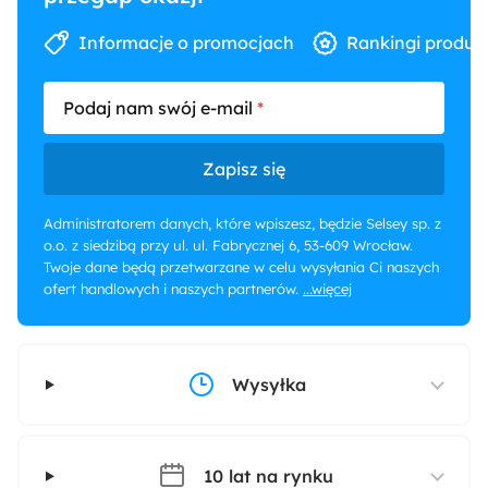
Informacje o promocjach
Rankingi produk
Podaj nam swój e-mail
Zapisz się
Administratorem danych, które wpiszesz, będzie Selsey sp. z
o.o. z siedzibą przy ul. ul. Fabrycznej 6, 53-609 Wrocław.
Twoje dane będą przetwarzane w celu wysyłania Ci naszych
ofert handlowych i naszych partnerów.
...więcej
Wysyłka
10 lat na rynku