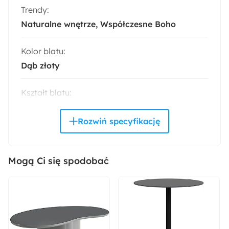
Trendy:
Naturalne wnętrze
Współczesne Boho
Kolor blatu:
Dąb złoty
Kształt blatu:
Okrągły
Owalny
Wysokość:
75 cm
Mogą Ci się spodobać
Szerokość minimalna:
100 cm
Szerokość maksymalna: