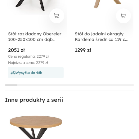
Stół rozkładany Obereler
Stół do jadalni okrągły
100-250x100 cm dąb
Kardema średnica 119 cm
złoty/ czarny
szklany na dębowej
2051 zł
1299 zł
podstawie
Cena regularna: 2279 zł
Najniższa cena: 2279 zł
Wysyłka do 48h
Inne produkty z serii