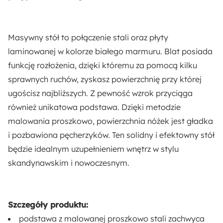
Długość:
100 cm
Masywny stół to połączenie stali oraz płyty
Kształt:
laminowanej w kolorze białego marmuru. Blat posiada
Okrągły
Owalny
funkcję rozłożenia, dzięki któremu za pomocą kilku
sprawnych ruchów, zyskasz powierzchnię przy której
Materiał:
ugościsz najbliższych. Z pewność wzrok przyciąga
Metal
Płyta meblowa
również unikatowa podstawa. Dzięki metodzie
malowania proszkowo, powierzchnia nóżek jest gładka
Pomieszczenie:
i pozbawiona pęcherzyków. Ten solidny i efektowny stół
Jadalnia
będzie idealnym uzupełnieniem wnętrz w stylu
skandynawskim i nowoczesnym.
Rodzaj:
Rozkładany
Szczegóły produktu:
podstawa z malowanej proszkowo stali zachwyca