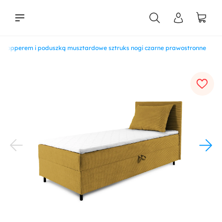
m, topperem i poduszką musztardowe sztruks nogi czarne prawostronne
liści