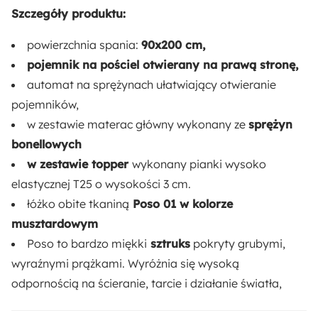
Szczegóły produktu:
Strona mebla:
powierzchnia spania:
90x200 cm,
Prawa
pojemnik na pościel otwierany na prawą stronę,
automat na sprężynach ułatwiający otwieranie
Rodzaj łóżka:
pojemników,
Pojedyncze
w zestawie materac główny wykonany ze
sprężyn
bonellowych
Rodzaj wezgłowia:
w zestawie topper
wykonany pianki wysoko
Gładkie
elastycznej T25 o wysokości 3 cm.
łóżko obite tkaniną
Poso 01 w kolorze
Rodzaj podnośnika:
musztardowym
Sprężynowy
Poso to bardzo miękki
sztruks
pokryty grubymi,
wyraźnymi prążkami. Wyróżnia się wysoką
Materac:
odpornością na ścieranie, tarcie i działanie światła,
Tak