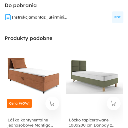
Pojemnik na pościel:
Do pobrania
Tak
Instrukcjamontaz_uFirmini_Charolle_Froncle_Montigo
Dostępne oświetlenie:
Nie
Produkty podobne
Głębokość:
206 cm
Wysokość nóżek:
10.2 cm
Ilość paczek:
2
Cena WOW!
Styl:
Łóżko kontynentalne
Łóżko tapicerowane
jednosobowe Montigo
100x200 cm Donbay z
Nowoczesny