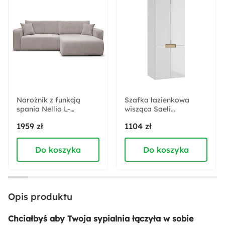
Sypialnia
Pokój młodzieżowy
Rodzaj stelaża:
Z podnośnikiem sprężynowym
Akcja specjalna:
Nowość
Narożnik z funkcją
Szafka łazienkowa
spania Nellio L-
Materiał obicia:
wisząca Saeli
kształtny uniwersalny z
czterodrzwiowa
Sztruks
1959 zł
1104 zł
pojemnikiem beżowy
60x150x44 cm
sztruks
Do koszyka
Do koszyka
Rodzaj materaca:
Bonellowy
Rodzaj podstawy:
Opis produktu
Materac Bonell
Chciałbyś aby Twoja sypialnia łączyła w sobie