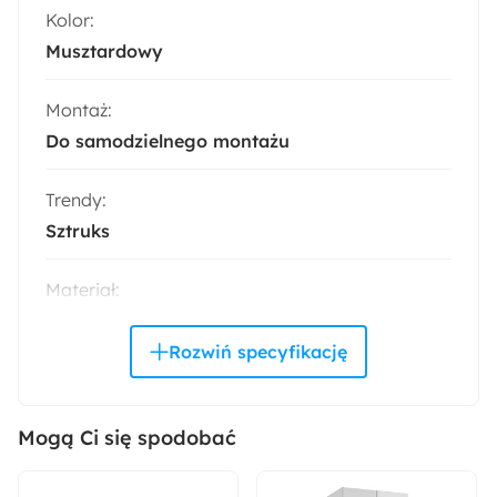
Kolor:
Musztardowy
Montaż:
Do samodzielnego montażu
Trendy:
Sztruks
Materiał:
Drewno
Sztruks
Kolor nóżek:
Czarny
Mogą Ci się spodobać
Pomieszczenie: