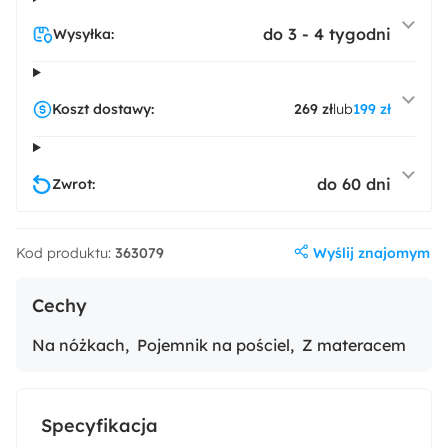
do 3 - 4 tygodni
Wysyłka:
Koszt dostawy:
269 zł
lub
199 zł
do 60 dni
Zwrot:
Wyślij znajomym
Kod produktu:
363079
Cechy
Na nóżkach
Pojemnik na pościel
Z materacem
Specyfikacja