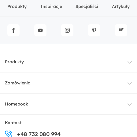
Produkty
Inspiracje
Specjaliści
Artykuły
Produkty
Meble
Zamówienia
Oświetlenie
Dostawa
Homebook
Tekstylia
Płatności i raty
O nas
Kontakt
Ogród i taras
+48 732 080 994
Zwroty