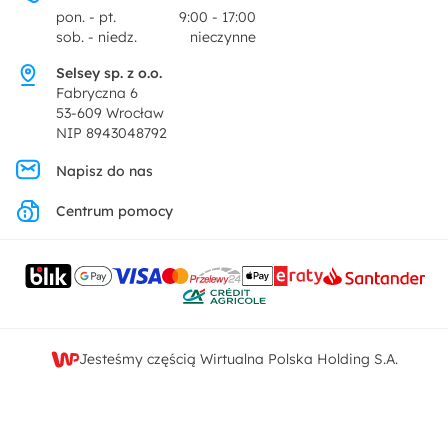
Centrum prasowe
pon. - pt.
9:00 - 17:00
Dekoracje i akcesoria
sob. - niedz.
nieczynne
Pytania i odpowiedzi
Oferta dla producentów
Selsey sp. z o.o.
Promocje
Fabryczna 6
Regulamin
53-609 Wrocław
NIP 8943048792
Polityka prywatności
Napisz do nas
Centrum pomocy
Ustawienia prywatności
Kontakt
Jesteśmy częścią Wirtualna Polska Holding S.A.