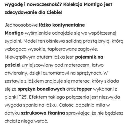
Powierzchnia spania:
wygodę i nowoczesność? Kolekcja Montigo jest
90x200 cm
zdecydowanie dla Ciebie!
Jednoosobowe
łóżko kontynentalne
Odpowiedzialny wybór:
Montigo
wyśmienicie odnajdzie się we współczesnej
Wyprodukowano w Polsce
sypialni. Model ten olśniewa solidną prostą bryłą, którą
wzbogaca wysokie, tapicerowane zagłowie.
Wysokość:
Niewątpliwym atutem łóżka jest
pojemnik na
112 cm
pościel
umiejscowiony pod materacem, łatwo
otwieralny, dzięki automatowi na sprężynach. W
Szerokość:
zestawie z łóżkiem znajduje się materac, który składa
93 cm
się ze
sprężyn bonellowych
oraz
topper
wykonani z
Wysokość materaca:
pianki T25. Efektem takiego połączenia jest niezwykła
15 cm
wygoda spania na łóżku. Całości dopełnia miła w
dotyku
sztruksowa tkanina
sprawiając, że nie będziesz
Liczba miejsc:
chciał z niego wstać.
1