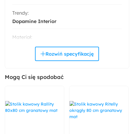
Trendy:
Dopamine Interior
Materiał:
Plusz
Drewno
Płyta meblowa
Pomieszczenie:
Sypialnia
Mogą Ci się spodobać
Rodzaj stelaża:
Z podnośnikiem sprężynowym
Akcja specjalna:
Nowość