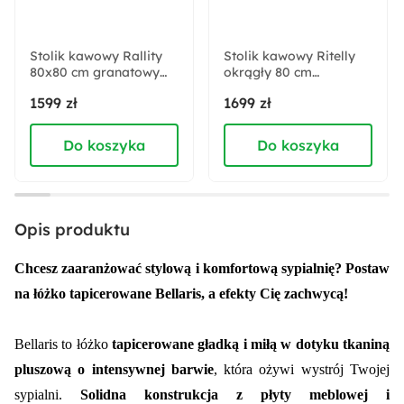
Materiał listew:
Drewno brzozowe
Stolik kawowy Rallity
Stolik kawowy Ritelly
80x80 cm granatowy
Materiał obicia:
okrągły 80 cm
mat
granatowy mat
Plusz
1599 zł
1699 zł
Do koszyka
Do koszyka
Rodzaj podstawy:
Skrzyniowa
Materiał stelaża:
Opis produktu
Drewno
Chcesz zaaranżować stylową i komfortową sypialnię? Postaw
Materiał podstawy:
na łóżko tapicerowane Bellaris, a efekty Cię zachwycą!
Płyta meblowa
Bellaris to łóżko
tapicerowane gładką i miłą w dotyku tkaniną
Sposób otwierania:
pluszową o intensywnej barwie
, która ożywi wystrój Twojej
Do góry
sypialni.
Solidna konstrukcja z płyty meblowej i