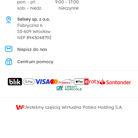
pon. - pt.
9:00 - 17:00
Dekoracje i akcesoria
sob. - niedz.
nieczynne
Pytania i odpowiedzi
Oferta dla producentów
Selsey sp. z o.o.
Promocje
Fabryczna 6
Regulamin
53-609 Wrocław
NIP 8943048792
Polityka prywatności
Napisz do nas
Centrum pomocy
Ustawienia prywatności
Kontakt
Jesteśmy częścią Wirtualna Polska Holding S.A.