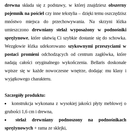
drewna
składa się z podstawy, w której znajdziesz
obszerny
Powierzchnia spania:
pojemnik na pościel
czy inne tekstylia – dzięki temu oszczędzisz
160x200 cm
mnóstwo miejsca do przechowywania. Na skrzyni łóżka
umieszczono
drewniany stelaż wyposażony w podnośniki
Wysokość:
sprężynowe
, które ułatwią Ci szybkie dostanie się do schowka.
90 cm
Wezgłowie łóżka udekorowano
szykownymi przeszyciami w
postaci promieni
odchodzących od centrum zagłówka, które
Szerokość:
nadają całości oryginalnego wykończenia. Bellaris doskonale
168 cm
wpisze się w każde nowoczesne wnętrze, dodając mu klasy i
wyjątkowego charakteru.
Maksymalne obciążenie:
200 kg
Szczegóły produktu:
konstrukcja wykonana z wysokiej jakości płyty meblowej o
Liczba miejsc:
grubości 1,6 cm i drewna,
2
stelaż drewniany podnoszony na podnośnikach
sprężynowych
+ rama ze sklejki,
Stelaż: