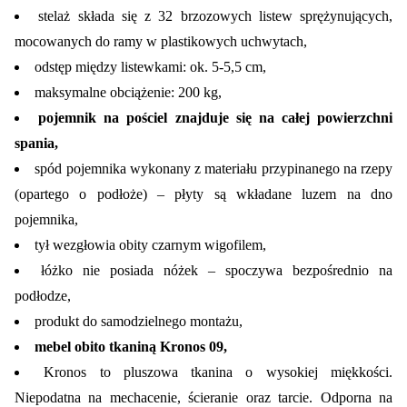
stelaż składa się z 32 brzozowych listew sprężynujących,
Tak
mocowanych do ramy w plastikowych uchwytach,
odstęp między listewkami: ok. 5-5,5 cm,
Rodzaj łóżka:
maksymalne obciążenie: 200 kg,
Podwójne
pojemnik na pościel znajduje się na całej powierzchni
Rodzaj wezgłowia:
spania,
Promieniste
spód pojemnika wykonany z materiału przypinanego na rzepy
(opartego o podłoże) – płyty są wkładane luzem na dno
Rodzaj podnośnika:
pojemnika,
Sprężynowy
tył wezgłowia obity czarnym wigofilem,
łóżko nie posiada nóżek – spoczywa bezpośrednio na
Materac:
podłodze,
Nie
produkt do samodzielnego montażu,
mebel obito tkaniną Kronos 09,
Pojemnik na pościel:
Kronos to pluszowa tkanina o wysokiej miękkości.
Tak
Niepodatna na mechacenie, ścieranie oraz tarcie. Odporna na