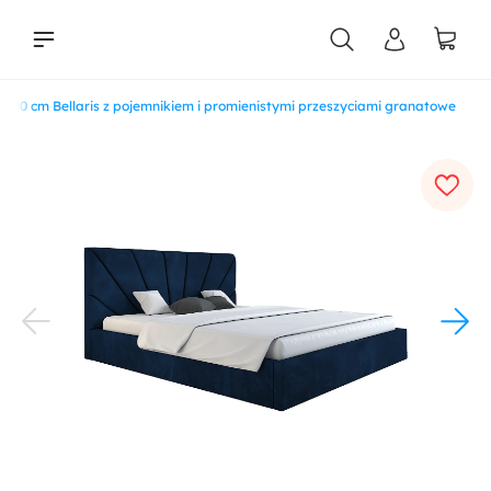
200 cm Bellaris z pojemnikiem i promienistymi przeszyciami granatowe
liści