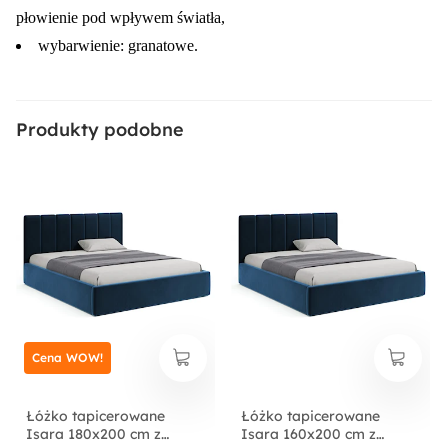
płowienie pod wpływem światła,
Dostępne oświetlenie:
wybarwienie: granatowe.
Nie
Ilość paczek:
Produkty podobne
3
Styl:
Nowoczesny
Strona mebla:
Uniwersalny
Rodzaj:
Cena WOW!
Dwuosobowy
Uniwersalny
Łóżko tapicerowane
Łóżko tapicerowane
Isara 180x200 cm z
Isara 160x200 cm z
Funkcje: