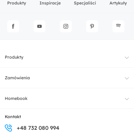
Produkty
Inspiracje
Specjaliści
Artykuły
Produkty
Meble
Zamówienia
Oświetlenie
Dostawa
Homebook
Tekstylia
Płatności i raty
O nas
Kontakt
Ogród i taras
+48 732 080 994
Zwroty
Centrum prasowe